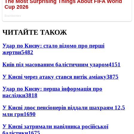
ЧИТАЙТЕ ТАКОЖ
Удар по Києву: стало відомо про перші
жертви
5482
Київ під масованим балістичним ударом
4151
У Києві через атаку стався витік аміаку
3875
Удар по Києву: перша інформація про
наслідки
3818
У Києві двоє пенсіонерів віддали шахраям 12,5
млн грн
1690
У Києві затримали навідника російської
балістики
1675