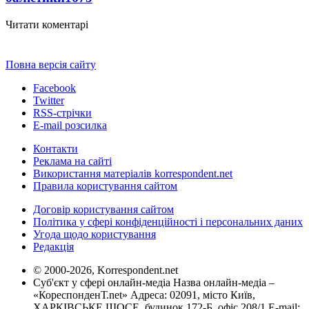
Читати коментарі
Повна версія сайту
Facebook
Twitter
RSS-стрічки
E-mail розсилка
Контакти
Реклама на сайті
Використання матеріалів korrespondent.net
Правила користування сайтом
Договір користування сайтом
Політика у сфері конфіденційності і персональних даних
Угода щодо користування
Редакція
© 2000-2026, Korrespondent.net
Суб'єкт у сфері онлайн-медіа Назва онлайн-медіа –
«КореспонденТ.net» Адреса: 02091, місто Київ,
ХАРКІВСЬКЕ ШОСЕ, будинок 172-Б, офіс 208/1 E-mail: