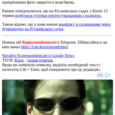
прикріпивши фото закритого шлагбаума.
Раніше повідомлялося, що на Русанівських садах у Києві 15
червня
відбулися сутички протестувальників з поліцією.
Також відомо, що у киян виник
конфлікт із силовиками через
будівництво на Русанівських садах
.
Новини від
Корреспондент.net
в Telegram. Підписуйтесь на
наш канал
https://t.me/korrespondentnet
Читайте Korrespondent.net в Google News
ТЕГИ:
Киев
,
скорая помощь
Якщо ви помітили помилку, виділіть необхідний текст і
натисніть Ctrl + Enter, щоб повідомити про це редакцію.