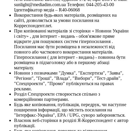
sunlight@mediadim.com.ua
Телефон: 044-205-43-00
Ідентифікатор медіа – R40-06068
Використання будь-яких матеріалів, розміщених на
сайті, дозволяється за умови посилання на
Корреспондент.net.
При копіюванні матеріалів зі сторінки « Новини України
і світу» , для інтернет - видань - обов'язкове пряме
відкрите для пошукових систем гіперпосилання .
Посилання має бути розміщена в незалежності від
повного або часткового використання матеріалів.
Гіперпосилання ( для інтернет - видань) - повинна бути
розміщена в підзаголовку або в першому абзаці
матеріалу.
Новини з позначками "Думка", "Експертиза", "Заява",
"Регіони", "Гроші", "Влада", "Вибори", "Тест-драйв",
"Спецпроекти", "Промо" публікуються на правах
реклами.
Розділ Спецпроекти створюється спільно з
комерційними партнерами.
Будь яке копіювання, публікація, передрук, чи наступне
поширення інформації, що містить посилання на
"Інтерфакс-Україна", EPA / UPG, суворо забороняється.
Власник веб-сторінки в розділі Я-Корреспондент є автор
публікації.
Будь-яке копіювання, передрук та відтворення