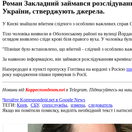
Роман Закладний займався розслідуванн
України, стверджують джерела.
У Києві знайшли вбитим слідчого з особливо важливих справ 
Тіло чоловіка виявили в Оболонському районі на вулиці Йордан
оглядом виявлено сліди крові біля правого вуха. У чоловіка бул
"Пізніше було встановлено, що вбитий - слідчий з особливо в
За наявною інформацією, він займався розслідуванням кримінал
Напередодні в пункті пропуску Гоптівка на кордоні з Росією
пр
року народження пішки прямував із Росії.
Новини від
Корреспондент.net
в Telegram. Підписуйтесь на на
Читайте Korrespondent.net в Google News
ТЕГИ:
Киев
,
СБУ
,
спецслужбы
,
измена
,
следователь
Якщо ви помітили помилку, виділіть необхідний текст і натисніт