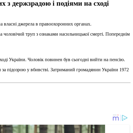
 з держзрадою і подіями на сході
а власні джерела в правоохоронних органах.
ла чоловічий труп з ознаками насильницької смерті. Попереднім
оді України. Чоловік повинен був сьогодні вийти на пенсію.
и за підозрою у вбивстві. Затриманий громадянин України 1972