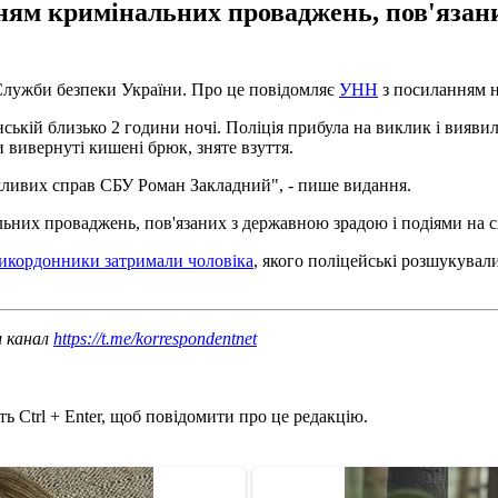
ям кримінальних проваджень, пов'язаних
Служби безпеки України. Про це повідомляє
УНН
з посиланням н
ській близько 2 години ночі. Поліція прибула на виклик і вияви
и вивернуті кишені брюк, зняте взуття.
ажливих справ СБУ Роман Закладний", - пише видання.
ьних проваджень, пов'язаних з державною зрадою і подіями на сх
икордонники затримали чоловіка
, якого поліцейські розшукувал
ш канал
https://t.me/korrespondentnet
ь Ctrl + Enter, щоб повідомити про це редакцію.