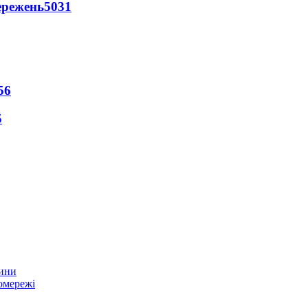
ережень
5031
56
5
тини
омережі