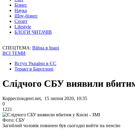
Бізнес
Наука
Шоу-бізнес
Спорт
Lifestyle
БЛОГИ ЧИТАЧІВ
СПЕЦТЕМА:
Війна в Ірані
ВСІ ТЕМИ
Вступ України в ЄС
Теракт в Барселоні
Слідчого СБУ виявили вбитим
Корреспондент.net, 15 липня 2020, 10:35
0
1221
Фото: СБУ
Загиблий чоловік повинен був сьогодні вийти на пенсію