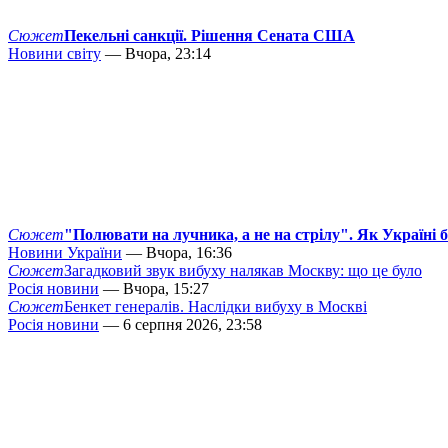
Сюжет
Пекельні санкції. Рішення Сената США
Новини світу
— Вчора, 23:14
Сюжет
"Полювати на лучника, а не на стрілу". Як Україні 
Новини України
— Вчора, 16:36
Сюжет
Загадковий звук вибуху налякав Москву: що це було
Росія новини
— Вчора, 15:27
Сюжет
Бенкет генералів. Наслідки вибуху в Москві
Росія новини
— 6 серпня 2026, 23:58