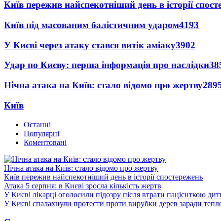
Київ пережив найспекотніший день в історії спост
Київ під масованим балістичним ударом
4193
У Києві через атаку стався витік аміаку
3902
Удар по Києву: перша інформація про наслідки
38
Нічна атака на Київ: стало відомо про жертву
289
Київ
Останні
Популярні
Коментовані
Нічна атака на Київ: стало відомо про жертву
Київ пережив найспекотніший день в історії спостережень
Атака 5 серпня: в Києві зросла кількість жертв
У Києві лікарці оголосили підозру після втрати пацієнткою ди
У Києві спалахнули протести проти вирубки дерев заради тепл