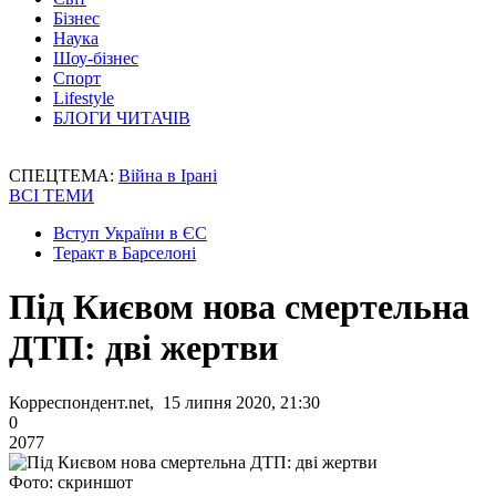
Бізнес
Наука
Шоу-бізнес
Спорт
Lifestyle
БЛОГИ ЧИТАЧІВ
СПЕЦТЕМА:
Війна в Ірані
ВСІ ТЕМИ
Вступ України в ЄС
Теракт в Барселоні
Під Києвом нова смертельна
ДТП: дві жертви
Корреспондент.net, 15 липня 2020, 21:30
0
2077
Фото: скриншот