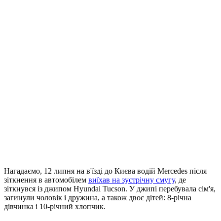
Нагадаємо, 12 липня на в'їзді до Києва водій Mercedes після
зіткнення в автомобілем
виїхав на зустрічну смугу
, де
зіткнувся із джипом Hyundai Tucson. У джипі перебувала сім'я,
загинули чоловік і дружина, а також двоє дітей: 8-річна
дівчинка і 10-річний хлопчик.