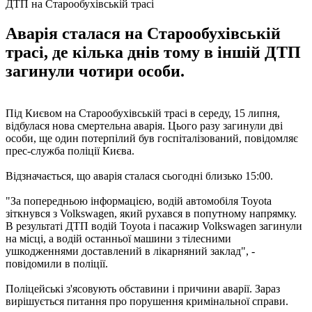
ДТП на Старообухівській трасі
Аварія сталася на Старообухівській
трасі, де кілька днів тому в іншій ДТП
загинули чотири особи.
Під Києвом на Старообухівській трасі в середу, 15 липня,
відбулася нова смертельна аварія. Цього разу загинули дві
особи, ще один потерпілий був госпіталізований, повідомляє
прес-служба поліції Києва.
Відзначається, що аварія сталася сьогодні близько 15:00.
"За попередньою інформацією, водій автомобіля Toyota
зіткнувся з Volkswagen, який рухався в попутному напрямку.
В результаті ДТП водій Toyota і пасажир Volkswagen загинули
на місці, а водій останньої машини з тілесними
ушкодженнями доставлений в лікарняний заклад", -
повідомили в поліції.
Поліцейські з'ясовують обставини і причини аварії. Зараз
вирішується питання про порушення кримінальної справи.