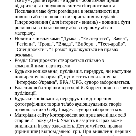
і світу» , для інтернет - видань - обов'язкове пряме
відкрите для пошукових систем гіперпосилання .
Посилання має бути розміщена в незалежності від
повного або часткового використання матеріалів.
Гіперпосилання ( для інтернет - видань) - повинна бути
розміщена в підзаголовку або в першому абзаці
матеріалу.
Новини з позначками "Думка", "Експертиза", "Заява",
"Регіони", "Гроші", "Влада", "Вибори", "Тест-драйв",
"Спецпроекти", "Промо" публікуються на правах
реклами.
Розділ Спецпроекти створюється спільно з
комерційними партнерами.
Будь яке копіювання, публікація, передрук, чи наступне
поширення інформації, що містить посилання на
"Інтерфакс-Україна", EPA / UPG, суворо забороняється.
Власник веб-сторінки в розділі Я-Корреспондент є автор
публікації.
Будь-яке копіювання, передрук та відтворення
фотографічних творів та/або аудіовізуальних творів
правовласника Getty Images - суворо забороняється.
Матеріали сайту korrespondent.net призначені для осіб
старше 21 року (21+). Участь в азартних іграх може
викликати ігрову залежність. Дотримуйтесь правил
(принципів) відповідальної гри. При виявленні перших