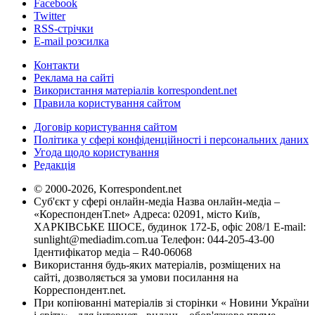
Facebook
Twitter
RSS-стрічки
E-mail розсилка
Контакти
Реклама на сайті
Використання матеріалів korrespondent.net
Правила користування сайтом
Договір користування сайтом
Політика у сфері конфіденційності і персональних даних
Угода щодо користування
Редакція
© 2000-2026, Korrespondent.net
Суб'єкт у сфері онлайн-медіа Назва онлайн-медіа –
«КореспонденТ.net» Адреса: 02091, місто Київ,
ХАРКІВСЬКЕ ШОСЕ, будинок 172-Б, офіс 208/1 E-mail:
sunlight@mediadim.com.ua
Телефон: 044-205-43-00
Ідентифікатор медіа – R40-06068
Використання будь-яких матеріалів, розміщених на
сайті, дозволяється за умови посилання на
Корреспондент.net.
При копіюванні матеріалів зі сторінки « Новини України