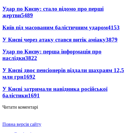
Удар по Києву: стало відомо про перші
жертви
5489
Київ під масованим балістичним ударом
4153
У Києві через атаку стався витік аміаку
3879
Удар по Києву: перша інформація про
наслідки
3822
У Києві двоє пенсіонерів віддали шахраям 12,5
млн грн
1692
У Києві затримали навідника російської
балістики
1691
Читати коментарі
Повна версія сайту