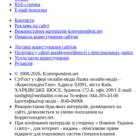
RSS-стрічки
E-mail розсилка
Контакти
Реклама на сайті
Використання матеріалів korrespondent.net
Правила користування сайтом
Договір користування сайтом
Політика у сфері конфіденційності і персональних даних
Угода щодо користування
Редакція
© 2000-2026, Korrespondent.net
Суб'єкт у сфері онлайн-медіа Назва онлайн-медіа –
«КореспонденТ.net» Адреса: 02091, місто Київ,
ХАРКІВСЬКЕ ШОСЕ, будинок 172-Б, офіс 208/1 E-mail:
sunlight@mediadim.com.ua
Телефон: 044-205-43-00
Ідентифікатор медіа – R40-06068
Використання будь-яких матеріалів, розміщених на
сайті, дозволяється за умови посилання на
Корреспондент.net.
При копіюванні матеріалів зі сторінки « Новини України
і світу» , для інтернет - видань - обов'язкове пряме
відкрите для пошукових систем гіперпосилання .