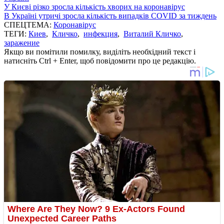
У Києві різко зросла кількість хворих на коронавірус
В Україні утричі зросла кількість випадків COVID за тиждень
СПЕЦТЕМА:
Коронавірус
ТЕГИ:
Киев
,
Кличко
,
инфекция
,
Виталий Кличко
,
заражение
Якщо ви помітили помилку, виділіть необхідний текст і
натисніть Ctrl + Enter, щоб повідомити про це редакцію.