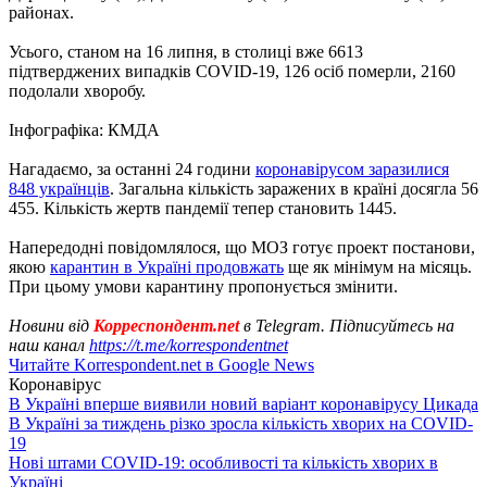
районах.
Усього, станом на 16 липня, в столиці вже 6613
підтверджених випадків COVID-19, 126 осіб померли, 2160
подолали хворобу.
Інфографіка: КМДА
Нагадаємо, за останні 24 години
коронавірусом заразилися
848 українців
. Загальна кількість заражених в країні досягла 56
455. Кількість жертв пандемії тепер становить 1445.
Напередодні повідомлялося, що МОЗ готує проект постанови,
якою
карантин в Україні продовжать
ще як мінімум на місяць.
При цьому умови карантину пропонується змінити.
Новини від
Корреспондент.net
в Telegram. Підписуйтесь на
наш канал
https://t.me/korrespondentnet
Читайте Korrespondent.net в Google News
Коронавірус
В Україні вперше виявили новий варіант коронавірусу Цикада
В Україні за тиждень різко зросла кількість хворих на COVID-
19
Нові штами COVID-19: особливості та кількість хворих в
Україні