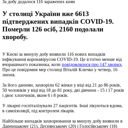
За добу додалося 116 заражених киян
У столиці України вже 6613
підтверджених випадків COVID-19.
Померли 126 осіб, 2160 подолали
хворобу.
У Києві за минулу добу виявили 116 нових випадків
інфікування коронавірусом COVID-19. Це істотно менше від
вчорашнього показника, коли
повідомлялося про 147 хворих
.
Про це повідомив мер столиці Віталій Кличко у четвер, 16
липня.
За його даними, захворіли 62 жінки у віці від 21 до 86 років,
50 чоловіків у віці від 18 до 81 року, дві дівчини - 15 і 17 років
і двоє хлопчиків, яким 6 і 8 років.
У лікарні госпіталізували 27 пацієнтів. Інші лікуються вдома,
в самоізоляції, під контролем лікарів.
Найбільше випадків захворювання за минулу добу виявили в
Дарницькому (21), Деснянському (20) і Голосіївському (18)