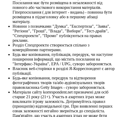
Посилання має бути розміщена в незалежності від
повного або часткового використання матеріалів.
Гіперпосилання ( для інтернет - видань) - повинна бути
розміщена в підзаголовку або в першому абзаці
матеріалу.
Новини з позначками "Думка", "Експертиза", "Заява",
"Регіони", "Гроші", "Влада", "Вибори", "Тест-драйв",
"Спецпроекти", "Промо" публікуються на правах
реклами.
Розділ Спецпроекти створюється спільно з
комерційними партнерами.
Будь яке копіювання, публікація, передрук, чи наступне
поширення інформації, що містить посилання на
"Інтерфакс-Україна", EPA / UPG, суворо забороняється.
Власник веб-сторінки в розділі Я-Корреспондент є автор
публікації.
Будь-яке копіювання, передрук та відтворення
фотографічних творів та/або аудіовізуальних творів
правовласника Getty Images - суворо забороняється.
Матеріали сайту korrespondent.net призначені для осіб
старше 21 року (21+). Участь в азартних іграх може
викликати ігрову залежність. Дотримуйтесь правил
(принципів) відповідальної гри. При виявленні перших
ознак залежності негайно зверніться до спеціаліста.
Пам'ятайте, що участь в азартних іграх не може бути