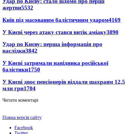
Удар по Києву: стало відомо про перші
жертви
5532
Київ під масованим балістичним ударом
4169
У Києві через атаку стався витік аміаку
3890
Удар по Києву: перша інформація про
наслідки
3842
У Києві затримали навідника російської
балістики
1750
У Києві двоє пенсіонерів віддали шахраям 12,5
млн грн
1704
Читати коментарі
Повна версія сайту
Facebook
Twitter