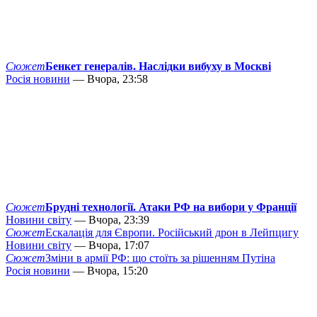
Сюжет
Бенкет генералів. Наслідки вибуху в Москві
Росія новини
— Вчора, 23:58
Сюжет
Брудні технології. Атаки РФ на вибори у Франції
Новини світу
— Вчора, 23:39
Сюжет
Ескалація для Європи. Російський дрон в Лейпцигу
Новини світу
— Вчора, 17:07
Сюжет
Зміни в армії РФ: що стоїть за рішенням Путіна
Росія новини
— Вчора, 15:20