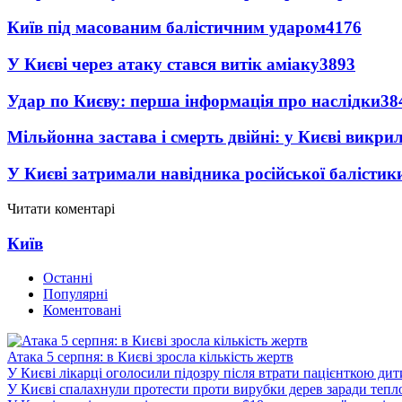
Київ під масованим балістичним ударом
4176
У Києві через атаку стався витік аміаку
3893
Удар по Києву: перша інформація про наслідки
38
Мільйонна застава і смерть двійні: у Києві викри
У Києві затримали навідника російської балістик
Читати коментарі
Київ
Останні
Популярні
Коментовані
Атака 5 серпня: в Києві зросла кількість жертв
У Києві лікарці оголосили підозру після втрати пацієнткою ди
У Києві спалахнули протести проти вирубки дерев заради тепл