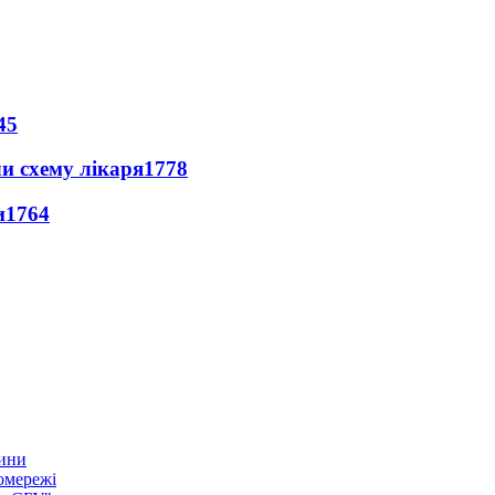
45
ли схему лікаря
1778
и
1764
тини
омережі