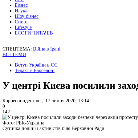
Бізнес
Наука
Шоу-бізнес
Спорт
Lifestyle
БЛОГИ ЧИТАЧІВ
СПЕЦТЕМА:
Війна в Ірані
ВСІ ТЕМИ
Вступ України в ЄС
Теракт в Барселоні
У центрі Києва посилили заход
Корреспондент.net, 17 липня 2020, 13:14
0
142
Фото: РБК-Украина
Сутичка поліції і активістів біля Верховної Ради