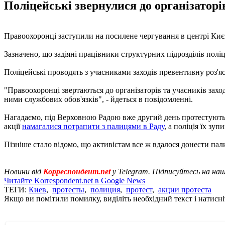
Поліцейські звернулися до організаторі
Правоохоронці заступили на посилене чергування в центрі Києв
Зазначено, що задіяні працівники структурних підрозділів поліц
Поліцейські проводять з учасниками заходів превентивну роз'я
"Правоохоронці звертаються до організаторів та учасників зах
ними службових обов'язків", - йдеться в повідомленні.
Нагадаємо, під Верховною Радою вже другий день протестують
акції
намагалися потрапити з палицями в Раду
, а поліція їх зу
Пізніше стало відомо, що активістам все ж вдалося донести пал
Новини від
Корреспондент.net
у Telegram. Підписуйтесь на на
Читайте Korrespondent.net в Google News
ТЕГИ:
Киев
,
протесты
,
полиция
,
протест
,
акции протеста
Якщо ви помітили помилку, виділіть необхідний текст і натисніт