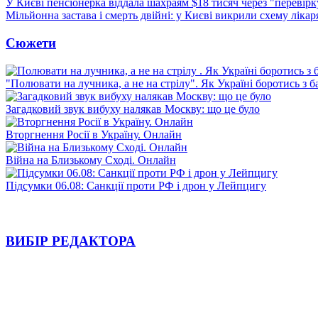
У Києві пенсіонерка віддала шахраям $18 тисяч через "перевір
Мільйонна застава і смерть двійні: у Києві викрили схему лікар
Сюжети
"Полювати на лучника, а не на стрілу". Як Україні боротись з 
Загадковий звук вибуху налякав Москву: що це було
Вторгнення Росії в Україну. Онлайн
Війна на Близькому Сході. Онлайн
Підсумки 06.08: Санкції проти РФ і дрон у Лейпцигу
ВИБІР РЕДАКТОРА