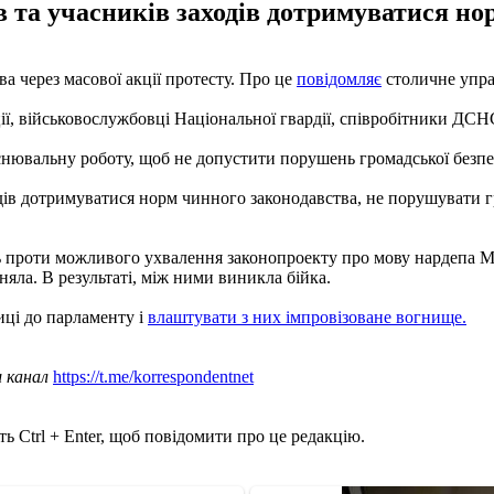
в та учасників заходів дотримуватися но
а через масової акції протесту. Про це
повідомляє
столичне упра
ії, військовослужбовці Національної гвардії, співробітники ДСНС,
снювальну роботу, щоб не допустити порушень громадської безпек
одів дотримуватися норм чинного законодавства, не порушувати 
 проти можливого ухвалення законопроекту про мову нардепа Ма
пиняла. В результаті, між ними виникла бійка.
иці до парламенту і
влаштувати з них імпровізоване вогнище.
ш канал
https://t.me/korrespondentnet
ь Ctrl + Enter, щоб повідомити про це редакцію.