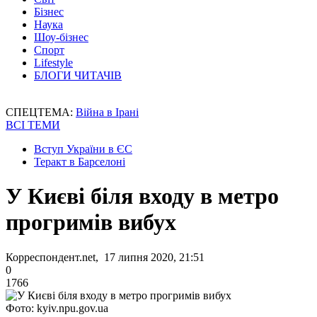
Бізнес
Наука
Шоу-бізнес
Спорт
Lifestyle
БЛОГИ ЧИТАЧІВ
СПЕЦТЕМА:
Війна в Ірані
ВСІ ТЕМИ
Вступ України в ЄС
Теракт в Барселоні
У Києві біля входу в метро
прогримів вибух
Корреспондент.net, 17 липня 2020, 21:51
0
1766
Фото: kyiv.npu.gov.ua