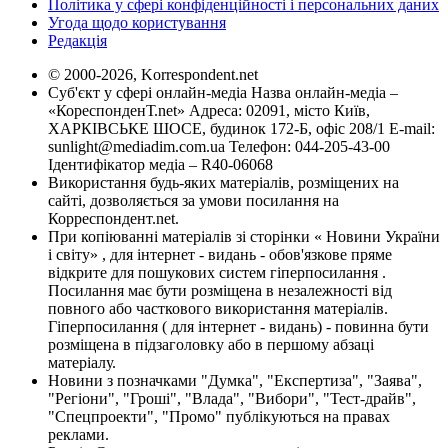
Політика у сфері конфіденційності і персональних даних
Угода щодо користування
Редакція
© 2000-2026, Korrespondent.net
Суб'єкт у сфері онлайн-медіа Назва онлайн-медіа –
«КореспонденТ.net» Адреса: 02091, місто Київ,
ХАРКІВСЬКЕ ШОСЕ, будинок 172-Б, офіс 208/1 E-mail:
sunlight@mediadim.com.ua
Телефон: 044-205-43-00
Ідентифікатор медіа – R40-06068
Використання будь-яких матеріалів, розміщених на
сайті, дозволяється за умови посилання на
Корреспондент.net.
При копіюванні матеріалів зі сторінки « Новини України
і світу» , для інтернет - видань - обов'язкове пряме
відкрите для пошукових систем гіперпосилання .
Посилання має бути розміщена в незалежності від
повного або часткового використання матеріалів.
Гіперпосилання ( для інтернет - видань) - повинна бути
розміщена в підзаголовку або в першому абзаці
матеріалу.
Новини з позначками "Думка", "Експертиза", "Заява",
"Регіони", "Гроші", "Влада", "Вибори", "Тест-драйв",
"Спецпроекти", "Промо" публікуються на правах
реклами.