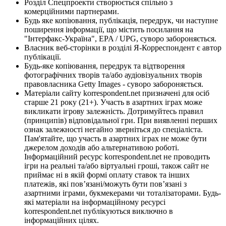
Розділ Спецпроекти створюється спільно з
комерційними партнерами.
Будь яке копіювання, публікація, передрук, чи наступне
поширення інформації, що містить посилання на
"Інтерфакс-Україна", EPA / UPG, суворо забороняється.
Власник веб-сторінки в розділі Я-Корреспондент є автор
публікації.
Будь-яке копіювання, передрук та відтворення
фотографічних творів та/або аудіовізуальних творів
правовласника Getty Images - суворо забороняється.
Матеріали сайту korrespondent.net призначені для осіб
старше 21 року (21+). Участь в азартних іграх може
викликати ігрову залежність. Дотримуйтесь правил
(принципів) відповідальної гри. При виявленні перших
ознак залежності негайно зверніться до спеціаліста.
Пам'ятайте, що участь в азартних іграх не може бути
джерелом доходів або альтернативою роботі.
Інформаційний ресурс korrespondent.net не проводить
ігри на реальні та/або віртуальні гроші, також сайт не
приймає ні в якій формі оплату ставок та інших
платежів, які пов’язані/можуть бути пов’язані з
азартними іграми, букмекерами чи тоталізаторами. Будь-
які матеріали на інформаційному ресурсі
korrespondent.net публікуються виключно в
інформаційних цілях.