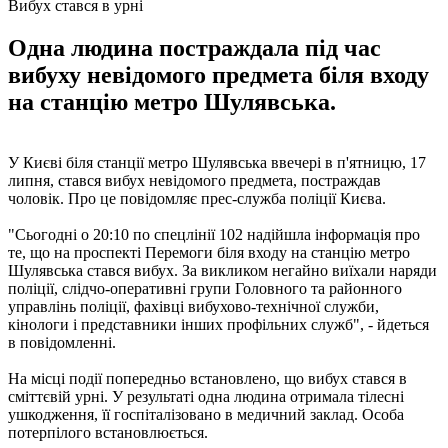
Вибух стався в урні
Одна людина постраждала під час
вибуху невідомого предмета біля входу
на станцію метро Шулявська.
У Києві біля станції метро Шулявська ввечері в п'ятницю, 17
липня, стався вибух невідомого предмета, постраждав
чоловік. Про це повідомляє прес-служба поліції Києва.
"Сьогодні о 20:10 по спецлінії 102 надійшла інформація про
те, що на проспекті Перемоги біля входу на станцію метро
Шулявська стався вибух. За викликом негайно виїхали наряди
поліції, слідчо-оперативні групи Головного та районного
управлінь поліції, фахівці вибухово-технічної служби,
кінологи і представники інших профільних служб", - йдеться
в повідомленні.
На місці події попередньо встановлено, що вибух стався в
сміттєвій урні. У результаті одна людина отримала тілесні
ушкодження, її госпіталізовано в медичний заклад. Особа
потерпілого встановлюється.