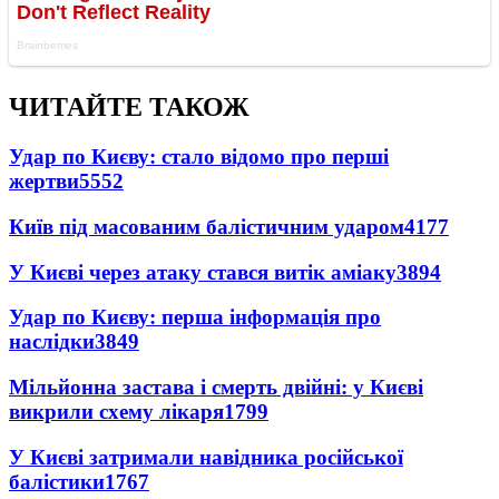
ЧИТАЙТЕ ТАКОЖ
Удар по Києву: стало відомо про перші
жертви
5552
Київ під масованим балістичним ударом
4177
У Києві через атаку стався витік аміаку
3894
Удар по Києву: перша інформація про
наслідки
3849
Мільйонна застава і смерть двійні: у Києві
викрили схему лікаря
1799
У Києві затримали навідника російської
балістики
1767