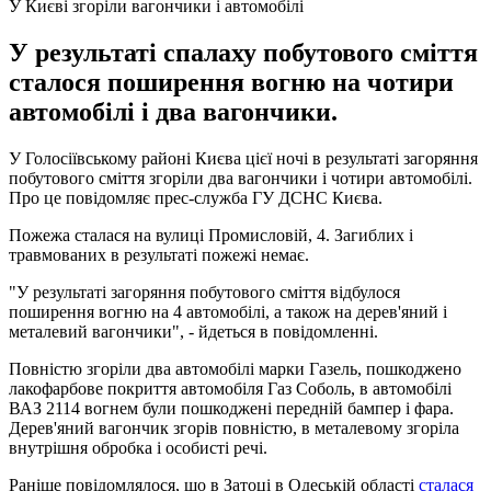
У Києві згоріли вагончики і автомобілі
У результаті спалаху побутового сміття
сталося поширення вогню на чотири
автомобілі і два вагончики.
У Голосіївському районі Києва цієї ночі в результаті загоряння
побутового сміття згоріли два вагончики і чотири автомобілі.
Про це повідомляє прес-служба ГУ ДСНС Києва.
Пожежа сталася на вулиці Промисловій, 4. Загиблих і
травмованих в результаті пожежі немає.
"У результаті загоряння побутового сміття відбулося
поширення вогню на 4 автомобілі, а також на дерев'яний і
металевий вагончики", - йдеться в повідомленні.
Повністю згоріли два автомобілі марки Газель, пошкоджено
лакофарбове покриття автомобіля Газ Соболь, в автомобілі
ВАЗ 2114 вогнем були пошкоджені передній бампер і фара.
Дерев'яний вагончик згорів повністю, в металевому згоріла
внутрішня обробка і особисті речі.
Раніше повідомлялося, що в Затоці в Одеській області
сталася