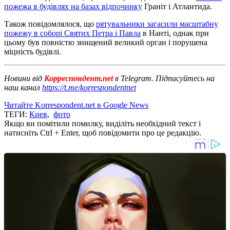
пожежа в будівлях на базах відпочинку
Граніт і Атлантида.
Також повідомлялося, що
рятувальники загасили масштабну
пожежу в соборі Святих Петра і Павла
в Нанті, однак при
цьому був повністю знищений великий орган і порушена
міцність будівлі.
Новини від
Корреспондент.net
в Telegram. Підписуйтесь на
наш канал
https://t.me/korrespondentnet
Читайте Korrespondent.net в Google News
ТЕГИ:
Киев
,
фото
Якщо ви помітили помилку, виділіть необхідний текст і
натисніть Ctrl + Enter, щоб повідомити про це редакцію.