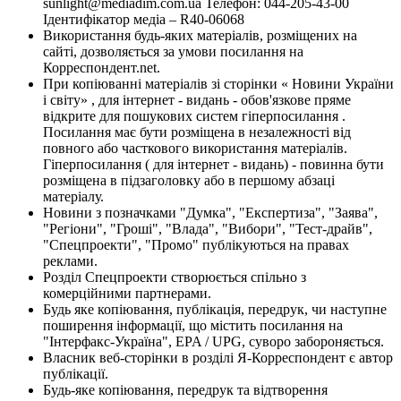
sunlight@mediadim.com.ua
Телефон: 044-205-43-00
Ідентифікатор медіа – R40-06068
Використання будь-яких матеріалів, розміщених на
сайті, дозволяється за умови посилання на
Корреспондент.net.
При копіюванні матеріалів зі сторінки « Новини України
і світу» , для інтернет - видань - обов'язкове пряме
відкрите для пошукових систем гіперпосилання .
Посилання має бути розміщена в незалежності від
повного або часткового використання матеріалів.
Гіперпосилання ( для інтернет - видань) - повинна бути
розміщена в підзаголовку або в першому абзаці
матеріалу.
Новини з позначками "Думка", "Експертиза", "Заява",
"Регіони", "Гроші", "Влада", "Вибори", "Тест-драйв",
"Спецпроекти", "Промо" публікуються на правах
реклами.
Розділ Спецпроекти створюється спільно з
комерційними партнерами.
Будь яке копіювання, публікація, передрук, чи наступне
поширення інформації, що містить посилання на
"Інтерфакс-Україна", EPA / UPG, суворо забороняється.
Власник веб-сторінки в розділі Я-Корреспондент є автор
публікації.
Будь-яке копіювання, передрук та відтворення