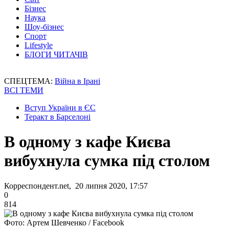
Бізнес
Наука
Шоу-бізнес
Спорт
Lifestyle
БЛОГИ ЧИТАЧІВ
СПЕЦТЕМА:
Війна в Ірані
ВСІ ТЕМИ
Вступ України в ЄС
Теракт в Барселоні
В одному з кафе Києва
вибухнула сумка під столом
Корреспондент.net, 20 липня 2020, 17:57
0
814
Фото: Артем Шевченко / Facebook