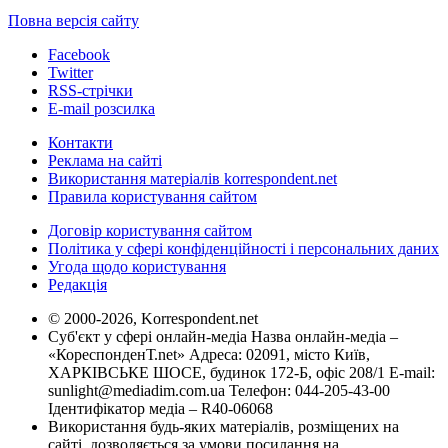
Повна версія сайту
Facebook
Twitter
RSS-стрічки
E-mail розсилка
Контакти
Реклама на сайті
Використання матеріалів korrespondent.net
Правила користування сайтом
Договір користування сайтом
Політика у сфері конфіденційності і персональних даних
Угода щодо користування
Редакція
© 2000-2026, Korrespondent.net
Суб'єкт у сфері онлайн-медіа Назва онлайн-медіа –
«КореспонденТ.net» Адреса: 02091, місто Київ,
ХАРКІВСЬКЕ ШОСЕ, будинок 172-Б, офіс 208/1 E-mail:
sunlight@mediadim.com.ua
Телефон: 044-205-43-00
Ідентифікатор медіа – R40-06068
Використання будь-яких матеріалів, розміщених на
сайті, дозволяється за умови посилання на