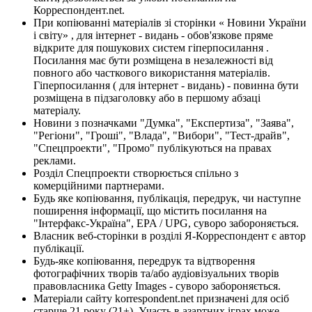
Корреспондент.net.
При копіюванні матеріалів зі сторінки « Новини України
і світу» , для інтернет - видань - обов'язкове пряме
відкрите для пошукових систем гіперпосилання .
Посилання має бути розміщена в незалежності від
повного або часткового використання матеріалів.
Гіперпосилання ( для інтернет - видань) - повинна бути
розміщена в підзаголовку або в першому абзаці
матеріалу.
Новини з позначками "Думка", "Експертиза", "Заява",
"Регіони", "Гроші", "Влада", "Вибори", "Тест-драйв",
"Спецпроекти", "Промо" публікуються на правах
реклами.
Розділ Спецпроекти створюється спільно з
комерційними партнерами.
Будь яке копіювання, публікація, передрук, чи наступне
поширення інформації, що містить посилання на
"Інтерфакс-Україна", EPA / UPG, суворо забороняється.
Власник веб-сторінки в розділі Я-Корреспондент є автор
публікації.
Будь-яке копіювання, передрук та відтворення
фотографічних творів та/або аудіовізуальних творів
правовласника Getty Images - суворо забороняється.
Матеріали сайту korrespondent.net призначені для осіб
старше 21 року (21+). Участь в азартних іграх може