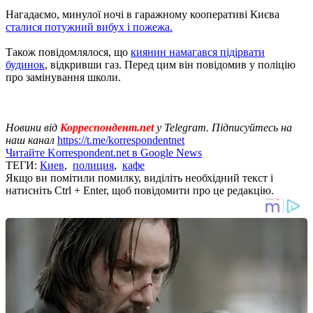
Нагадаємо, минулої ночі в гаражному кооперативі Києва
сталися потужний вибух і пожежа.
Також повідомлялося, що
киянин намагався підірвати
будинок
, відкривши газ. Перед цим він повідомив у поліцію
про замінування школи.
Новини від
Корреспондент.net
у Telegram. Підписуйтесь на
наш канал
https://t.me/korrespondentnet
Читайте Korrespondent.net в Google News
ТЕГИ:
Киев
,
полиция
,
кафе
Якщо ви помітили помилку, виділіть необхідний текст і
натисніть Ctrl + Enter, щоб повідомити про це редакцію.