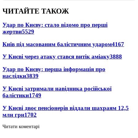
ЧИТАЙТЕ ТАКОЖ
Удар по Києву: стало відомо про перші
жертви
5529
Київ під масованим балістичним ударом
4167
У Києві через атаку стався витік аміаку
3888
Удар по Києву: перша інформація про
наслідки
3839
У Києві затримали навідника російської
балістики
1749
У Києві двоє пенсіонерів віддали шахраям 12,5
млн грн
1702
Читати коментарі