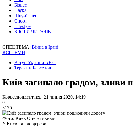
Бізнес
Наука
Шоу-бізнес
Спорт
Lifestyle
БЛОГИ ЧИТАЧІВ
СПЕЦТЕМА:
Війна в Ірані
ВСІ ТЕМИ
Вступ України в ЄС
Теракт в Барселоні
Київ засипало градом, зливи 
Корреспондент.net, 21 липня 2020, 14:19
0
3175
Фото: Киев Оперативный
У Києві впало дерево