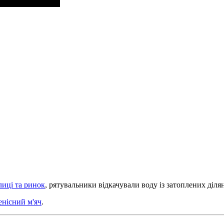
лиці та ринок
, рятувальники відкачували воду із затоплених ділян
енісний м'яч
.