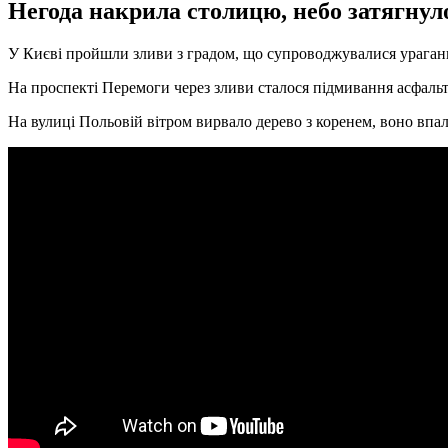
Негода накрила столицю, небо затягнуло
У Києві пройшли зливи з градом, що супроводжувалися ураганн
На проспекті Перемоги через зливи сталося підмивання асфальт
На вулиці Польовій вітром вирвало дерево з коренем, воно впал