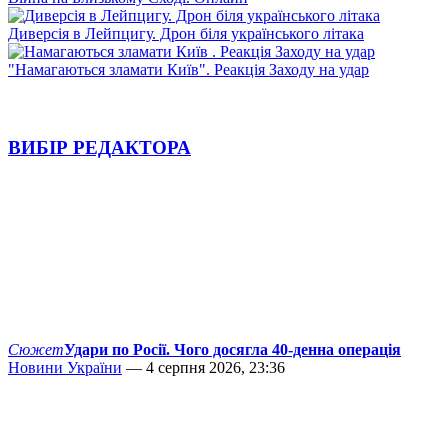
Диверсія в Лейпцигу. Дрон біля українського літака
"Намагаються зламати Київ". Реакція Заходу на удар
ВИБІР РЕДАКТОРА
Сюжет
Удари по Росії. Чого досягла 40-денна операція
Новини України
— 4 серпня 2026, 23:36