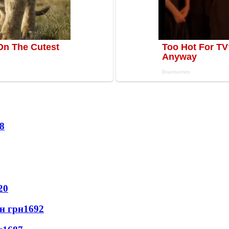
8
20
лн грн
1692