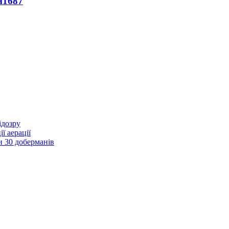
и
1687
ідозру
ї аерації
и 30 доберманів