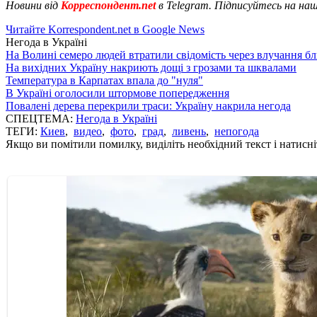
Новини від
Корреспондент.net
в Telegram. Підписуйтесь на на
Читайте Korrespondent.net в Google News
Негода в Україні
На Волині семеро людей втратили свідомість через влучання б
На вихідних Україну накриють дощі з грозами та шквалами
Температура в Карпатах впала до "нуля"
В Україні оголосили штормове попередження
Повалені дерева перекрили траси: Україну накрила негода
СПЕЦТЕМА:
Негода в Україні
ТЕГИ:
Киев
,
видео
,
фото
,
град
,
ливень
,
непогода
Якщо ви помітили помилку, виділіть необхідний текст і натисніт