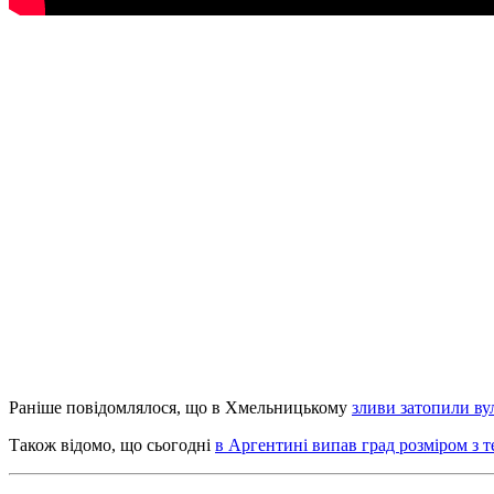
Раніше повідомлялося, що в Хмельницькому
зливи затопили ву
Також відомо, що сьогодні
в Аргентині випав град розміром з т