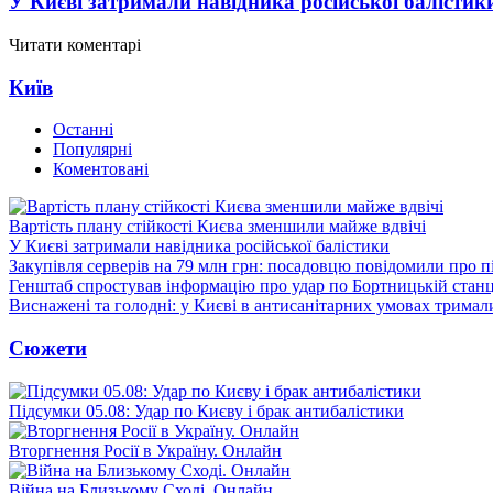
У Києві затримали навідника російської балістик
Читати коментарі
Київ
Останні
Популярні
Коментовані
Вартість плану стійкості Києва зменшили майже вдвічі
У Києві затримали навідника російської балістики
Закупівля серверів на 79 млн грн: посадовцю повідомили про п
Генштаб спростував інформацію про удар по Бортницькій станці
Виснажені та голодні: у Києві в антисанітарних умовах тримал
Сюжети
Підсумки 05.08: Удар по Києву і брак антибалістики
Вторгнення Росії в Україну. Онлайн
Війна на Близькому Сході. Онлайн