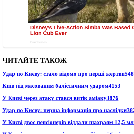
ЧИТАЙТЕ ТАКОЖ
Удар по Києву: стало відомо про перші жертви
548
Київ під масованим балістичним ударом
4153
У Києві через атаку стався витік аміаку
3876
Удар по Києву: перша інформація про наслідки
38
У Києві двоє пенсіонерів віддали шахраям 12,5 м