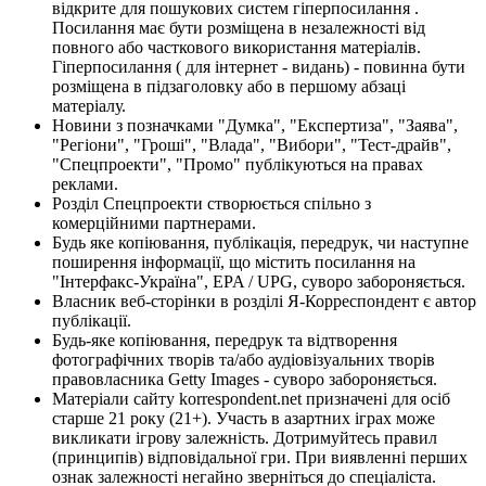
відкрите для пошукових систем гіперпосилання .
Посилання має бути розміщена в незалежності від
повного або часткового використання матеріалів.
Гіперпосилання ( для інтернет - видань) - повинна бути
розміщена в підзаголовку або в першому абзаці
матеріалу.
Новини з позначками "Думка", "Експертиза", "Заява",
"Регіони", "Гроші", "Влада", "Вибори", "Тест-драйв",
"Спецпроекти", "Промо" публікуються на правах
реклами.
Розділ Спецпроекти створюється спільно з
комерційними партнерами.
Будь яке копіювання, публікація, передрук, чи наступне
поширення інформації, що містить посилання на
"Інтерфакс-Україна", EPA / UPG, суворо забороняється.
Власник веб-сторінки в розділі Я-Корреспондент є автор
публікації.
Будь-яке копіювання, передрук та відтворення
фотографічних творів та/або аудіовізуальних творів
правовласника Getty Images - суворо забороняється.
Матеріали сайту korrespondent.net призначені для осіб
старше 21 року (21+). Участь в азартних іграх може
викликати ігрову залежність. Дотримуйтесь правил
(принципів) відповідальної гри. При виявленні перших
ознак залежності негайно зверніться до спеціаліста.