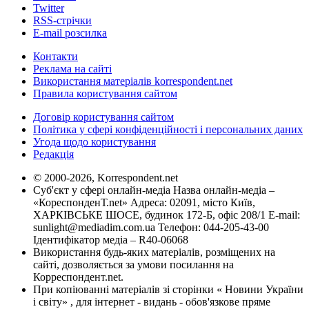
Twitter
RSS-стрічки
E-mail розсилка
Контакти
Реклама на сайті
Використання матеріалів korrespondent.net
Правила користування сайтом
Договір користування сайтом
Політика у сфері конфіденційності і персональних даних
Угода щодо користування
Редакція
© 2000-2026, Korrespondent.net
Суб'єкт у сфері онлайн-медіа Назва онлайн-медіа –
«КореспонденТ.net» Адреса: 02091, місто Київ,
ХАРКІВСЬКЕ ШОСЕ, будинок 172-Б, офіс 208/1 E-mail:
sunlight@mediadim.com.ua
Телефон: 044-205-43-00
Ідентифікатор медіа – R40-06068
Використання будь-яких матеріалів, розміщених на
сайті, дозволяється за умови посилання на
Корреспондент.net.
При копіюванні матеріалів зі сторінки « Новини України
і світу» , для інтернет - видань - обов'язкове пряме