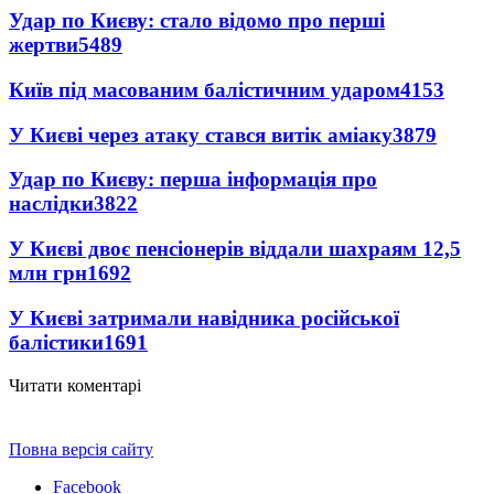
Удар по Києву: стало відомо про перші
жертви
5489
Київ під масованим балістичним ударом
4153
У Києві через атаку стався витік аміаку
3879
Удар по Києву: перша інформація про
наслідки
3822
У Києві двоє пенсіонерів віддали шахраям 12,5
млн грн
1692
У Києві затримали навідника російської
балістики
1691
Читати коментарі
Повна версія сайту
Facebook