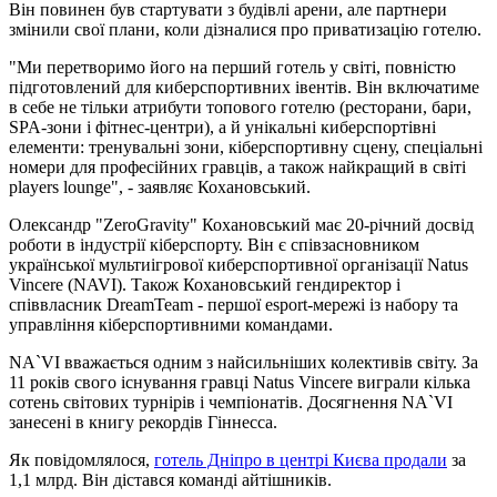
Він повинен був стартувати з будівлі арени, але партнери
змінили свої плани, коли дізналися про приватизацію готелю.
"Ми перетворимо його на перший готель у світі, повністю
підготовлений для киберспортивних івентів. Він включатиме
в себе не тільки атрибути топового готелю (ресторани, бари,
SPA-зони і фітнес-центри), а й унікальні киберспортівні
елементи: тренувальні зони, кіберспортивну сцену, спеціальні
номери для професійних гравців, а також найкращий в світі
players lounge", - заявляє Кохановський.
Олександр "ZeroGravity" Кохановський має 20-річний досвід
роботи в індустрії кіберспорту. Він є співзасновником
української мультиігрової киберспортивної організації Natus
Vincere (NAVI). Також Кохановський гендиректор і
співвласник DreamTeam - першої esport-мережі із набору та
управління кіберспортивними командами.
NA`VI вважається одним з найсильніших колективів світу. За
11 років свого існування гравці Natus Vincere виграли кілька
сотень світових турнірів і чемпіонатів. Досягнення NA`VI
занесені в книгу рекордів Гіннесса.
Як повідомлялося,
готель Дніпро в центрі Києва продали
за
1,1 млрд. Він дістався команді айтішників.