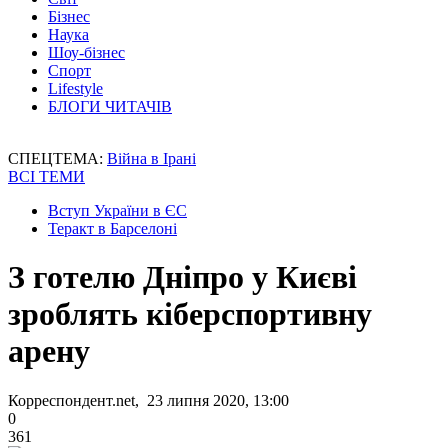
Бізнес
Наука
Шоу-бізнес
Спорт
Lifestyle
БЛОГИ ЧИТАЧІВ
СПЕЦТЕМА:
Війна в Ірані
ВСІ ТЕМИ
Вступ України в ЄС
Теракт в Барселоні
З готелю Дніпро у Києві
зроблять кіберспортивну
арену
Корреспондент.net, 23 липня 2020, 13:00
0
361