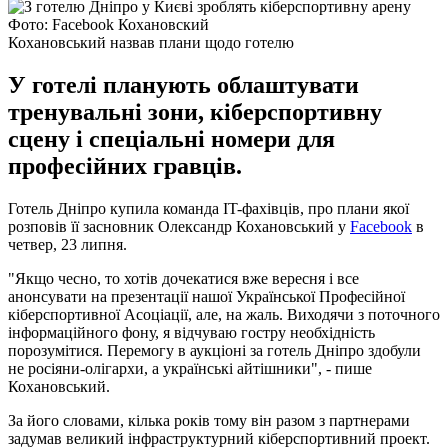
Фото: Facebook Кохановский
Кохановський назвав плани щодо готелю
У готелі планують облаштувати
тренувальні зони, кіберспортивну
сцену і спеціальні номери для
професійних гравців.
Готель Дніпро купила команда IT-фахівців, про плани якої
розповів її засновник Олександр Кохановський у
Facebook
в
четвер, 23 липня.
"Якщо чесно, то хотів дочекатися вже вересня і все
анонсувати на презентації нашої Української Професійної
кіберспортивної Асоціації, але, на жаль. Виходячи з поточного
інформаційного фону, я відчуваю гостру необхідність
порозумітися. Перемогу в аукціоні за готель Дніпро здобули
не росіяни-олігархи, а українські айтішники", - пише
Кохановський.
За його словами, кілька років тому він разом з партнерами
задумав великий інфраструктурний кіберспортивний проект.