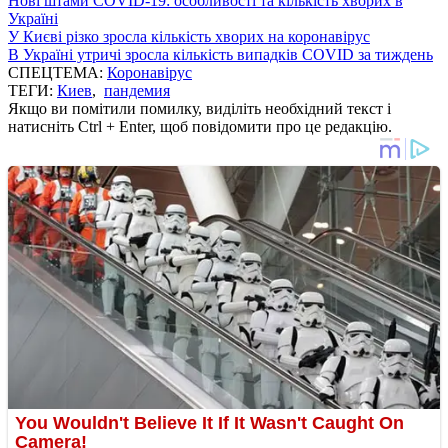
Нові штами COVID-19: особливості та кількість хворих в
Україні
У Києві різко зросла кількість хворих на коронавірус
В Україні утричі зросла кількість випадків COVID за тиждень
СПЕЦТЕМА:
Коронавірус
ТЕГИ:
Киев
,
пандемия
Якщо ви помітили помилку, виділіть необхідний текст і
натисніть Ctrl + Enter, щоб повідомити про це редакцію.