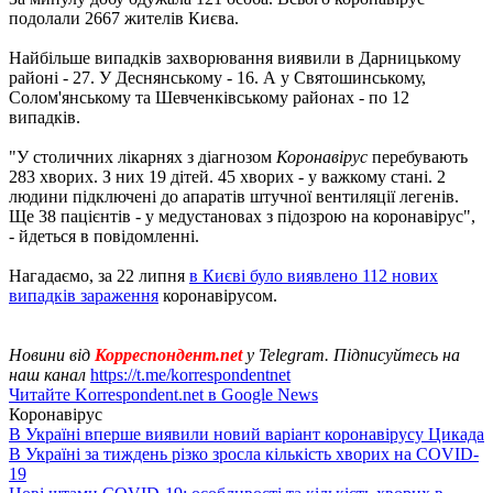
подолали 2667 жителів Києва.
Найбільше випадків захворювання виявили в Дарницькому
районі - 27. У Деснянському - 16. А у Святошинському,
Солом'янському та Шевченківському районах - по 12
випадків.
"У столичних лікарнях з діагнозом
Коронавірус
перебувають
283 хворих. З них 19 дітей. 45 хворих - у важкому стані. 2
людини підключені до апаратів штучної вентиляції легенів.
Ще 38 пацієнтів - у медустановах з підозрою на коронавірус",
- йдеться в повідомленні.
Нагадаємо, за 22 липня
в Києві було виявлено 112 нових
випадків зараження
коронавірусом.
Новини від
Корреспондент.net
у Telegram. Підписуйтесь на
наш канал
https://t.me/korrespondentnet
Читайте Korrespondent.net в Google News
Коронавірус
В Україні вперше виявили новий варіант коронавірусу Цикада
В Україні за тиждень різко зросла кількість хворих на COVID-
19