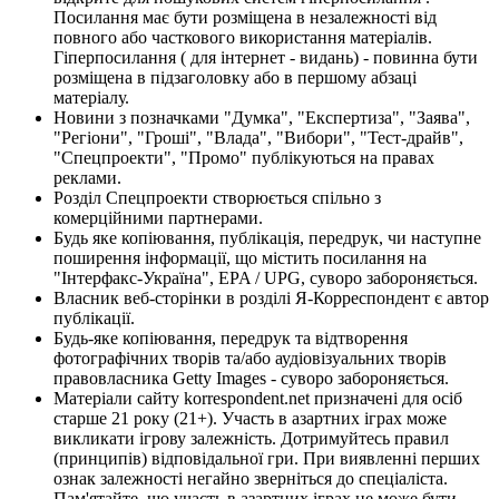
Посилання має бути розміщена в незалежності від
повного або часткового використання матеріалів.
Гіперпосилання ( для інтернет - видань) - повинна бути
розміщена в підзаголовку або в першому абзаці
матеріалу.
Новини з позначками "Думка", "Експертиза", "Заява",
"Регіони", "Гроші", "Влада", "Вибори", "Тест-драйв",
"Спецпроекти", "Промо" публікуються на правах
реклами.
Розділ Спецпроекти створюється спільно з
комерційними партнерами.
Будь яке копіювання, публікація, передрук, чи наступне
поширення інформації, що містить посилання на
"Інтерфакс-Україна", EPA / UPG, суворо забороняється.
Власник веб-сторінки в розділі Я-Корреспондент є автор
публікації.
Будь-яке копіювання, передрук та відтворення
фотографічних творів та/або аудіовізуальних творів
правовласника Getty Images - суворо забороняється.
Матеріали сайту korrespondent.net призначені для осіб
старше 21 року (21+). Участь в азартних іграх може
викликати ігрову залежність. Дотримуйтесь правил
(принципів) відповідальної гри. При виявленні перших
ознак залежності негайно зверніться до спеціаліста.
Пам'ятайте, що участь в азартних іграх не може бути