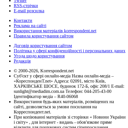
Twitter
RSS-стрічки
E-mail розсилка
Контакти
Реклама на сайті
Використання матеріалів korrespondent.net
Правила користування сайтом
Договір користування сайтом
Політика у сфері конфіденційності і персональних даних
Угода щодо користування
Редакція
© 2000-2026, Korrespondent.net
Суб'єкт у сфері онлайн-медіа Назва онлайн-медіа –
«КореспонденТ.net» Адреса: 02091, місто Київ,
ХАРКІВСЬКЕ ШОСЕ, будинок 172-Б, офіс 208/1 E-mail:
sunlight@mediadim.com.ua
Телефон: 044-205-43-00
Ідентифікатор медіа – R40-06068
Використання будь-яких матеріалів, розміщених на
сайті, дозволяється за умови посилання на
Корреспондент.net.
При копіюванні матеріалів зі сторінки « Новини України
і світу» , для інтернет - видань - обов'язкове пряме
відкрите для пошукових систем гіперпосилання .