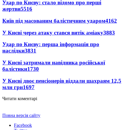
Удар по Києву: стало відомо про перші
жертви
5516
Київ під масованим балістичним ударом
4162
У Києві через атаку стався витік аміаку
3883
Удар по Києву: перша інформація про
наслідки
3831
У Києві затримали навідника російської
балістики
1730
У Києві двоє пенсіонерів віддали шахраям 12,5
млн грн
1697
Читати коментарі
Повна версія сайту
Facebook