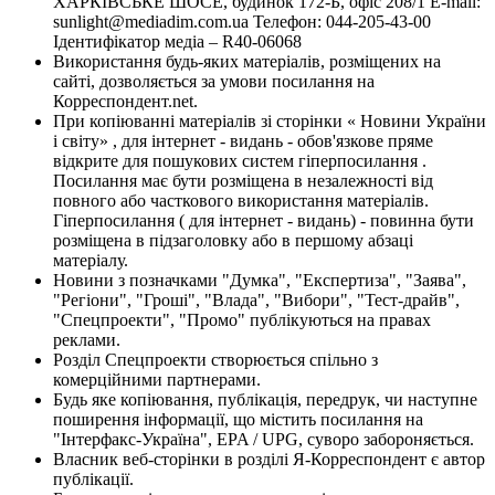
ХАРКІВСЬКЕ ШОСЕ, будинок 172-Б, офіс 208/1 E-mail:
sunlight@mediadim.com.ua
Телефон: 044-205-43-00
Ідентифікатор медіа – R40-06068
Використання будь-яких матеріалів, розміщених на
сайті, дозволяється за умови посилання на
Корреспондент.net.
При копіюванні матеріалів зі сторінки « Новини України
і світу» , для інтернет - видань - обов'язкове пряме
відкрите для пошукових систем гіперпосилання .
Посилання має бути розміщена в незалежності від
повного або часткового використання матеріалів.
Гіперпосилання ( для інтернет - видань) - повинна бути
розміщена в підзаголовку або в першому абзаці
матеріалу.
Новини з позначками "Думка", "Експертиза", "Заява",
"Регіони", "Гроші", "Влада", "Вибори", "Тест-драйв",
"Спецпроекти", "Промо" публікуються на правах
реклами.
Розділ Спецпроекти створюється спільно з
комерційними партнерами.
Будь яке копіювання, публікація, передрук, чи наступне
поширення інформації, що містить посилання на
"Інтерфакс-Україна", EPA / UPG, суворо забороняється.
Власник веб-сторінки в розділі Я-Корреспондент є автор
публікації.