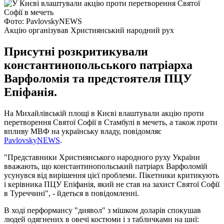
Фото: PavlovskyNEWS
Акцію організував Християнський народний рух
Присутні розкритикували
константинопольського патріарха
Варфоломія та предстоятеля ПЦУ
Епіфанія.
На Михайлівській площі в Києві влаштували акцію проти
перетворення Святої Софії в Стамбулі в мечеть, а також проти
впливу МВФ на українську владу, повідомляє
PavlovskyNEWS
.
"Представники Християнського народного руху України
вважають, що константинопольський патріарх Варфоломій
усунувся від вирішення цієї проблеми. Пікетники критикують
і керівника ПЦУ Епіфанія, який не став на захист Святої Софії
в Туреччині", - йдеться в повідомленні.
В ході перформансу "диявол" з мішком доларів спокушав
людей одягнених в овечі костюми і з табличками на шиї: