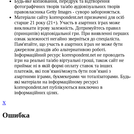
Будь-яке копіювання, передрук та відтворення
фотографічних творів та/або аудіовізуальних творів
правовласника Getty Images - суворо забороняється.
Матеріали сайту korrespondent.net призначені для осіб
старше 21 року (21+). Участь в азартних іграх може
викликати ігрову залежність. Дотримуйтесь правил
(принципів) відповідальної гри. При виявленні перших
ознак залежності негайно зверніться до спеціаліста.
Пам'ятайте, що участь в азартних іграх не може бути
джерелом доходів або альтернативою роботі.
Інформаційний ресурс korrespondent.net не проводить
ігри на реальні та/або віртуальні гроші, також сайт не
приймає ні в якій формі оплату ставок та інших
платежів, які пов’язані/можуть бути пов’язані з
азартними іграми, букмекерами чи тоталізаторами. Будь-
які матеріали на інформаційному ресурсі
korrespondent.net публікуються виключно в
інформаційних цілях.
X
Ошибка