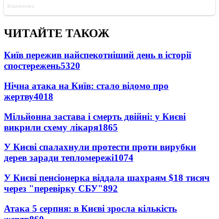
ЧИТАЙТЕ ТАКОЖ
Київ пережив найспекотніший день в історії
спостережень
5320
Нічна атака на Київ: стало відомо про
жертву
4018
Мільйонна застава і смерть двійні: у Києві
викрили схему лікаря
1865
У Києві спалахнули протести проти вирубки
дерев заради тепломережі
1074
У Києві пенсіонерка віддала шахраям $18 тисяч
через "перевірку СБУ"
892
Атака 5 серпня: в Києві зросла кількість