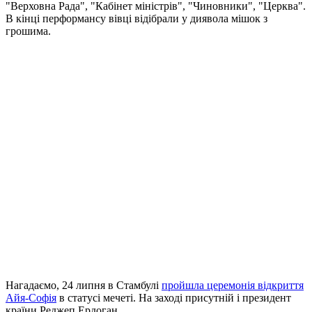
"Верховна Рада", "Кабінет міністрів", "Чиновники", "Церква".
В кінці перформансу вівці відібрали у диявола мішок з
грошима.
Нагадаємо, 24 липня в Стамбулі
пройшла церемонія відкриття
Айя-Софія
в статусі мечеті. На заході присутній і президент
країни Реджеп Ердоган.