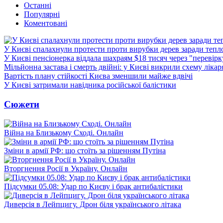
Останні
Популярні
Коментовані
У Києві спалахнули протести проти вирубки дерев заради тепл
У Києві пенсіонерка віддала шахраям $18 тисяч через "перевір
Мільйонна застава і смерть двійні: у Києві викрили схему лікар
Вартість плану стійкості Києва зменшили майже вдвічі
У Києві затримали навідника російської балістики
Сюжети
Війна на Близькому Сході. Онлайн
Зміни в армії РФ: що стоїть за рішенням Путіна
Вторгнення Росії в Україну. Онлайн
Підсумки 05.08: Удар по Києву і брак антибалістики
Диверсія в Лейпцигу. Дрон біля українського літака