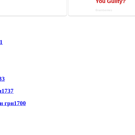
1
33
и
1737
лн грн
1700