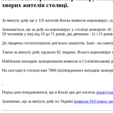
хворих жителів столиці.
За минулу добу ще у 110 жителів Києва виявили коронавірус, од
Зазначається, що за добу на коронавірус у столиці захворіли: 45 ж
59 чоловіків у віці від 19 до 71 років; дві дівчинки - 11 і 15 рок
До лікарень госпіталізували дев'ятьох пацієнтів. Інші - на самоіз
Також за минулу добу одужали 82 людини. Всього коронавірус 
Найбільше випадків захворювання виявили в Солом'янському рай
На сьогодні в столиці вже 7800 підтверджених випадків захвор
Перед цим повідомлялося, що в Києві два дні поспіль
знижуєтьс
Зазначимо, що за минулу добу по Україні
виявили 919 нових хв