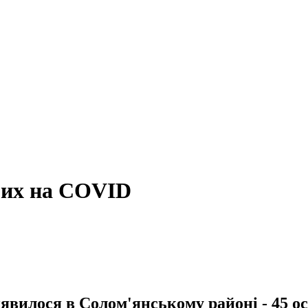
орих на COVID
илося в Солом'янському районі - 45 осі