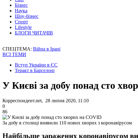
Бізнес
Наука
Шоу-бізнес
Спорт
Lifestyle
БЛОГИ ЧИТАЧІВ
СПЕЦТЕМА:
Війна в Ірані
ВСІ ТЕМИ
Вступ України в ЄС
Теракт в Барселоні
У Києві за добу понад сто хв
Корреспондент.net, 28 липня 2020, 11:10
0
86
За добу в столиці виявили 110 нових хворих з коронавірусом
Найбільше заражених коронавірусом вияв