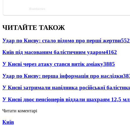
ЧИТАЙТЕ ТАКОЖ
Удар по Києву: стало відомо про перші жертви
552
Київ під масованим балістичним ударом
4162
У Києві через атаку стався витік аміаку
3885
Удар по Києву: перша інформація про наслідки
38
У Києві затримали навідника російської балістик
У Києві двоє пенсіонерів віддали шахраям 12,5 м
Читати коментарі
Київ