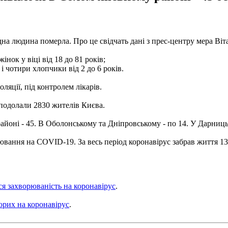
на людина померла. Про це свідчать дані з прес-центру мера Віта
інок у віці від 18 до 81 років;
ів і чотири хлопчики від 2 до 6 років.
оляції, під контролем лікарів.
подолали 2830 жителів Києва.
оні - 45. В Оболонському та Дніпровському - по 14. У Дарницьк
ювання на COVID-19. За весь період коронавірус забрав життя 13
я захворюваність на коронавірус
.
орих на коронавірус
.