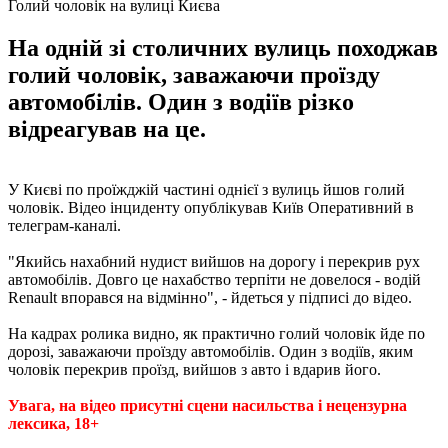
Голий чоловік на вулиці Києва
На одній зі столичних вулиць походжав
голий чоловік, заважаючи проїзду
автомобілів. Один з водіїв різко
відреагував на це.
У Києві по проїжджій частині однієї з вулиць йшов голий
чоловік. Відео інциденту опублікував Київ Оперативний в
телеграм-каналі.
"Якийсь нахабний нудист вийшов на дорогу і перекрив рух
автомобілів. Довго це нахабство терпіти не довелося - водій
Renault впорався на відмінно", - йдеться у підписі до відео.
На кадрах ролика видно, як практично голий чоловік йде по
дорозі, заважаючи проїзду автомобілів. Один з водіїв, яким
чоловік перекрив проїзд, вийшов з авто і вдарив його.
Увага, на відео присутні сцени насильства і нецензурна
лексика, 18+