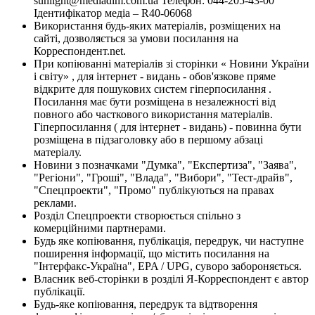
sunlight@mediadim.com.ua
Телефон: 044-205-43-00
Ідентифікатор медіа – R40-06068
Використання будь-яких матеріалів, розміщених на
сайті, дозволяється за умови посилання на
Корреспондент.net.
При копіюванні матеріалів зі сторінки « Новини України
і світу» , для інтернет - видань - обов'язкове пряме
відкрите для пошукових систем гіперпосилання .
Посилання має бути розміщена в незалежності від
повного або часткового використання матеріалів.
Гіперпосилання ( для інтернет - видань) - повинна бути
розміщена в підзаголовку або в першому абзаці
матеріалу.
Новини з позначками "Думка", "Експертиза", "Заява",
"Регіони", "Гроші", "Влада", "Вибори", "Тест-драйв",
"Спецпроекти", "Промо" публікуються на правах
реклами.
Розділ Спецпроекти створюється спільно з
комерційними партнерами.
Будь яке копіювання, публікація, передрук, чи наступне
поширення інформації, що містить посилання на
"Інтерфакс-Україна", EPA / UPG, суворо забороняється.
Власник веб-сторінки в розділі Я-Корреспондент є автор
публікації.
Будь-яке копіювання, передрук та відтворення