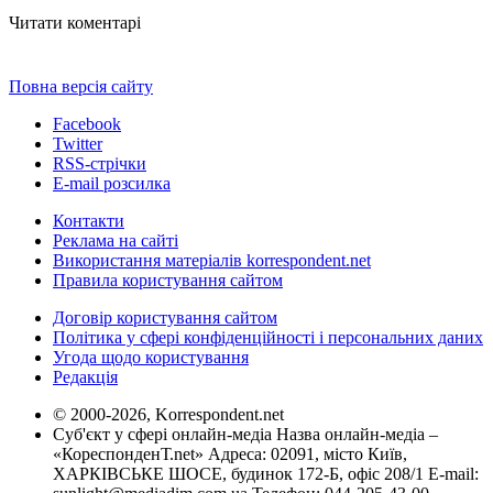
Читати коментарі
Повна версія сайту
Facebook
Twitter
RSS-стрічки
E-mail розсилка
Контакти
Реклама на сайті
Використання матеріалів korrespondent.net
Правила користування сайтом
Договір користування сайтом
Політика у сфері конфіденційності і персональних даних
Угода щодо користування
Редакція
© 2000-2026, Korrespondent.net
Суб'єкт у сфері онлайн-медіа Назва онлайн-медіа –
«КореспонденТ.net» Адреса: 02091, місто Київ,
ХАРКІВСЬКЕ ШОСЕ, будинок 172-Б, офіс 208/1 E-mail: