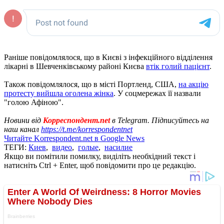
Раніше повідомлялося, що в Києві з інфекційного відділення
лікарні в Шевченківському районі Києва
втік голий пацієнт
.
Також повідомлялося, що в місті Портленд, США,
на акцію
протесту вийшла оголена жінка
. У соцмережах її назвали
"голою Афіною".
Новини від
Корреспондент.net
в Telegram. Підписуйтесь на
наш канал
https://t.me/korrespondentnet
Читайте Korrespondent.net в Google News
ТЕГИ:
Киев
,
видео
,
голые
,
насилие
Якщо ви помітили помилку, виділіть необхідний текст і
натисніть Ctrl + Enter, щоб повідомити про це редакцію.