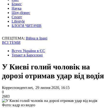
Бізнес
Наука
Шоу-бізнес
Спорт
Lifestyle
БЛОГИ ЧИТАЧІВ
СПЕЦТЕМА:
Війна в Ірані
ВСІ ТЕМИ
Вступ України в ЄС
Теракт в Барселоні
У Києві голий чоловік на
дорозі отримав удар від водія
Корреспондент.net, 29 липня 2020, 16:15
0
2683
Фото: кадр из видео