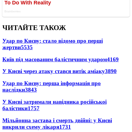
ЧИТАЙТЕ ТАКОЖ
Удар по Києву: стало відомо про перші
жертви
5535
Київ під масованим балістичним ударом
4169
У Києві через атаку стався витік аміаку
3890
Удар по Києву: перша інформація про
наслідки
3843
У Києві затримали навідника російської
балістики
1757
Мільйонна застава і смерть двійні: у Києві
викрили схему лікаря
1731