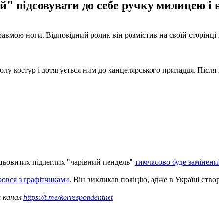
" підсовувати до себе ручку милицею і в
равмою ноги. Відповідний ролик він розмістив на своїй сторінці 
столу костур і дотягується ним до канцелярського приладдя. Післ
ацьовитих підлеглих "чарівний пендель"
тимчасово буде замінени
ровся з графітчиками
. Він викликав поліцію, адже в Україні ств
ш канал
https://t.me/korrespondentnet