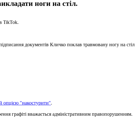
икладати ноги на стіл.
в TikTok.
я підписання документів Кличко поклав травмовану ногу на стіл
й опцією "накостурити"
.
орення графіті вважається адміністративним правопорушенням.