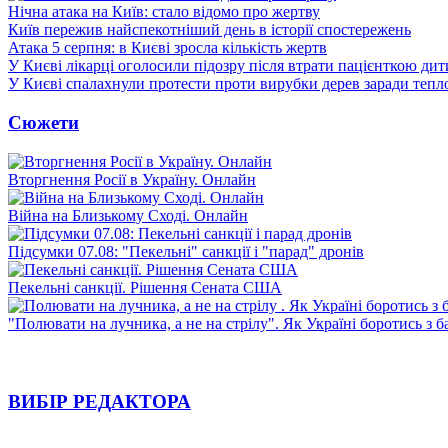
Нічна атака на Київ: стало відомо про жертву
Київ пережив найспекотніший день в історії спостережень
Атака 5 серпня: в Києві зросла кількість жертв
У Києві лікарці оголосили підозру після втрати пацієнткою ди
У Києві спалахнули протести проти вирубки дерев заради тепл
Сюжети
Вторгнення Росії в Україну. Онлайн
Війна на Близькому Сході. Онлайн
Підсумки 07.08: "Пекельні" санкції і "парад" дронів
Пекельні санкції. Рішення Сената США
"Полювати на лучника, а не на стрілу". Як Україні боротись з 
ВИБІР РЕДАКТОРА