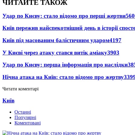
ЧИТАЙТЕ ТАКОЖ
Удар по Києву: стало відомо про перші жертви
560
Київ пережив найспекотніший день в історії спост
Київ під масованим балістичним ударом
4197
У Києві через атаку стався витік аміаку
3903
Удар по Києву: перша інформація про наслідки
38
Нічна атака на Київ: стало відомо про жертву
339
Читати коментарі
Київ
Останні
Популярні
Коментовані