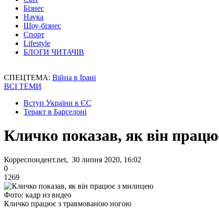
Бізнес
Наука
Шоу-бізнес
Спорт
Lifestyle
БЛОГИ ЧИТАЧІВ
СПЕЦТЕМА:
Війна в Ірані
ВСІ ТЕМИ
Вступ України в ЄС
Теракт в Барселоні
Кличко показав, як він прац
Корреспондент.net, 30 липня 2020, 16:02
0
1269
Фото: кадр из видео
Кличко працює з травмованою ногою