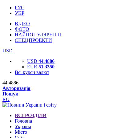
РУС
УКР
ВІДЕО
ФОТО
НАЙПОПУЛЯРНІШІ
СПЕЦПРОЕКТИ
USD
USD
44.4886
EUR
51.3350
Всі курси валют
44.4886
Авторизація
Пошук
RU
ВСІ РОЗДІЛИ
Головна
Україна
Місто
Світ