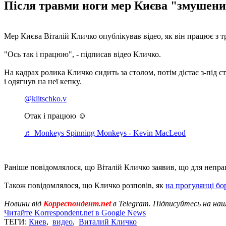
Після травми ноги мер Києва "змушений
Мер Києва Віталій Кличко опублікував відео, як він працює з т
"Ось так і працюю", - підписав відео Кличко.
На кадрах ролика Кличко сидить за столом, потім дістає з-під 
і одягнув на неї кепку.
@klitschko.v
Отак і працюю ☺️
♬ Monkeys Spinning Monkeys - Kevin MacLeod
Раніше повідомлялося, що Віталій Кличко заявив, що для непр
Також повідомлялося, що Кличко розповів, як
на прогулянці бо
Новини від
Корреспондент.net
в Telegram. Підписуйтесь на на
Читайте Korrespondent.net в Google News
ТЕГИ:
Киев
,
видео
,
Виталий Кличко