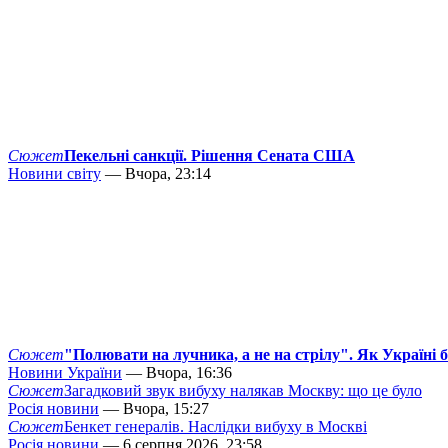
Сюжет
Пекельні санкції. Рішення Сената США
Новини світу
— Вчора, 23:14
Сюжет
"Полювати на лучника, а не на стрілу". Як Україні 
Новини України
— Вчора, 16:36
Сюжет
Загадковий звук вибуху налякав Москву: що це було
Росія новини
— Вчора, 15:27
Сюжет
Бенкет генералів. Наслідки вибуху в Москві
Росія новини
— 6 серпня 2026, 23:58