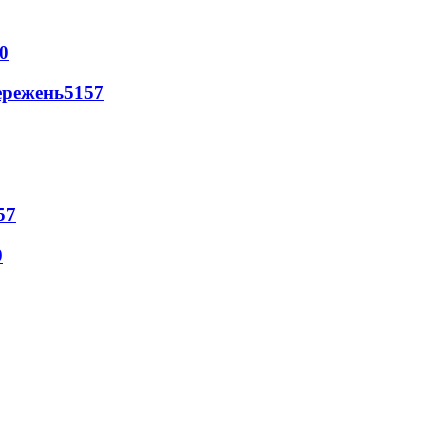
0
ережень
5157
57
9