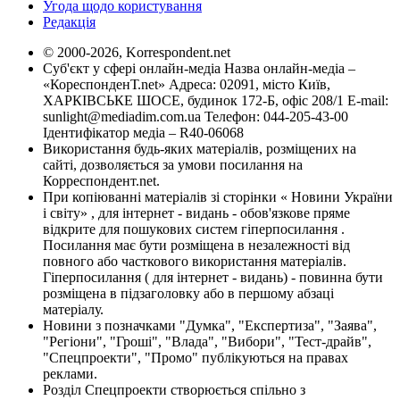
Угода щодо користування
Редакція
© 2000-2026, Korrespondent.net
Суб'єкт у сфері онлайн-медіа Назва онлайн-медіа –
«КореспонденТ.net» Адреса: 02091, місто Київ,
ХАРКІВСЬКЕ ШОСЕ, будинок 172-Б, офіс 208/1 E-mail:
sunlight@mediadim.com.ua
Телефон: 044-205-43-00
Ідентифікатор медіа – R40-06068
Використання будь-яких матеріалів, розміщених на
сайті, дозволяється за умови посилання на
Корреспондент.net.
При копіюванні матеріалів зі сторінки « Новини України
і світу» , для інтернет - видань - обов'язкове пряме
відкрите для пошукових систем гіперпосилання .
Посилання має бути розміщена в незалежності від
повного або часткового використання матеріалів.
Гіперпосилання ( для інтернет - видань) - повинна бути
розміщена в підзаголовку або в першому абзаці
матеріалу.
Новини з позначками "Думка", "Експертиза", "Заява",
"Регіони", "Гроші", "Влада", "Вибори", "Тест-драйв",
"Спецпроекти", "Промо" публікуються на правах
реклами.
Розділ Спецпроекти створюється спільно з