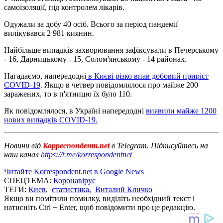
самоізоляції, під контролем лікарів.
Одужали за добу 40 осіб. Всього за період пандемії
вилікувався 2 981 киянин.
Найбільше випадків захворювання зафіксували в Печерському
- 16, Дарницькому - 15, Солом'янському - 14 районах.
Нагадаємо, напередодні
в Києві різко впав добовий приріст
COVID-19
. Якщо в четвер повідомлялося про майже 200
заражених, то в п'ятницю їх було 110.
Як повідомлялося, в Україні напередодні
виявили майже 1200
нових випадків COVID-19.
Новини від
Корреспондент.net
в Telegram. Підписуйтесь на
наш канал
https://t.me/korrespondentnet
Читайте Korrespondent.net в Google News
СПЕЦТЕМА:
Коронавірус
ТЕГИ:
Киев
,
статистика
,
Виталий Кличко
Якщо ви помітили помилку, виділіть необхідний текст і
натисніть Ctrl + Enter, щоб повідомити про це редакцію.