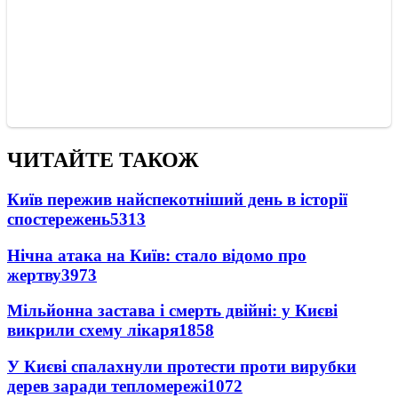
ЧИТАЙТЕ ТАКОЖ
Київ пережив найспекотніший день в історії
спостережень
5313
Нічна атака на Київ: стало відомо про
жертву
3973
Мільйонна застава і смерть двійні: у Києві
викрили схему лікаря
1858
У Києві спалахнули протести проти вирубки
дерев заради тепломережі
1072