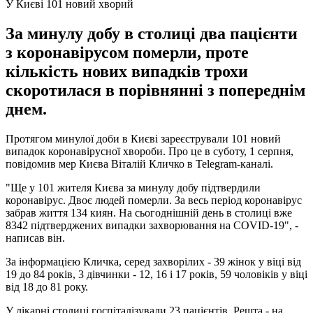
У Києві 101 новий хворий
За минулу добу в столиці два пацієнти
з коронавірусом померли, проте
кількість нових випадків трохи
скоротилася в порівнянні з попереднім
днем.
Протягом минулої доби в Києві зареєстрували 101 новий
випадок коронавірусної хвороби. Про це в суботу, 1 серпня,
повідомив мер Києва Віталій Кличко в Telegram-каналі.
"Ще у 101 жителя Києва за минулу добу підтвердили
коронавірус. Двоє людей померли. За весь період коронавірус
забрав життя 134 киян. На сьогоднішній день в столиці вже
8342 підтверджених випадки захворювання на COVID-19", -
написав він.
За інформацією Кличка, серед захворілих - 39 жінок у віці від
19 до 84 років, 3 дівчинки - 12, 16 і 17 років, 59 чоловіків у віці
від 18 до 81 року.
У лікарні столиці госпіталізували 23 пацієнтів. Решта - на