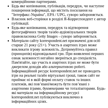
комерційними партнерами.
Будь яке копіювання, публікація, передрук, чи наступне
поширення інформації, що містить посилання на
"Інтерфакс-Україна", EPA / UPG, суворо забороняється.
Власник веб-сторінки в розділі Я-Корреспондент є автор
публікації.
Будь-яке копіювання, передрук та відтворення
фотографічних творів та/або аудіовізуальних творів
правовласника Getty Images - суворо забороняється.
Матеріали сайту korrespondent.net призначені для осіб
старше 21 року (21+). Участь в азартних іграх може
викликати ігрову залежність. Дотримуйтесь правил
(принципів) відповідальної гри. При виявленні перших
ознак залежності негайно зверніться до спеціаліста.
Пам'ятайте, що участь в азартних іграх не може бути
джерелом доходів або альтернативою роботі.
Інформаційний ресурс korrespondent.net не проводить
ігри на реальні та/або віртуальні гроші, також сайт не
приймає ні в якій формі оплату ставок та інших
платежів, які пов’язані/можуть бути пов’язані з
азартними іграми, букмекерами чи тоталізаторами. Будь-
які матеріали на інформаційному ресурсі
korrespondent.net публікуються виключно в
інформаційних цілях.