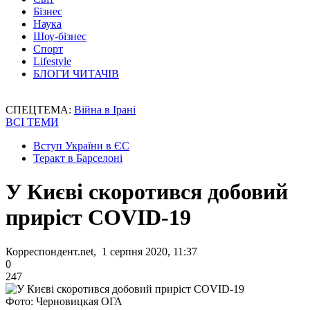
Бізнес
Наука
Шоу-бізнес
Спорт
Lifestyle
БЛОГИ ЧИТАЧІВ
СПЕЦТЕМА:
Війна в Ірані
ВСІ ТЕМИ
Вступ України в ЄС
Теракт в Барселоні
У Києві скоротився добовий
приріст COVID-19
Корреспондент.net, 1 серпня 2020, 11:37
0
247
Фото: Черновицкая ОГА