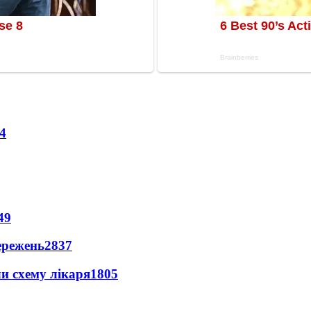
4
49
ережень
2837
ли схему лікаря
1805