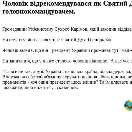
Чоловік відрекомендувався як Святий Ду
головнокомандувачем.
Громадянин Узбекистану Сухроб Карімов, який захопив відділен
На початку він назвався так: Святий Дух, Господь Бог.
Чоловік заявив, що він - резидент України і проживає тут "майже
На запитання, що у нього сталося, чоловік відповів: "А вас усе
"Та все не так, друзі. Україна - це вільна країна, вільна держав
Він узяв на себе зобов'язання керувати країною, бути вірним, ч
президентів - хоч один президент щось змінив? Та їм плювати на
щоб жити, щоб вижити", - сказав він.