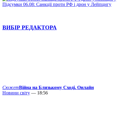
Підсумки 06.08: Санкції проти РФ і дрон у Лейпцигу
ВИБІР РЕДАКТОРА
Сюжет
Війна на Близькому Сході. Онлайн
Новини світу
— 18:56