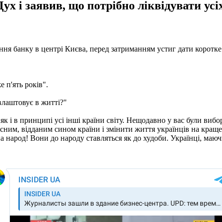
х і заявив, що потрібно ліквідувати усіх
ня банку в центрі Києва, перед затриманням устиг дати коротке
 п'ять років".
 влаштовує в житті?"
а, як і в принципі усі інші країни світу. Нещодавно у вас були виб
есним, відданим сином країни і змінити життя українців на краще
 народ! Вони до народу ставляться як до худоби. Українці, маючи