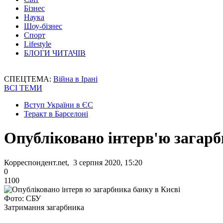
Бізнес
Наука
Шоу-бізнес
Спорт
Lifestyle
БЛОГИ ЧИТАЧІВ
СПЕЦТЕМА:
Війна в Ірані
ВСІ ТЕМИ
Вступ України в ЄС
Теракт в Барселоні
Опубліковано інтерв'ю загарб
Корреспондент.net, 3 серпня 2020, 15:20
0
1100
Фото: СБУ
Затримання загарбника