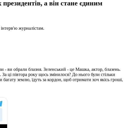
 президентів, а він стане єдиним
 інтерв'ю журналістам.
ори - ви обрали блазня. Зеленський - це Машка, актор, блазень.
. За ці півтора року щось змінилося? До нього були стільки
 багату землю, їдуть за кордон, щоб отримати хоч якісь гроші,