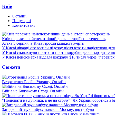
Київ
Останні
Популярні
Коментовані
Київ пережив найспекотніший день в історії спостережень
Атака 5 серпня: в Києві зросла кількість жертв
У Києві лікарці оголосили підозру після втрати пацієнткою ди
У Києві спалахнули протести проти вирубки дерев заради тепл
У Києві пенсіонерка віддала шахраям $18 тисяч через "перевір
Сюжети
Вторгнення Росії в Україну. Онлайн
Війна на Близькому Сході. Онлайн
"Полювати на лучника, а не на стрілу". Як Україні боротись з 
Загадковий звук вибуху налякав Москву: що це було