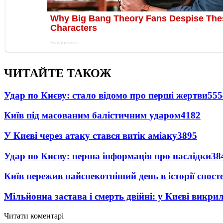
ЧИТАЙТЕ ТАКОЖ
Удар по Києву: стало відомо про перші жертви
555
Київ під масованим балістичним ударом
4182
У Києві через атаку стався витік аміаку
3895
Удар по Києву: перша інформація про наслідки
38
Київ пережив найспекотніший день в історії спост
Мільйонна застава і смерть двійні: у Києві викри
Читати коментарі