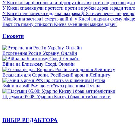
У Києві лікарці оголосили підозру після втрати пацієнткою ди
У Києві спалахнули протести проти вирубки дерев заради тепл
У Києві пенсіонерка віддала шахраям $18 тисяч через "перевір
Мільйонна застава і смерть двійні: у Києві викрили схему лікар
Вартість плану стійкості Києва зменшили майже вдвічі
Сюжети
Вторгнення Росії в Україну. Онлайн
Війна на Близькому Сході. Онлайн
Ескалація для Європи. Російський дрон в Лейпцигу
Зміни в армії РФ: що стоїть за рішенням Путіна
Підсумки 05.08: Удар по Києву і брак антибалістики
ВИБІР РЕДАКТОРА