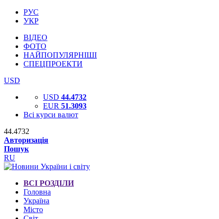
РУС
УКР
ВІДЕО
ФОТО
НАЙПОПУЛЯРНІШІ
СПЕЦПРОЕКТИ
USD
USD
44.4732
EUR
51.3093
Всі курси валют
44.4732
Авторизація
Пошук
RU
ВСІ РОЗДІЛИ
Головна
Україна
Місто
Світ