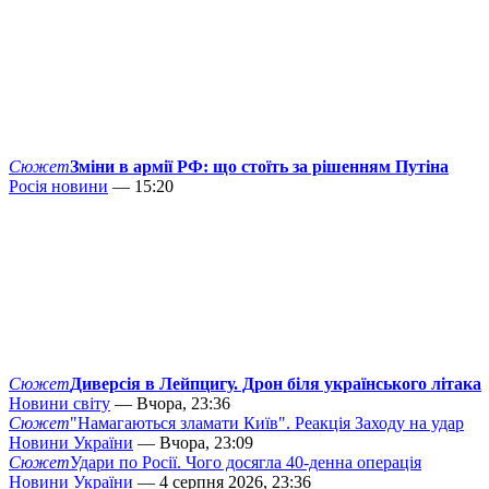
Сюжет
Зміни в армії РФ: що стоїть за рішенням Путіна
Росія новини
— 15:20
Сюжет
Диверсія в Лейпцигу. Дрон біля українського літака
Новини світу
— Вчора, 23:36
Сюжет
"Намагаються зламати Київ". Реакція Заходу на удар
Новини України
— Вчора, 23:09
Сюжет
Удари по Росії. Чого досягла 40-денна операція
Новини України
— 4 серпня 2026, 23:36