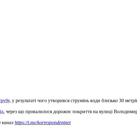
трубу
, у результаті чого утворився струмінь води близько 30 метрі
ід
, через що провалилося дорожнє покриття на вулиці Володимир
ш канал
https://t.me/korrespondentnet