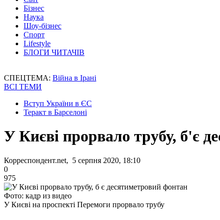
Бізнес
Наука
Шоу-бізнес
Спорт
Lifestyle
БЛОГИ ЧИТАЧІВ
СПЕЦТЕМА:
Війна в Ірані
ВСІ ТЕМИ
Вступ України в ЄС
Теракт в Барселоні
У Києві прорвало трубу, б'є 
Корреспондент.net, 5 серпня 2020, 18:10
0
975
Фото: кадр из видео
У Києві на проспекті Перемоги прорвало трубу