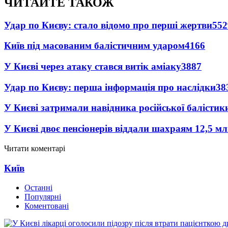
ЧИТАЙТЕ ТАКОЖ
Удар по Києву: стало відомо про перші жертви
552
Київ під масованим балістичним ударом
4166
У Києві через атаку стався витік аміаку
3887
Удар по Києву: перша інформація про наслідки
38
У Києві затримали навідника російської балістик
У Києві двоє пенсіонерів віддали шахраям 12,5 м
Читати коментарі
Київ
Останні
Популярні
Коментовані