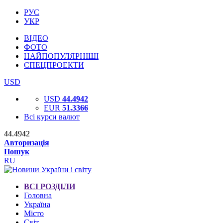
РУС
УКР
ВІДЕО
ФОТО
НАЙПОПУЛЯРНІШІ
СПЕЦПРОЕКТИ
USD
USD
44.4942
EUR
51.3366
Всі курси валют
44.4942
Авторизація
Пошук
RU
ВСІ РОЗДІЛИ
Головна
Україна
Місто
Світ