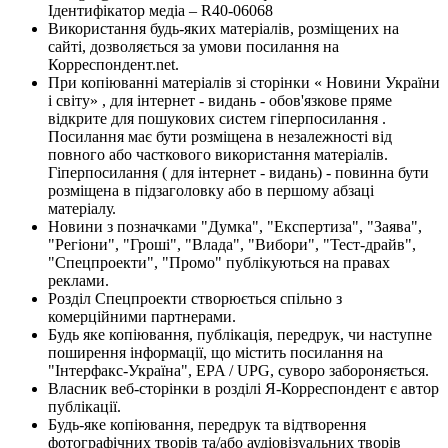
Ідентифікатор медіа – R40-06068
Використання будь-яких матеріалів, розміщених на
сайті, дозволяється за умови посилання на
Корреспондент.net.
При копіюванні матеріалів зі сторінки « Новини України
і світу» , для інтернет - видань - обов'язкове пряме
відкрите для пошукових систем гіперпосилання .
Посилання має бути розміщена в незалежності від
повного або часткового використання матеріалів.
Гіперпосилання ( для інтернет - видань) - повинна бути
розміщена в підзаголовку або в першому абзаці
матеріалу.
Новини з позначками "Думка", "Експертиза", "Заява",
"Регіони", "Гроші", "Влада", "Вибори", "Тест-драйв",
"Спецпроекти", "Промо" публікуються на правах
реклами.
Розділ Спецпроекти створюється спільно з
комерційними партнерами.
Будь яке копіювання, публікація, передрук, чи наступне
поширення інформації, що містить посилання на
"Інтерфакс-Україна", EPA / UPG, суворо забороняється.
Власник веб-сторінки в розділі Я-Корреспондент є автор
публікації.
Будь-яке копіювання, передрук та відтворення
фотографічних творів та/або аудіовізуальних творів