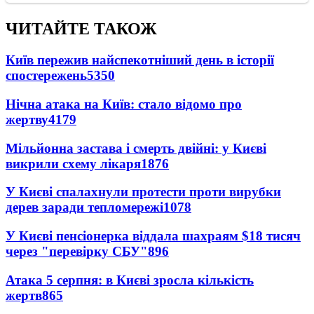
ЧИТАЙТЕ ТАКОЖ
Київ пережив найспекотніший день в історії
спостережень
5350
Нічна атака на Київ: стало відомо про
жертву
4179
Мільйонна застава і смерть двійні: у Києві
викрили схему лікаря
1876
У Києві спалахнули протести проти вирубки
дерев заради тепломережі
1078
У Києві пенсіонерка віддала шахраям $18 тисяч
через "перевірку СБУ"
896
Атака 5 серпня: в Києві зросла кількість
жертв
865