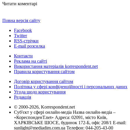
Читати коментарі
Повна версія сайту
Facebook
Twitter
RSS-стрічки
E-mail розсилка
Контакти
Реклама на сайті
Використання матеріалів korrespondent.net
Правила користування сайтом
Договір користування сайтом
Політика у сфері конфіденційності і персональних даних
Угода щодо користування
Редакція
© 2000-2026, Korrespondent.net
Суб'єкт у сфері онлайн-медіа Назва онлайн-медіа –
«КореспонденТ.net» Адреса: 02091, місто Київ,
ХАРКІВСЬКЕ ШОСЕ, будинок 172-Б, офіс 208/1 E-mail:
sunlight@mediadim.com.ua
Телефон: 044-205-43-00