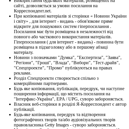
Використання будь-яких матеріалів, розміщених на
сайті, дозволяється за умови посилання на
Корреспондент.net.
При копіюванні матеріалів зі сторінки « Новини України
і світу» , для інтернет - видань - обов'язкове пряме
відкрите для пошукових систем гіперпосилання .
Посилання має бути розміщена в незалежності від
повного або часткового використання матеріалів.
Гіперпосилання ( для інтернет - видань) - повинна бути
розміщена в підзаголовку або в першому абзаці
матеріалу.
Новини з позначками "Думка", "Експертиза", "Заява",
"Регіони", "Гроші", "Влада", "Вибори", "Тест-драйв",
"Спецпроекти", "Промо" публікуються на правах
реклами.
Розділ Спецпроекти створюється спільно з
комерційними партнерами.
Будь яке копіювання, публікація, передрук, чи наступне
поширення інформації, що містить посилання на
"Інтерфакс-Україна", EPA / UPG, суворо забороняється.
Власник веб-сторінки в розділі Я-Корреспондент є автор
публікації.
Будь-яке копіювання, передрук та відтворення
фотографічних творів та/або аудіовізуальних творів
правовласника Getty Images - суворо забороняється.