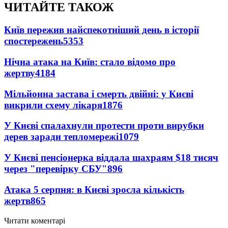
ЧИТАЙТЕ ТАКОЖ
Київ пережив найспекотніший день в історії
спостережень
5353
Нічна атака на Київ: стало відомо про
жертву
4184
Мільйонна застава і смерть двійні: у Києві
викрили схему лікаря
1876
У Києві спалахнули протести проти вирубки
дерев заради тепломережі
1079
У Києві пенсіонерка віддала шахраям $18 тисяч
через "перевірку СБУ"
896
Атака 5 серпня: в Києві зросла кількість
жертв
865
Читати коментарі