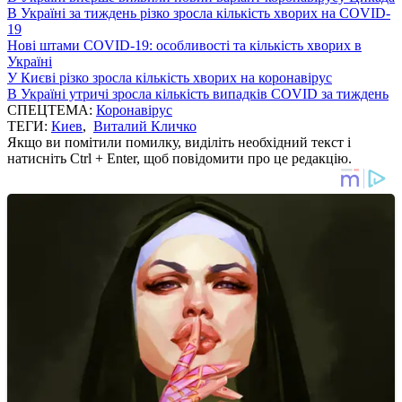
В Україні за тиждень різко зросла кількість хворих на COVID-
19
Нові штами COVID-19: особливості та кількість хворих в
Україні
У Києві різко зросла кількість хворих на коронавірус
В Україні утричі зросла кількість випадків COVID за тиждень
СПЕЦТЕМА:
Коронавірус
ТЕГИ:
Киев
,
Виталий Кличко
Якщо ви помітили помилку, виділіть необхідний текст і
натисніть Ctrl + Enter, щоб повідомити про це редакцію.