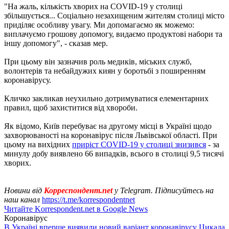
"На жаль, кількість хворих на COVID-19 у столиці
збільшується... Соціально незахищеним жителям столиці місто
приділяє особливу увагу. Ми допомагаємо як можемо:
виплачуємо грошову допомогу, видаємо продуктові набори та
іншу допомогу", - сказав мер.
При цьому він зазначив роль медиків, міських служб,
волонтерів та небайдужих киян у боротьбі з поширенням
коронавірусу.
Кличко закликав неухильно дотримуватися елементарних
правил, щоб захиститися від хвороби.
Як відомо, Київ перебуває на другому місці в Україні щодо
захворюваності на коронавірус після Львівської області. При
цьому на вихідних
приріст COVID-19 у столиці знизився
- за
минулу добу виявлено 66 випадків, всього в столиці 9,5 тисячі
хворих.
Новини від
Корреспондент.net
у Telegram. Підписуйтесь на
наш канал
https://t.me/korrespondentnet
Читайте Korrespondent.net в Google News
Коронавірус
В Україні вперше виявили новий варіант коронавірусу Цикада