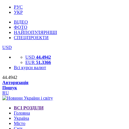
РУС
УКР
ВІДЕО
ФОТО
НАЙПОПУЛЯРНІШІ
СПЕЦПРОЕКТИ
USD
USD
44.4942
EUR
51.3366
Всі курси валют
44.4942
Авторизація
Пошук
RU
ВСІ РОЗДІЛИ
Головна
Україна
Місто
Світ