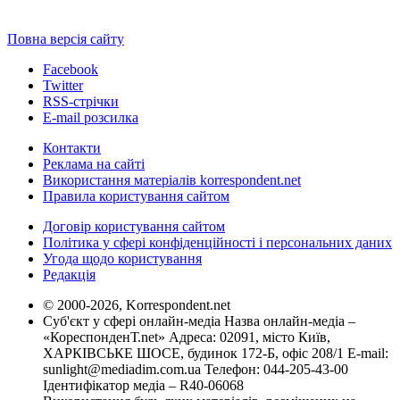
Повна версія сайту
Facebook
Twitter
RSS-стрічки
E-mail розсилка
Контакти
Реклама на сайті
Використання матеріалів korrespondent.net
Правила користування сайтом
Договір користування сайтом
Політика у сфері конфіденційності і персональних даних
Угода щодо користування
Редакція
© 2000-2026, Korrespondent.net
Суб'єкт у сфері онлайн-медіа Назва онлайн-медіа –
«КореспонденТ.net» Адреса: 02091, місто Київ,
ХАРКІВСЬКЕ ШОСЕ, будинок 172-Б, офіс 208/1 E-mail:
sunlight@mediadim.com.ua
Телефон: 044-205-43-00
Ідентифікатор медіа – R40-06068