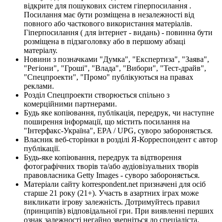
відкрите для пошукових систем гіперпосилання .
Посилання має бути розміщена в незалежності від
повного або часткового використання матеріалів.
Гіперпосилання ( для інтернет - видань) - повинна бути
розміщена в підзаголовку або в першому абзаці
матеріалу.
Новини з позначками "Думка", "Експертиза", "Заява",
"Регіони", "Гроші", "Влада", "Вибори", "Тест-драйв",
"Спецпроекти", "Промо" публікуються на правах
реклами.
Розділ Спецпроекти створюється спільно з
комерційними партнерами.
Будь яке копіювання, публікація, передрук, чи наступне
поширення інформації, що містить посилання на
"Інтерфакс-Україна", EPA / UPG, суворо забороняється.
Власник веб-сторінки в розділі Я-Корреспондент є автор
публікації.
Будь-яке копіювання, передрук та відтворення
фотографічних творів та/або аудіовізуальних творів
правовласника Getty Images - суворо забороняється.
Матеріали сайту korrespondent.net призначені для осіб
старше 21 року (21+). Участь в азартних іграх може
викликати ігрову залежність. Дотримуйтесь правил
(принципів) відповідальної гри. При виявленні перших
ознак залежності негайно зверніться до спеціаліста.