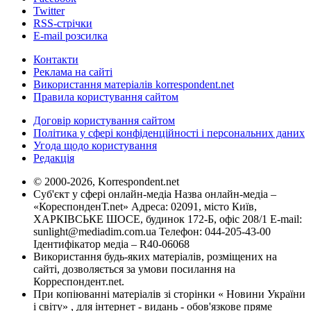
Twitter
RSS-стрічки
E-mail розсилка
Контакти
Реклама на сайті
Використання матеріалів korrespondent.net
Правила користування сайтом
Договір користування сайтом
Політика у сфері конфіденційності і персональних даних
Угода щодо користування
Редакція
© 2000-2026, Korrespondent.net
Суб'єкт у сфері онлайн-медіа Назва онлайн-медіа –
«КореспонденТ.net» Адреса: 02091, місто Київ,
ХАРКІВСЬКЕ ШОСЕ, будинок 172-Б, офіс 208/1 E-mail:
sunlight@mediadim.com.ua
Телефон: 044-205-43-00
Ідентифікатор медіа – R40-06068
Використання будь-яких матеріалів, розміщених на
сайті, дозволяється за умови посилання на
Корреспондент.net.
При копіюванні матеріалів зі сторінки « Новини України
і світу» , для інтернет - видань - обов'язкове пряме