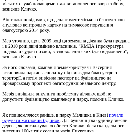
міських служб почав демонтаж встановленого вчора забору,
зазначив Кличко.
Він також повідомив, що департамент міського благоустрою
анулював контрольну картку на тимчасове порушення
благоустрою 2014 року.
Мер уточнив, що в 2009 році ця земельна ділянка була продана
і в 2010 році двічі змінено власників. "КМДА і прокуратура
подавали судові позови, в задоволенні яких було відмовлено",
зазначив Кличко.
За його словами, компанія-землекористувач 10 серпня
встановила паркан - спочатку під виглядом благоустрою
території, а потім вивісила паспорт на будівництво на
Броварському проспекті багатофункціонального центру.
Мерія вирішила викупити проблемну ділянку, щоб не
допустити будівництво комплексу в парку, пояснив Кличко.
Як повідомлялося раніше, в парку Малишка в Києві
почали
будувати житловий будинок
. Для будівництва будинку знесли
дерева, які висаджував особисто Кличко після скандального
знесення 100-літніх сосен за часів Януковича.