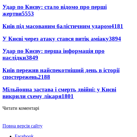
Удар по Києву: стало відомо про перші
жертви
5553
Київ під масованим балістичним ударом
4181
У Києві через атаку стався витік аміаку
3894
Удар по Києву: перша інформація про
наслідки
3849
Київ пережив найспекотніший день в історії
спостережень
2188
Мільйонна застава і смерть двійні: у Києві
викрили схему лікаря
1801
Читати коментарі
Повна версія сайту
Facebook