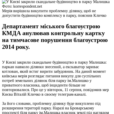
Фото: korrespondent.net
Мерія вирішила викупити проблемну ділянку, щоб не
допустити будівництво комплексу в парку, пояснив Кличко
Департамент міського благоустрою
КМДА анулював контрольну картку
на тимчасове порушення благоустрою
2014 року.
У Києві закрили скандальне будівництво в парку Малишка:
паркан навколо ділянки знесений, а екскаватор зариває
котлован, який встиг вирити забудовник. На даний момент
київська мерія розглядає питання викупу для суспільних
потреб земельних ділянок біля парку ім.Малишко у
приватного власника, щоб інциденти більше не
повторювалися. Про це у вівторок, 11 серпня, повідомив мер
Києва Віталій Кличко в своєму телеграм-каналі.
За його словами, проблемну ділянку буде викуплено під
розширення території парку. Наразі на Броварському
проспекті біля парку ім.Малишка власник землі під наглядом