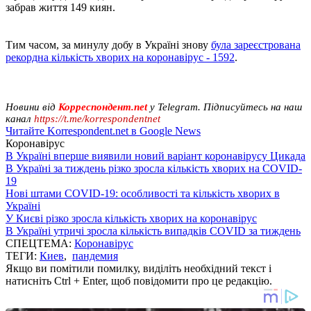
забрав життя 149 киян.
Тим часом, за минулу добу в Україні знову
була зареєстрована
рекордна кількість хворих на коронавірус - 1592
.
Новини від
Корреспондент.net
у Telegram. Підписуйтесь на наш
канал
https://t.me/korrespondentnet
Читайте Korrespondent.net в Google News
Коронавірус
В Україні вперше виявили новий варіант коронавірусу Цикада
В Україні за тиждень різко зросла кількість хворих на COVID-
19
Нові штами COVID-19: особливості та кількість хворих в
Україні
У Києві різко зросла кількість хворих на коронавірус
В Україні утричі зросла кількість випадків COVID за тиждень
СПЕЦТЕМА:
Коронавірус
ТЕГИ:
Киев
,
пандемия
Якщо ви помітили помилку, виділіть необхідний текст і
натисніть Ctrl + Enter, щоб повідомити про це редакцію.