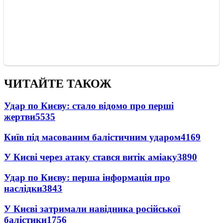
ЧИТАЙТЕ ТАКОЖ
Удар по Києву: стало відомо про перші
жертви
5535
Київ під масованим балістичним ударом
4169
У Києві через атаку стався витік аміаку
3890
Удар по Києву: перша інформація про
наслідки
3843
У Києві затримали навідника російської
балістики
1756