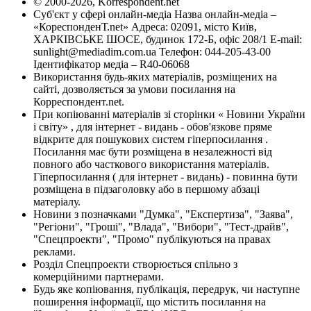
© 2000-2026, Korrespondent.net
Суб'єкт у сфері онлайн-медіа Назва онлайн-медіа –
«КореспонденТ.net» Адреса: 02091, місто Київ,
ХАРКІВСЬКЕ ШОСЕ, будинок 172-Б, офіс 208/1 E-mail:
sunlight@mediadim.com.ua
Телефон: 044-205-43-00
Ідентифікатор медіа – R40-06068
Використання будь-яких матеріалів, розміщених на
сайті, дозволяється за умови посилання на
Корреспондент.net.
При копіюванні матеріалів зі сторінки « Новини України
і світу» , для інтернет - видань - обов'язкове пряме
відкрите для пошукових систем гіперпосилання .
Посилання має бути розміщена в незалежності від
повного або часткового використання матеріалів.
Гіперпосилання ( для інтернет - видань) - повинна бути
розміщена в підзаголовку або в першому абзаці
матеріалу.
Новини з позначками "Думка", "Експертиза", "Заява",
"Регіони", "Гроші", "Влада", "Вибори", "Тест-драйв",
"Спецпроекти", "Промо" публікуються на правах
реклами.
Розділ Спецпроекти створюється спільно з
комерційними партнерами.
Будь яке копіювання, публікація, передрук, чи наступне
поширення інформації, що містить посилання на