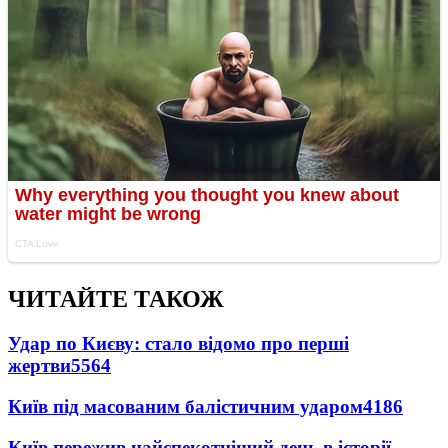
ЧИТАЙТЕ ТАКОЖ
Удар по Києву: стало відомо про перші
жертви
5564
Київ під масованим балістичним ударом
4186
Київ пережив найспекотніший день в історії