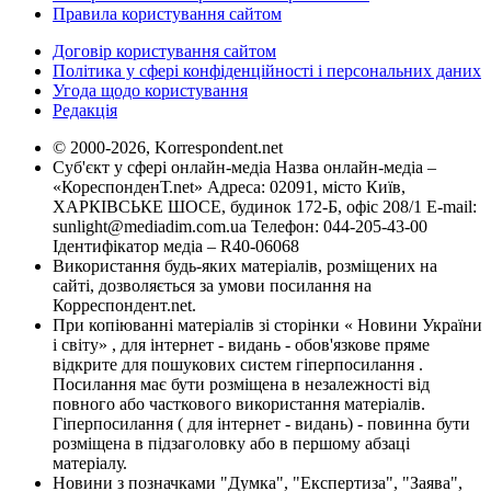
Правила користування сайтом
Договір користування сайтом
Політика у сфері конфіденційності і персональних даних
Угода щодо користування
Редакція
© 2000-2026, Korrespondent.net
Суб'єкт у сфері онлайн-медіа Назва онлайн-медіа –
«КореспонденТ.net» Адреса: 02091, місто Київ,
ХАРКІВСЬКЕ ШОСЕ, будинок 172-Б, офіс 208/1 E-mail:
sunlight@mediadim.com.ua
Телефон: 044-205-43-00
Ідентифікатор медіа – R40-06068
Використання будь-яких матеріалів, розміщених на
сайті, дозволяється за умови посилання на
Корреспондент.net.
При копіюванні матеріалів зі сторінки « Новини України
і світу» , для інтернет - видань - обов'язкове пряме
відкрите для пошукових систем гіперпосилання .
Посилання має бути розміщена в незалежності від
повного або часткового використання матеріалів.
Гіперпосилання ( для інтернет - видань) - повинна бути
розміщена в підзаголовку або в першому абзаці
матеріалу.
Новини з позначками "Думка", "Експертиза", "Заява",