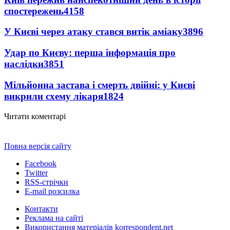
спостережень
4158
У Києві через атаку стався витік аміаку
3896
Удар по Києву: перша інформація про
наслідки
3851
Мільйонна застава і смерть двійні: у Києві
викрили схему лікаря
1824
Читати коментарі
Повна версія сайту
Facebook
Twitter
RSS-стрічки
E-mail розсилка
Контакти
Реклама на сайті
Використання матеріалів korrespondent.net