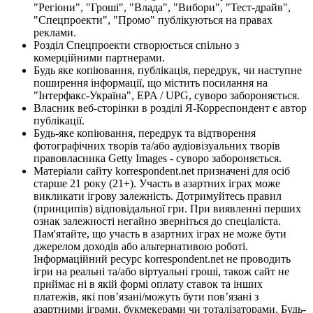
"Регіони", "Гроші", "Влада", "Вибори", "Тест-драйв",
"Спецпроекти", "Промо" публікуються на правах
реклами.
Розділ Спецпроекти створюється спільно з
комерційними партнерами.
Будь яке копіювання, публікація, передрук, чи наступне
поширення інформації, що містить посилання на
"Інтерфакс-Україна", EPA / UPG, суворо забороняється.
Власник веб-сторінки в розділі Я-Корреспондент є автор
публікації.
Будь-яке копіювання, передрук та відтворення
фотографічних творів та/або аудіовізуальних творів
правовласника Getty Images - суворо забороняється.
Матеріали сайту korrespondent.net призначені для осіб
старше 21 року (21+). Участь в азартних іграх може
викликати ігрову залежність. Дотримуйтесь правил
(принципів) відповідальної гри. При виявленні перших
ознак залежності негайно зверніться до спеціаліста.
Пам'ятайте, що участь в азартних іграх не може бути
джерелом доходів або альтернативою роботі.
Інформаційний ресурс korrespondent.net не проводить
ігри на реальні та/або віртуальні гроші, також сайт не
приймає ні в якій формі оплату ставок та інших
платежів, які пов’язані/можуть бути пов’язані з
азартними іграми, букмекерами чи тоталізаторами. Будь-