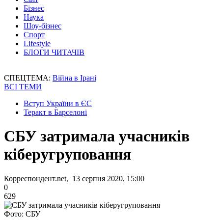
Бізнес
Наука
Шоу-бізнес
Спорт
Lifestyle
БЛОГИ ЧИТАЧІВ
СПЕЦТЕМА:
Війна в Ірані
ВСІ ТЕМИ
Вступ України в ЄС
Теракт в Барселоні
СБУ затримала учасників
кіберугруповання
Корреспондент.net, 13 серпня 2020, 15:00
0
629
Фото: СБУ