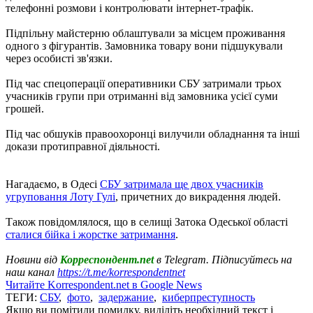
телефонні розмови і контролювати інтернет-трафік.
Підпільну майстерню облаштували за місцем проживання
одного з фігурантів. Замовника товару вони підшукували
через особисті зв'язки.
Під час спецоперації оперативники СБУ затримали трьох
учасників групи при отриманні від замовника усієї суми
грошей.
Під час обшуків правоохоронці вилучили обладнання та інші
докази протиправної діяльності.
Нагадаємо, в Одесі
СБУ затримала ще двох учасників
угруповання Лоту Гулі
, причетних до викрадення людей.
Також повідомлялося, що в селищі Затока Одеської області
сталися бійка і жорстке затримання
.
Новини від
Корреспондент.net
в Telegram. Підписуйтесь на
наш канал
https://t.me/korrespondentnet
Читайте Korrespondent.net в Google News
ТЕГИ:
СБУ
,
фото
,
задержание
,
киберпреступность
Якщо ви помітили помилку, виділіть необхідний текст і