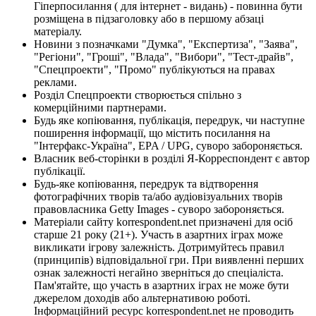
Гіперпосилання ( для інтернет - видань) - повинна бути
розміщена в підзаголовку або в першому абзаці
матеріалу.
Новини з позначками "Думка", "Експертиза", "Заява",
"Регіони", "Гроші", "Влада", "Вибори", "Тест-драйв",
"Спецпроекти", "Промо" публікуються на правах
реклами.
Розділ Спецпроекти створюється спільно з
комерційними партнерами.
Будь яке копіювання, публікація, передрук, чи наступне
поширення інформації, що містить посилання на
"Інтерфакс-Україна", EPA / UPG, суворо забороняється.
Власник веб-сторінки в розділі Я-Корреспондент є автор
публікації.
Будь-яке копіювання, передрук та відтворення
фотографічних творів та/або аудіовізуальних творів
правовласника Getty Images - суворо забороняється.
Матеріали сайту korrespondent.net призначені для осіб
старше 21 року (21+). Участь в азартних іграх може
викликати ігрову залежність. Дотримуйтесь правил
(принципів) відповідальної гри. При виявленні перших
ознак залежності негайно зверніться до спеціаліста.
Пам'ятайте, що участь в азартних іграх не може бути
джерелом доходів або альтернативою роботі.
Інформаційний ресурс korrespondent.net не проводить