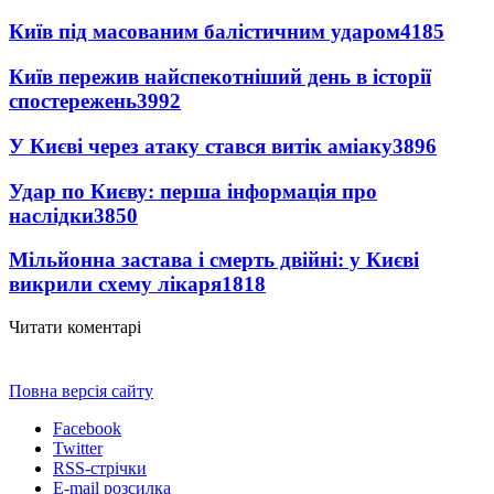
Київ під масованим балістичним ударом
4185
Київ пережив найспекотніший день в історії
спостережень
3992
У Києві через атаку стався витік аміаку
3896
Удар по Києву: перша інформація про
наслідки
3850
Мільйонна застава і смерть двійні: у Києві
викрили схему лікаря
1818
Читати коментарі
Повна версія сайту
Facebook
Twitter
RSS-стрічки
E-mail розсилка