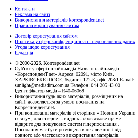
Контакти
Реклама на сайті
Використання матеріалів korrespondent.net
Правила користування сайтом
Договір користування сайтом
Політика у сфері конфіденційності і персональних даних
Угода щодо користування
Редакція
© 2000-2026, Korrespondent.net
Суб'єкт у сфері онлайн-медіа Назва онлайн-медіа –
«КореспонденТ.net» Адреса: 02091, місто Київ,
ХАРКІВСЬКЕ ШОСЕ, будинок 172-Б, офіс 208/1 E-mail:
sunlight@mediadim.com.ua
Телефон: 044-205-43-00
Ідентифікатор медіа – R40-06068
Використання будь-яких матеріалів, розміщених на
сайті, дозволяється за умови посилання на
Корреспондент.net.
При копіюванні матеріалів зі сторінки « Новини України
і світу» , для інтернет - видань - обов'язкове пряме
відкрите для пошукових систем гіперпосилання .
Посилання має бути розміщена в незалежності від
повного або часткового використання матеріалів.