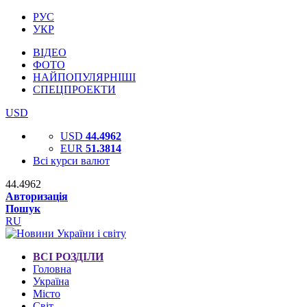
РУС
УКР
ВІДЕО
ФОТО
НАЙПОПУЛЯРНІШІ
СПЕЦПРОЕКТИ
USD
USD
44.4962
EUR
51.3814
Всі курси валют
44.4962
Авторизація
Пошук
RU
ВСІ РОЗДІЛИ
Головна
Україна
Місто
Світ