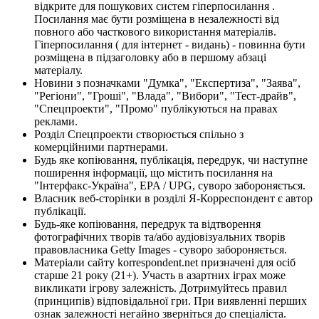
відкрите для пошукових систем гіперпосилання .
Посилання має бути розміщена в незалежності від
повного або часткового використання матеріалів.
Гіперпосилання ( для інтернет - видань) - повинна бути
розміщена в підзаголовку або в першому абзаці
матеріалу.
Новини з позначками "Думка", "Експертиза", "Заява",
"Регіони", "Гроші", "Влада", "Вибори", "Тест-драйв",
"Спецпроекти", "Промо" публікуються на правах
реклами.
Розділ Спецпроекти створюється спільно з
комерційними партнерами.
Будь яке копіювання, публікація, передрук, чи наступне
поширення інформації, що містить посилання на
"Інтерфакс-Україна", EPA / UPG, суворо забороняється.
Власник веб-сторінки в розділі Я-Корреспондент є автор
публікації.
Будь-яке копіювання, передрук та відтворення
фотографічних творів та/або аудіовізуальних творів
правовласника Getty Images - суворо забороняється.
Матеріали сайту korrespondent.net призначені для осіб
старше 21 року (21+). Участь в азартних іграх може
викликати ігрову залежність. Дотримуйтесь правил
(принципів) відповідальної гри. При виявленні перших
ознак залежності негайно зверніться до спеціаліста.