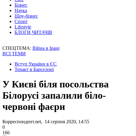
Бізнес
Наука
Шоу-бізнес
Спорт
Lifestyle
БЛОГИ ЧИТАЧІВ
СПЕЦТЕМА:
Війна в Ірані
ВСІ ТЕМИ
Вступ України в ЄС
Теракт в Барселоні
У Києві біля посольства
Білорусі запалили біло-
червоні фаєри
Корреспондент.net, 14 серпня 2020, 14:55
0
166