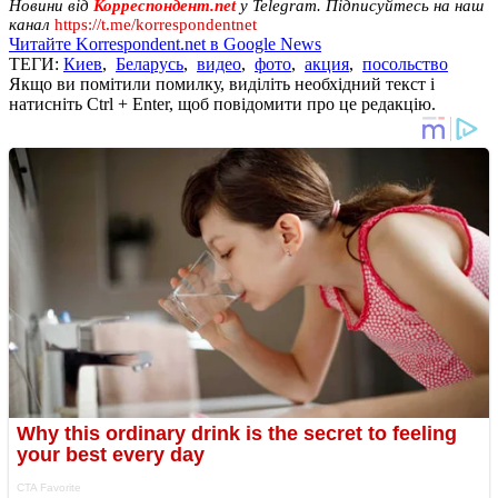
Новини від
Корреспондент.net
у Telegram. Підписуйтесь на наш
канал
https://t.me/korrespondentnet
Читайте Korrespondent.net в Google News
ТЕГИ:
Киев
,
Беларусь
,
видео
,
фото
,
акция
,
посольство
Якщо ви помітили помилку, виділіть необхідний текст і
натисніть Ctrl + Enter, щоб повідомити про це редакцію.