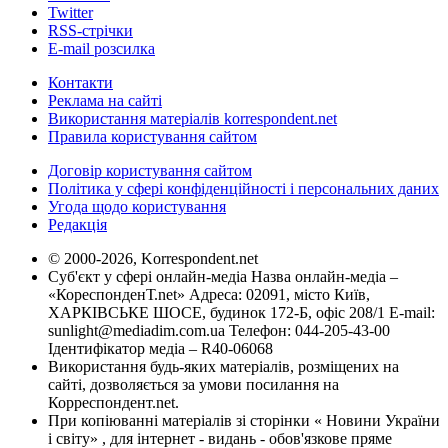
Twitter
RSS-стрічки
E-mail розсилка
Контакти
Реклама на сайті
Використання матеріалів korrespondent.net
Правила користування сайтом
Договір користування сайтом
Політика у сфері конфіденційності і персональних даних
Угода щодо користування
Редакція
© 2000-2026, Korrespondent.net
Суб'єкт у сфері онлайн-медіа Назва онлайн-медіа –
«КореспонденТ.net» Адреса: 02091, місто Київ,
ХАРКІВСЬКЕ ШОСЕ, будинок 172-Б, офіс 208/1 E-mail:
sunlight@mediadim.com.ua
Телефон: 044-205-43-00
Ідентифікатор медіа – R40-06068
Використання будь-яких матеріалів, розміщених на
сайті, дозволяється за умови посилання на
Корреспондент.net.
При копіюванні матеріалів зі сторінки « Новини України
і світу» , для інтернет - видань - обов'язкове пряме