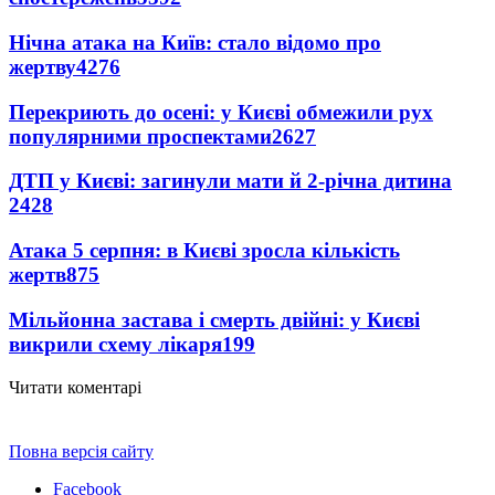
Нічна атака на Київ: стало відомо про
жертву
4276
Перекриють до осені: у Києві обмежили рух
популярними проспектами
2627
ДТП у Києві: загинули мати й 2-річна дитина
2428
Атака 5 серпня: в Києві зросла кількість
жертв
875
Мільйонна застава і смерть двійні: у Києві
викрили схему лікаря
199
Читати коментарі
Повна версія сайту
Facebook