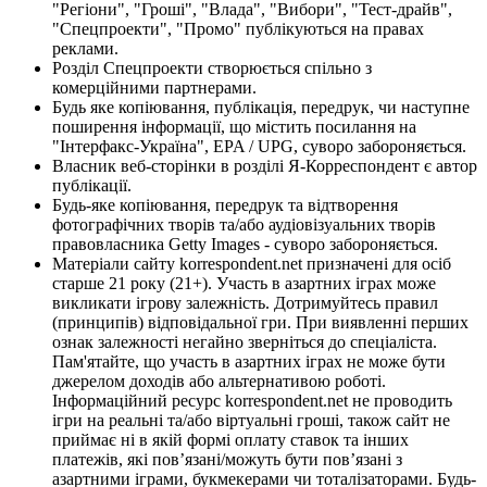
"Регіони", "Гроші", "Влада", "Вибори", "Тест-драйв",
"Спецпроекти", "Промо" публікуються на правах
реклами.
Розділ Спецпроекти створюється спільно з
комерційними партнерами.
Будь яке копіювання, публікація, передрук, чи наступне
поширення інформації, що містить посилання на
"Інтерфакс-Україна", EPA / UPG, суворо забороняється.
Власник веб-сторінки в розділі Я-Корреспондент є автор
публікації.
Будь-яке копіювання, передрук та відтворення
фотографічних творів та/або аудіовізуальних творів
правовласника Getty Images - суворо забороняється.
Матеріали сайту korrespondent.net призначені для осіб
старше 21 року (21+). Участь в азартних іграх може
викликати ігрову залежність. Дотримуйтесь правил
(принципів) відповідальної гри. При виявленні перших
ознак залежності негайно зверніться до спеціаліста.
Пам'ятайте, що участь в азартних іграх не може бути
джерелом доходів або альтернативою роботі.
Інформаційний ресурс korrespondent.net не проводить
ігри на реальні та/або віртуальні гроші, також сайт не
приймає ні в якій формі оплату ставок та інших
платежів, які пов’язані/можуть бути пов’язані з
азартними іграми, букмекерами чи тоталізаторами. Будь-