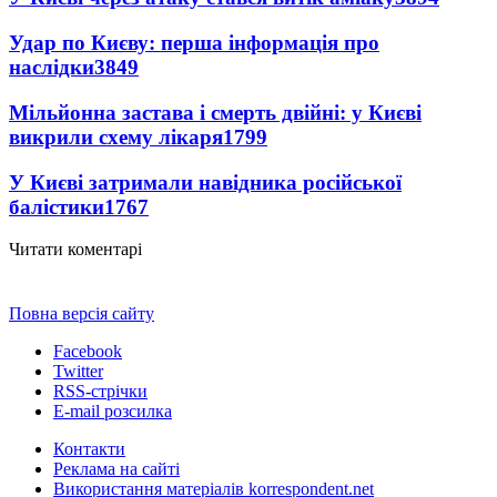
Удар по Києву: перша інформація про
наслідки
3849
Мільйонна застава і смерть двійні: у Києві
викрили схему лікаря
1799
У Києві затримали навідника російської
балістики
1767
Читати коментарі
Повна версія сайту
Facebook
Twitter
RSS-стрічки
E-mail розсилка
Контакти
Реклама на сайті
Використання матеріалів korrespondent.net