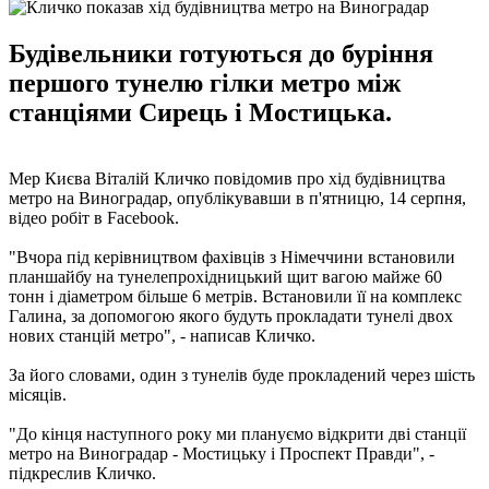
Будівельники готуються до буріння
першого тунелю гілки метро між
станціями Сирець і Мостицька.
Мер Києва Віталій Кличко повідомив про хід будівництва
метро на Виноградар, опублікувавши в п'ятницю, 14 серпня,
відео робіт в Facebook.
"Вчора під керівництвом фахівців з Німеччини встановили
планшайбу на тунелепрохідницький щит вагою майже 60
тонн і діаметром більше 6 метрів. Встановили її на комплекс
Галина, за допомогою якого будуть прокладати тунелі двох
нових станцій метро", - написав Кличко.
За його словами, один з тунелів буде прокладений через шість
місяців.
"До кінця наступного року ми плануємо відкрити дві станції
метро на Виноградар - Мостицьку і Проспект Правди", -
підкреслив Кличко.