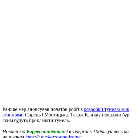
Раніше мер анонсував початок робіт з
розробки тунелю між
станціями
Сирець і Мостицька. Також Кличку показали бур,
яким будуть прокладати тунель.
Новини від
Корреспондент.net
в Telegram. Підписуйтесь на
наш канал
https://t.me/korrespondentnet