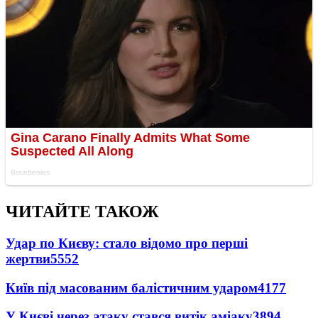
ЧИТАЙТЕ ТАКОЖ
Удар по Києву: стало відомо про перші
жертви
5552
Київ під масованим балістичним ударом
4177
У Києві через атаку стався витік аміаку
3894