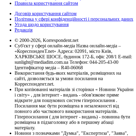
Правила користування сайтом
Договір користування сайтом
Політика у сфері конфіденційності і персональних даних
Угода щодо користування
Редакція
© 2000-2026, Korrespondent.net
Суб'єкт у сфері онлайн-медіа Назва онлайн-медіа –
«КореспонденТ.net» Адреса: 02091, місто Київ,
ХАРКІВСЬКЕ ШОСЕ, будинок 172-Б, офіс 208/1 E-mail:
sunlight@mediadim.com.ua
Телефон: 044-205-43-00
Ідентифікатор медіа – R40-06068
Використання будь-яких матеріалів, розміщених на
сайті, дозволяється за умови посилання на
Корреспондент.net.
При копіюванні матеріалів зі сторінки « Новини України
і світу» , для інтернет - видань - обов'язкове пряме
відкрите для пошукових систем гіперпосилання .
Посилання має бути розміщена в незалежності від
повного або часткового використання матеріалів.
Гіперпосилання ( для інтернет - видань) - повинна бути
розміщена в підзаголовку або в першому абзаці
матеріалу.
Новини з позначками "Думка", "Експертиза", "Заява",