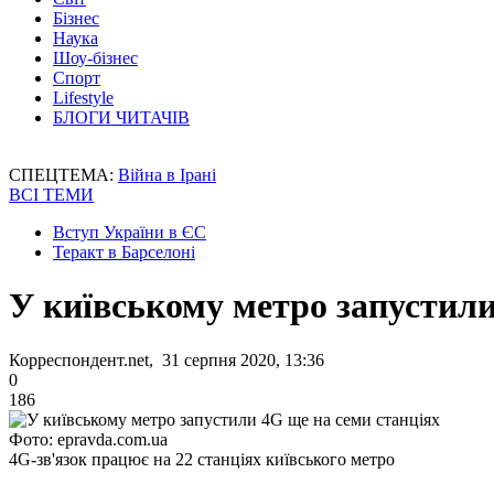
Бізнес
Наука
Шоу-бізнес
Спорт
Lifestyle
БЛОГИ ЧИТАЧІВ
СПЕЦТЕМА:
Війна в Ірані
ВСІ ТЕМИ
Вступ України в ЄС
Теракт в Барселоні
У київському метро запустили
Корреспондент.net, 31 серпня 2020, 13:36
0
186
Фото: epravda.com.ua
4G-зв'язок працює на 22 станціях київського метро