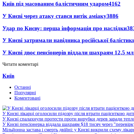
Київ під масованим балістичним ударом
4162
У Києві через атаку стався витік аміаку
3886
Удар по Києву: перша інформація про наслідки
38
У Києві затримали навідника російської балістик
У Києві двоє пенсіонерів віддали шахраям 12,5 м
Читати коментарі
Київ
Останні
Популярні
Коментовані
У Києві лікарці оголосили підозру після втрати пацієнткою ди
У Києві спалахнули протести проти вирубки дерев заради тепл
У Києві пенсіонерка віддала шахраям $18 тисяч через "перевір
Мільйонна застава і смерть двійні: у Києві викрили схему лікар