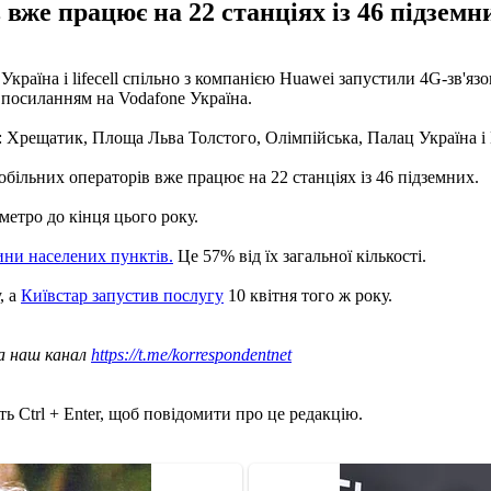
вже працює на 22 станціях із 46 підземн
Україна і lifecell спільно з компанією Huawei запустили 4G-зв'яз
 посиланням на Vodafone Україна.
ях: Хрещатик, Площа Льва Толстого, Олімпійська, Палац Україна і
обільних операторів вже працює на 22 станціях із 46 підземних.
етро до кінця цього року.
ини населених пунктів.
Це 57% від їх загальної кількості.
, а
Київстар запустив послугу
10 квітня того ж року.
а наш канал
https://t.me/korrespondentnet
ь Ctrl + Enter, щоб повідомити про це редакцію.