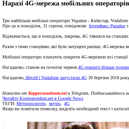
Наразі 4G-мережа мобільних операторів 
Три найбільші мобільні оператори України - Київстар, Vodafone 
Про це в понеділок, 31 серпня, повідомляє
Інтерфакс-Україна
з
Відзначається, що в понеділок, зокрема, 4G з'явився на станці
Разом з тими станціями, які були запущені раніше, 4G-мережа м
Мобільні оператори планують покрити 4G-мережею всі станції м
Нагадаємо, станом на початок червня
4G покриті більше полов
Нагадаємо,
lifecell і Vodafone запустили 4G
30 березня 2018 року
Новости от
Корреспондент.net
в Telegram. Подписывайтесь н
Читайте Korrespondent.net в Google News
ТЕГИ:
Метрополитен
,
метро
,
4G
Якщо ви помітили помилку, виділіть необхідний текст і натисніт