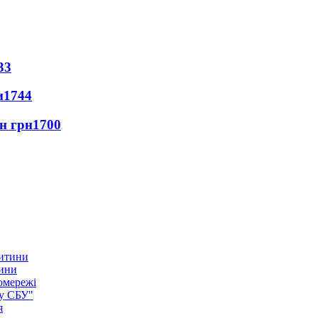
33
и
1744
лн грн
1700
тини
омережі
ку СБУ"
я