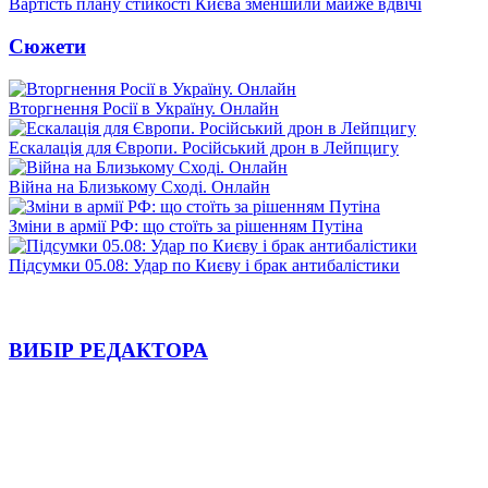
Вартість плану стійкості Києва зменшили майже вдвічі
Сюжети
Вторгнення Росії в Україну. Онлайн
Ескалація для Європи. Російський дрон в Лейпцигу
Війна на Близькому Сході. Онлайн
Зміни в армії РФ: що стоїть за рішенням Путіна
Підсумки 05.08: Удар по Києву і брак антибалістики
ВИБІР РЕДАКТОРА