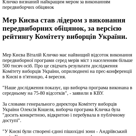
Кличко визнаний найкращим мером за виконанням
передвиборчих обіцянок
Мер Києва став лідером з виконання
передвиборних обіцянок, за версією
рейтингу Комітету виборців України.
Мер Києва Віталій Кличко має найвищий відсоток виконання
передвиборної програми серед мерів міст з населенням більше
500 тисяч осіб. Про це свідчать результати дослідження
Комітету виборців України, оприлюднені на прес-конференції
в Києві в п'ятницю, 4 вересня.
"Наше дослідження показує, що виборча програма виконана в
середньому на 75-80 відсотків", - заявили в КВУ.
За словами генерального директора Комітету виборців
України Олексія Кошеля, виборча програма Кличка була
"досить конкретною, відкритою і перебувала в публічному
доступі".
"У Києві були створені єдині пішохідні зони - Андріївський