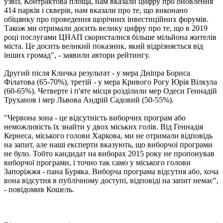
узвіз, Контрактова площа, нам вказали цифру про оновлення
414 парків і скверів, нам вказали про те, що виконано
обіцянку про проведення щорічних інвестиційних форумів.
Також ми отримали досить велику цифру про те, що в 2019
році послугами ЦНАП скористалися більше мільйона жителів
міста. Це досить великий показник, який відрізняється від
інших громад", - заявили автори рейтингу.
Другий після Кличка результат - у мера Дніпра Бориса
Філатова (65-70%), третій - у мера Кривого Рогу Юрія Вілкула
(60-65%). Четверте і п'яте місця розділили мер Одеси Геннадій
Труханов і мер Львова Андрій Садовий (50-55%).
"Червона зона - це відсутність виборчих програм або
неможливість їх знайти у двох міських голів. Від Геннадія
Кернеса, міського голови Харкова, ми не отримали відповідь
на запит, але наші експерти вказують, що виборчої програми
не було. Тобто кандидат на виборах 2015 року не пропонував
виборчої програми, і точно так само у міського голови
Запоріжжя - пана Буряка. Виборча програма відсутня або, хоча
вона відсутня в публічному доступі, відповіді на запит немає",
- повідомив Кошель.