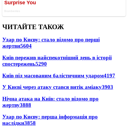
ЧИТАЙТЕ ТАКОЖ
Удар по Києву: стало відомо про перші
жертви
5604
Київ пережив найспекотніший день в історії
спостережень
5290
Київ під масованим балістичним ударом
4197
У Києві через атаку стався витік аміаку
3903
Нічна атака на Київ: стало відомо про
жертву
3888
Удар по Києву: перша інформація про
наслідки
3858