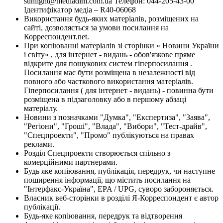
sunlight@mediadim.com.ua
Телефон: 044-205-43-00
Ідентифікатор медіа – R40-06068
Використання будь-яких матеріалів, розміщених на
сайті, дозволяється за умови посилання на
Корреспондент.net.
При копіюванні матеріалів зі сторінки « Новини України
і світу» , для інтернет - видань - обов'язкове пряме
відкрите для пошукових систем гіперпосилання .
Посилання має бути розміщена в незалежності від
повного або часткового використання матеріалів.
Гіперпосилання ( для інтернет - видань) - повинна бути
розміщена в підзаголовку або в першому абзаці
матеріалу.
Новини з позначками "Думка", "Експертиза", "Заява",
"Регіони", "Гроші", "Влада", "Вибори", "Тест-драйв",
"Спецпроекти", "Промо" публікуються на правах
реклами.
Розділ Спецпроекти створюється спільно з
комерційними партнерами.
Будь яке копіювання, публікація, передрук, чи наступне
поширення інформації, що містить посилання на
"Інтерфакс-Україна", EPA / UPG, суворо забороняється.
Власник веб-сторінки в розділі Я-Корреспондент є автор
публікації.
Будь-яке копіювання, передрук та відтворення