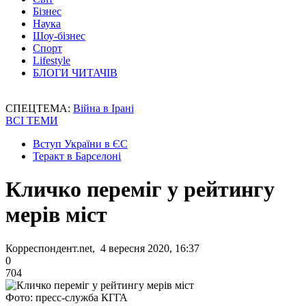
Бізнес
Наука
Шоу-бізнес
Спорт
Lifestyle
БЛОГИ ЧИТАЧІВ
СПЕЦТЕМА:
Війна в Ірані
ВСІ ТЕМИ
Вступ України в ЄС
Теракт в Барселоні
Кличко переміг у рейтингу
мерів міст
Корреспондент.net, 4 вересня 2020, 16:37
0
704
Фото: пресс-служба КГГА