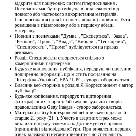
відкрите для пошукових систем гіперпосилання .
Посилання має бути розміщена в незалежності від
повного або часткового використання матеріалів.
Гіперпосилання ( для інтернет - видань) - повинна бути
розміщена в підзаголовку або в першому абзаці
матеріалу.
Новини з позначками "Думка", "Експертиза", "Заява",
"Регіони", "Гроші", "Влада", "Вибори", "Тест-драйв",
"Спецпроекти", "Промо" публікуються на правах
реклами.
Розділ Спецпроекти створюється спільно з
комерційними партнерами.
Будь яке копіювання, публікація, передрук, чи наступне
поширення інформації, що містить посилання на
"Інтерфакс-Україна", EPA / UPG, суворо забороняється.
Власник веб-сторінки в розділі Я-Корреспондент є автор
публікації.
Будь-яке копіювання, передрук та відтворення
фотографічних творів та/або аудіовізуальних творів
правовласника Getty Images - суворо забороняється.
Матеріали сайту korrespondent.net призначені для осіб
старше 21 року (21+). Участь в азартних іграх може
викликати ігрову залежність. Дотримуйтесь правил
(принципів) відповідальної гри. При виявленні перших
ознак залежності негайно зверніться до спеціаліста.