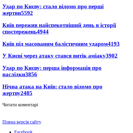
Удар по Києву: стало відомо про перші
жертви
5592
Київ пережив найспекотніший день в історії
спостережень
4944
Київ під масованим балістичним ударом
4193
У Києві через атаку стався витік аміаку
3902
Удар по Києву: перша інформація про
наслідки
3856
Нічна атака на Київ: стало відомо про
жертву
2485
Читати коментарі
Повна версія сайту
Facebook