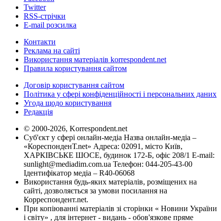
Twitter
RSS-стрічки
E-mail розсилка
Контакти
Реклама на сайті
Використання матеріалів korrespondent.net
Правила користування сайтом
Договір користування сайтом
Політика у сфері конфіденційності і персональних даних
Угода щодо користування
Редакція
© 2000-2026, Korrespondent.net
Суб'єкт у сфері онлайн-медіа Назва онлайн-медіа –
«КореспонденТ.net» Адреса: 02091, місто Київ,
ХАРКІВСЬКЕ ШОСЕ, будинок 172-Б, офіс 208/1 E-mail:
sunlight@mediadim.com.ua
Телефон: 044-205-43-00
Ідентифікатор медіа – R40-06068
Використання будь-яких матеріалів, розміщених на
сайті, дозволяється за умови посилання на
Корреспондент.net.
При копіюванні матеріалів зі сторінки « Новини України
і світу» , для інтернет - видань - обов'язкове пряме