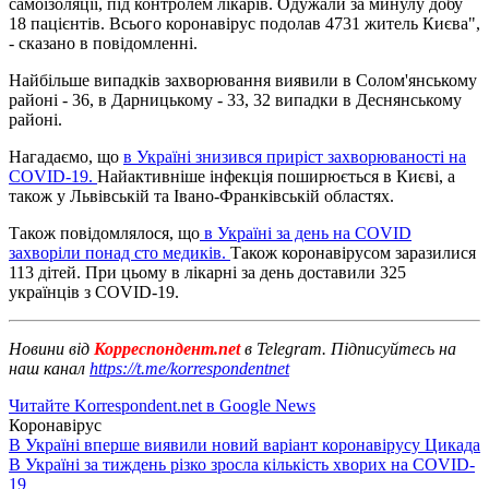
самоізоляції, під контролем лікарів. Одужали за минулу добу
18 пацієнтів. Всього коронавірус подолав 4731 житель Києва",
- сказано в повідомленні.
Найбільше випадків захворювання виявили в Солом'янському
районі - 36, в Дарницькому - 33, 32 випадки в Деснянському
районі.
Нагадаємо, що
в Україні знизився приріст захворюваності на
COVID-19.
Найактивніше інфекція поширюється в Києві, а
також у Львівській та Івано-Франківській областях.
Також повідомлялося, що
в Україні за день на COVID
захворіли понад сто медиків.
Також коронавірусом заразилися
113 дітей. При цьому в лікарні за день доставили 325
українців з COVID-19.
Новини від
Корреспондент.net
в Telegram. Підписуйтесь на
наш канал
https://t.me/korrespondentnet
Читайте Korrespondent.net в Google News
Коронавірус
В Україні вперше виявили новий варіант коронавірусу Цикада
В Україні за тиждень різко зросла кількість хворих на COVID-
19