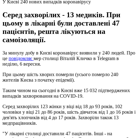
У Києві 240 нових випадків коронавірусу
Серед захворілих - 13 медиків. При
цьому в лікарні були доставлені 47
пацієнтів, решта лікуються на
самоізоляції.
За минулу добу в Києві коронавірус виявили у 240 людей. Про
це
повідомляє
мер столиці Віталій Кличко в Telegram в
неділю, 6 вересня.
При цьому шість хворих померли (усього померло 240
жителів Києва з початку епідемії).
Таким чином на сьогодні в Києві вже 15 032 підтверджених
випадків захворювання на COVID-19.
Серед захворілих 123 жінки у віці від 18 до 93 років, 102
чоловіки у віці 21 до 86 років, шість дівчаток від 1 до 16 років і
дев'ять хлопчиків від 4 до 17 років. Захворіли також 13
медпрацівників.
"У лікарні столиці доставили 47 пацієнтів. Інші - на