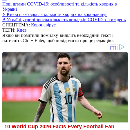
Нові штами COVID-19: особливості та кількість хворих в
Україні
У Києві різко зросла кількість хворих на коронавірус
В Україні утричі зросла кількість випадків COVID за тиждень
СПЕЦТЕМА:
Коронавірус
ТЕГИ:
Киев
Якщо ви помітили помилку, виділіть необхідний текст і
натисніть Ctrl + Enter, щоб повідомити про це редакцію.