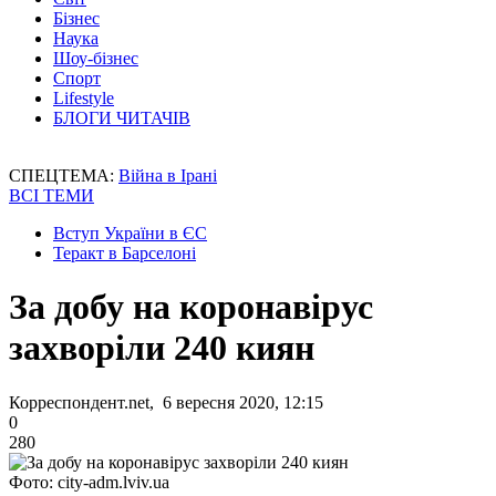
Бізнес
Наука
Шоу-бізнес
Спорт
Lifestyle
БЛОГИ ЧИТАЧІВ
СПЕЦТЕМА:
Війна в Ірані
ВСІ ТЕМИ
Вступ України в ЄС
Теракт в Барселоні
За добу на коронавірус
захворіли 240 киян
Корреспондент.net, 6 вересня 2020, 12:15
0
280
Фото: city-adm.lviv.ua