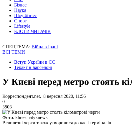
Бізнес
Наука
Шоу-бізнес
Спорт
Lifestyle
БЛОГИ ЧИТАЧІВ
СПЕЦТЕМА:
Війна в Ірані
ВСІ ТЕМИ
Вступ України в ЄС
Теракт в Барселоні
У Києві перед метро стоять кі
Корреспондент.net, 8 вересня 2020, 11:56
0
3503
Фото: khreschatyknews
Величезні черги також утворилися до кас і терміналів