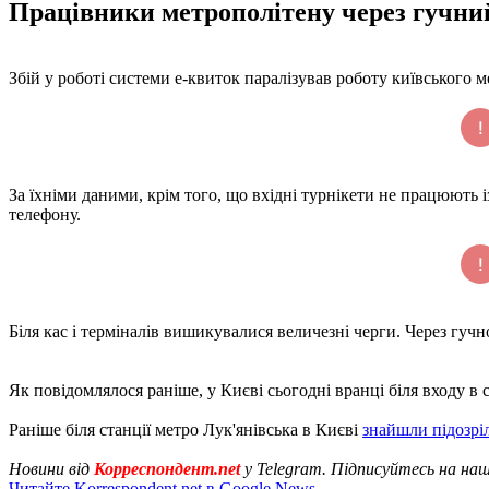
Працівники метрополітену через гучни
Збій у роботі системи е-квиток паралізував роботу київського м
За їхніми даними, крім того, що вхідні турнікети не працюють 
телефону.
Біля кас і терміналів вишикувалися величезні черги. Через г
Як повідомлялося раніше, у Києві сьогодні вранці біля входу в
Раніше біля станції метро Лук'янівська в Києві
знайшли підозрі
Новини від
Корреспондент.net
у Telegram. Підписуйтесь на на
Читайте Korrespondent.net в Google News