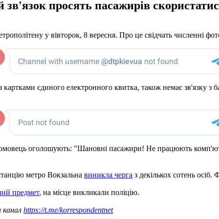
й зв'язок просять пасажирів скористати
етрополітену у вівторок, 8 вересня. Про це свідчать численні фот
із картками єдиного електронного квитка, також немає зв'язку з
учномовець оголошують: "Шановні пасажири! Не працюють комп'ю
 станцію метро Вокзальна
виникла черга
з декількох сотень осіб. 
лий предмет
, на місце викликали поліцію.
ш канал
https://t.me/korrespondentnet