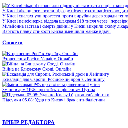
У Києві лікарці оголосили підозру після втрати пацієнткою ди
У Києві спалахнули протести проти вирубки дерев заради тепл
У Києві пенсіонерка віддала шахраям $18 тисяч через "перевір
Мільйонна застава і смерть двійні: у Києві викрили схему лікар
Вартість плану стійкості Києва зменшили майже вдвічі
Сюжети
Вторгнення Росії в Україну. Онлайн
Війна на Близькому Сході. Онлайн
Ескалація для Європи. Російський дрон в Лейпцигу
Зміни в армії РФ: що стоїть за рішенням Путіна
Підсумки 05.08: Удар по Києву і брак антибалістики
ВИБІР РЕДАКТОРА