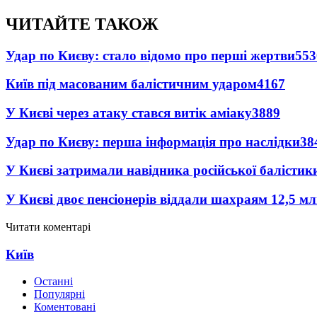
ЧИТАЙТЕ ТАКОЖ
Удар по Києву: стало відомо про перші жертви
553
Київ під масованим балістичним ударом
4167
У Києві через атаку стався витік аміаку
3889
Удар по Києву: перша інформація про наслідки
38
У Києві затримали навідника російської балістик
У Києві двоє пенсіонерів віддали шахраям 12,5 м
Читати коментарі
Київ
Останні
Популярні
Коментовані