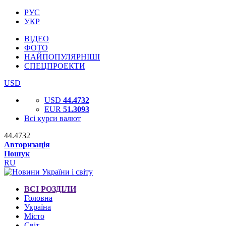
РУС
УКР
ВІДЕО
ФОТО
НАЙПОПУЛЯРНІШІ
СПЕЦПРОЕКТИ
USD
USD
44.4732
EUR
51.3093
Всі курси валют
44.4732
Авторизація
Пошук
RU
ВСІ РОЗДІЛИ
Головна
Україна
Місто
Світ