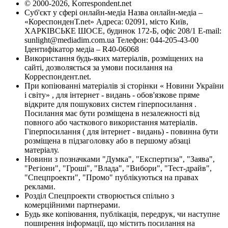
© 2000-2026, Korrespondent.net
Суб'єкт у сфері онлайн-медіа Назва онлайн-медіа –
«КореспонденТ.net» Адреса: 02091, місто Київ,
ХАРКІВСЬКЕ ШОСЕ, будинок 172-Б, офіс 208/1 E-mail:
sunlight@mediadim.com.ua
Телефон: 044-205-43-00
Ідентифікатор медіа – R40-06068
Використання будь-яких матеріалів, розміщених на
сайті, дозволяється за умови посилання на
Корреспондент.net.
При копіюванні матеріалів зі сторінки « Новини України
і світу» , для інтернет - видань - обов'язкове пряме
відкрите для пошукових систем гіперпосилання .
Посилання має бути розміщена в незалежності від
повного або часткового використання матеріалів.
Гіперпосилання ( для інтернет - видань) - повинна бути
розміщена в підзаголовку або в першому абзаці
матеріалу.
Новини з позначками "Думка", "Експертиза", "Заява",
"Регіони", "Гроші", "Влада", "Вибори", "Тест-драйв",
"Спецпроекти", "Промо" публікуються на правах
реклами.
Розділ Спецпроекти створюється спільно з
комерційними партнерами.
Будь яке копіювання, публікація, передрук, чи наступне
поширення інформації, що містить посилання на