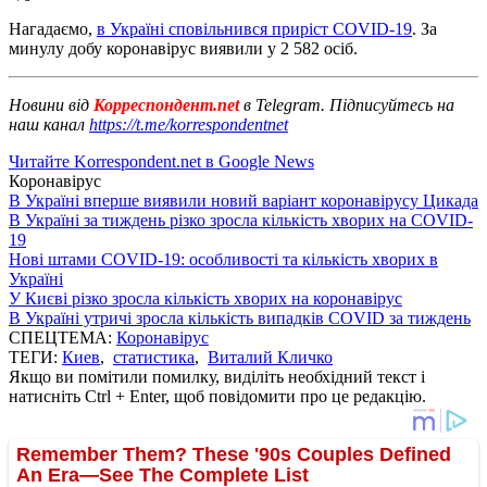
Нагадаємо,
в Україні сповільнився приріст COVID-19
. За
минулу добу коронавірус виявили у 2 582 осіб.
Новини від
Корреспондент.net
в Telegram. Підписуйтесь на
наш канал
https://t.me/korrespondentnet
Читайте Korrespondent.net в Google News
Коронавірус
В Україні вперше виявили новий варіант коронавірусу Цикада
В Україні за тиждень різко зросла кількість хворих на COVID-
19
Нові штами COVID-19: особливості та кількість хворих в
Україні
У Києві різко зросла кількість хворих на коронавірус
В Україні утричі зросла кількість випадків COVID за тиждень
СПЕЦТЕМА:
Коронавірус
ТЕГИ:
Киев
,
статистика
,
Виталий Кличко
Якщо ви помітили помилку, виділіть необхідний текст і
натисніть Ctrl + Enter, щоб повідомити про це редакцію.