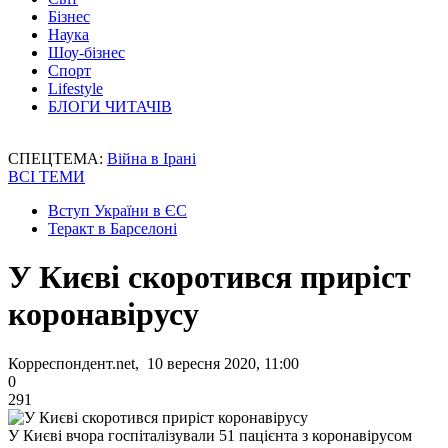
Бізнес
Наука
Шоу-бізнес
Спорт
Lifestyle
БЛОГИ ЧИТАЧІВ
СПЕЦТЕМА:
Війна в Ірані
ВСІ ТЕМИ
Вступ України в ЄС
Теракт в Барселоні
У Києві скоротився приріст
коронавірусу
Корреспондент.net, 10 вересня 2020, 11:00
0
291
У Києві вчора госпіталізували 51 пацієнта з коронавірусом