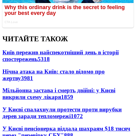
ЧИТАЙТЕ ТАКОЖ
Київ пережив найспекотніший день в історії
спостережень
5318
Нічна атака на Київ: стало відомо про
жертву
3981
Мільйонна застава і смерть двійні: у Києві
викрили схему лікаря
1859
У Києві спалахнули протести проти вирубки
дерев заради тепломережі
1072
У Києві пенсіонерка віддала шахраям $18 тисяч
через "перевірку СБУ"
888