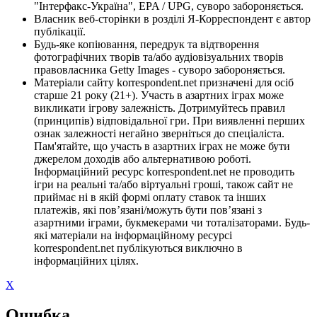
"Інтерфакс-Україна", EPA / UPG, суворо забороняється.
Власник веб-сторінки в розділі Я-Корреспондент є автор
публікації.
Будь-яке копіювання, передрук та відтворення
фотографічних творів та/або аудіовізуальних творів
правовласника Getty Images - суворо забороняється.
Матеріали сайту korrespondent.net призначені для осіб
старше 21 року (21+). Участь в азартних іграх може
викликати ігрову залежність. Дотримуйтесь правил
(принципів) відповідальної гри. При виявленні перших
ознак залежності негайно зверніться до спеціаліста.
Пам'ятайте, що участь в азартних іграх не може бути
джерелом доходів або альтернативою роботі.
Інформаційний ресурс korrespondent.net не проводить
ігри на реальні та/або віртуальні гроші, також сайт не
приймає ні в якій формі оплату ставок та інших
платежів, які пов’язані/можуть бути пов’язані з
азартними іграми, букмекерами чи тоталізаторами. Будь-
які матеріали на інформаційному ресурсі
korrespondent.net публікуються виключно в
інформаційних цілях.
X
Ошибка