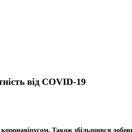
тність від COVID-19
 з коронавірусом. Також збільшився добов