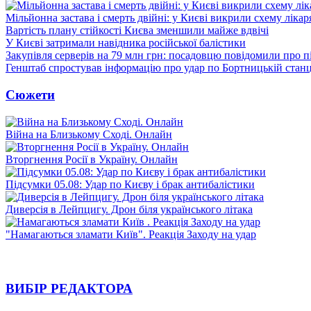
Мільйонна застава і смерть двійні: у Києві викрили схему лікар
Вартість плану стійкості Києва зменшили майже вдвічі
У Києві затримали навідника російської балістики
Закупівля серверів на 79 млн грн: посадовцю повідомили про п
Генштаб спростував інформацію про удар по Бортницькій станці
Сюжети
Війна на Близькому Сході. Онлайн
Вторгнення Росії в Україну. Онлайн
Підсумки 05.08: Удар по Києву і брак антибалістики
Диверсія в Лейпцигу. Дрон біля українського літака
"Намагаються зламати Київ". Реакція Заходу на удар
ВИБІР РЕДАКТОРА