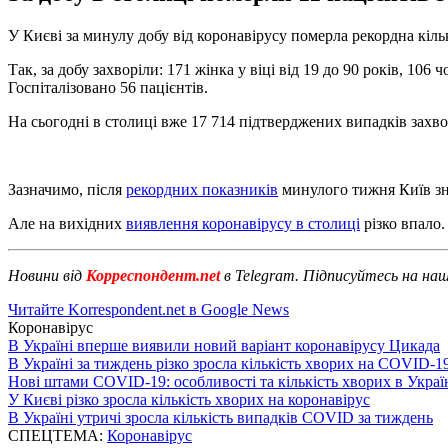
У Києві за минулу добу від коронавірусу померла рекордна кільк
Так, за добу захворіли: 171 жінка у віці від 19 до 90 років, 106 ч
Госпіталізовано 56 пацієнтів.
На сьогодні в столиці вже 17 714 підтверджених випадків захво
Зазначимо, після
рекордних показників
минулого тижня Київ зно
Але на вихідних
виявлення коронавірусу в столиці
різко впало.
Новини від
Корреспондент.net
в Telegram. Підписуйтесь на на
Читайте Korrespondent.net в Google News
Коронавірус
В Україні вперше виявили новий варіант коронавірусу Цикада
В Україні за тиждень різко зросла кількість хворих на COVID-1
Нові штами COVID-19: особливості та кількість хворих в Украї
У Києві різко зросла кількість хворих на коронавірус
В Україні утричі зросла кількість випадків COVID за тиждень
СПЕЦТЕМА:
Коронавірус