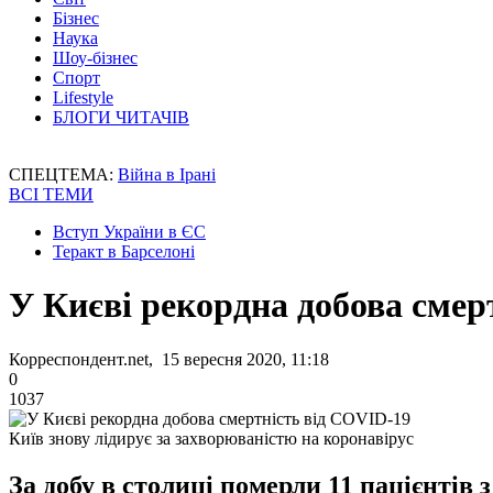
Бізнес
Наука
Шоу-бізнес
Спорт
Lifestyle
БЛОГИ ЧИТАЧІВ
СПЕЦТЕМА:
Війна в Ірані
ВСІ ТЕМИ
Вступ України в ЄС
Теракт в Барселоні
У Києві рекордна добова смер
Корреспондент.net, 15 вересня 2020, 11:18
0
1037
Київ знову лідирує за захворюваністю на коронавірус
За добу в столиці померли 11 пацієнтів