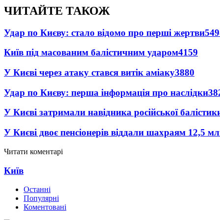
ЧИТАЙТЕ ТАКОЖ
Удар по Києву: стало відомо про перші жертви
549
Київ під масованим балістичним ударом
4159
У Києві через атаку стався витік аміаку
3880
Удар по Києву: перша інформація про наслідки
38
У Києві затримали навідника російської балістик
У Києві двоє пенсіонерів віддали шахраям 12,5 м
Читати коментарі
Київ
Останні
Популярні
Коментовані