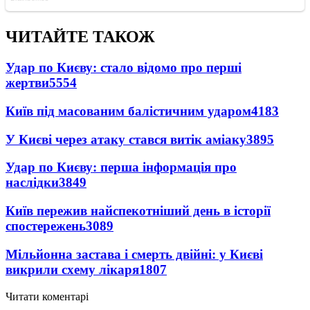
ЧИТАЙТЕ ТАКОЖ
Удар по Києву: стало відомо про перші
жертви
5554
Київ під масованим балістичним ударом
4183
У Києві через атаку стався витік аміаку
3895
Удар по Києву: перша інформація про
наслідки
3849
Київ пережив найспекотніший день в історії
спостережень
3089
Мільйонна застава і смерть двійні: у Києві
викрили схему лікаря
1807
Читати коментарі