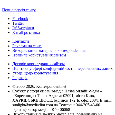
Повна версія сайту
Facebook
Twitter
RSS-стрічки
E-mail розсилка
Контакти
Реклама на сайті
Використання матеріалів korrespondent.net
Правила користування сайтом
Договір користування сайтом
Політика у сфері конфіденційності і персональних даних
Угода щодо користування
Редакція
© 2000-2026, Korrespondent.net
Суб'єкт у сфері онлайн-медіа Назва онлайн-медіа –
«КореспонденТ.net» Адреса: 02091, місто Київ,
ХАРКІВСЬКЕ ШОСЕ, будинок 172-Б, офіс 208/1 E-mail:
sunlight@mediadim.com.ua
Телефон: 044-205-43-00
Ідентифікатор медіа – R40-06068
Використання будь-яких матеріалів, розміщених на