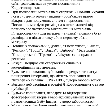
сайті, дозволяється за умови посилання на
Корреспондент.net.
При копіюванні матеріалів зі сторінки « Новини України
і світу» , для інтернет - видань - обов'язкове пряме
відкрите для пошукових систем гіперпосилання .
Посилання має бути розміщена в незалежності від
повного або часткового використання матеріалів.
Гіперпосилання ( для інтернет - видань) - повинна бути
розміщена в підзаголовку або в першому абзаці
матеріалу.
Новини з позначками "Думка", "Експертиза", "Заява",
"Регіони", "Гроші", "Влада", "Вибори", "Тест-драйв",
"Спецпроекти", "Промо" публікуються на правах
реклами.
Розділ Спецпроекти створюється спільно з
комерційними партнерами.
Будь яке копіювання, публікація, передрук, чи наступне
поширення інформації, що містить посилання на
"Інтерфакс-Україна", EPA / UPG, суворо забороняється.
Власник веб-сторінки в розділі Я-Корреспондент є автор
публікації.
Будь-яке копіювання, передрук та відтворення
фотографічних творів та/або аудіовізуальних творів
правовласника Getty Images - суворо забороняється.
Матеріали сайту korrespondent.net призначені для осіб