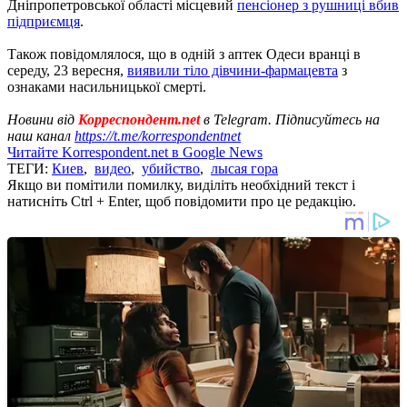
Дніпропетровської області місцевий
пенсіонер з рушниці вбив
підприємця
.
Також повідомлялося, що в одній з аптек Одеси вранці в
середу, 23 вересня,
виявили тіло дівчини-фармацевта
з
ознаками насильницької смерті.
Новини від
Корреспондент.net
в Telegram. Підписуйтесь на
наш канал
https://t.me/korrespondentnet
Читайте Korrespondent.net в Google News
ТЕГИ:
Киев
,
видео
,
убийство
,
лысая гора
Якщо ви помітили помилку, виділіть необхідний текст і
натисніть Ctrl + Enter, щоб повідомити про це редакцію.