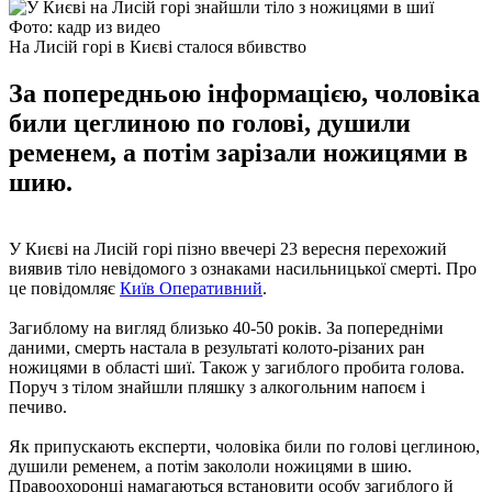
Фото: кадр из видео
На Лисій горі в Києві сталося вбивство
За попередньою інформацією, чоловіка
били цеглиною по голові, душили
ременем, а потім зарізали ножицями в
шию.
У Києві на Лисій горі пізно ввечері 23 вересня перехожий
виявив тіло невідомого з ознаками насильницької смерті. Про
це повідомляє
Київ Оперативний
.
Загиблому на вигляд близько 40-50 років. За попередніми
даними, смерть настала в результаті колото-різаних ран
ножицями в області шиї. Також у загиблого пробита голова.
Поруч з тілом знайшли пляшку з алкогольним напоєм і
печиво.
Як припускають експерти, чоловіка били по голові цеглиною,
душили ременем, а потім закололи ножицями в шию.
Правоохоронці намагаються встановити особу загиблого й