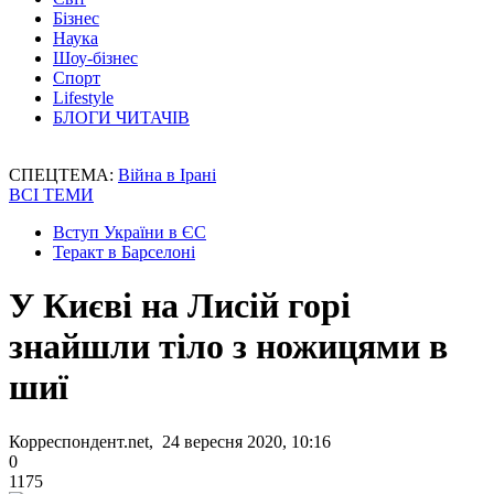
Бізнес
Наука
Шоу-бізнес
Спорт
Lifestyle
БЛОГИ ЧИТАЧІВ
СПЕЦТЕМА:
Війна в Ірані
ВСІ ТЕМИ
Вступ України в ЄС
Теракт в Барселоні
У Києві на Лисій горі
знайшли тіло з ножицями в
шиї
Корреспондент.net, 24 вересня 2020, 10:16
0
1175