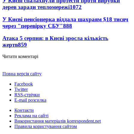
У Києві спалахнули протести проти вирубки
дерев заради тепломережі
1072
У Києві пенсіонерка віддала шахраям $18 тисяч
через "перевірку СБУ"
888
Атака 5 серпня: в Києві зросла кількість
жертв
859
Читати коментарі
Повна версія сайту
Facebook
Twitter
RSS-стрічки
E-mail розсилка
Контакти
Реклама на сайті
Використання матеріалів korrespondent.net
Правила користування сайтом