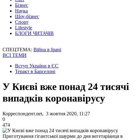
Бізнес
Наука
Шоу-бізнес
Спорт
Lifestyle
БЛОГИ ЧИТАЧІВ
СПЕЦТЕМА:
Війна в Ірані
ВСІ ТЕМИ
Вступ України в ЄС
Теракт в Барселоні
У Києві вже понад 24 тисячі
випадків коронавірусу
Корреспондент.net, 3 жовтня 2020, 11:27
0
474
Приготування гігантської шаурми до дня вегетаріанця в