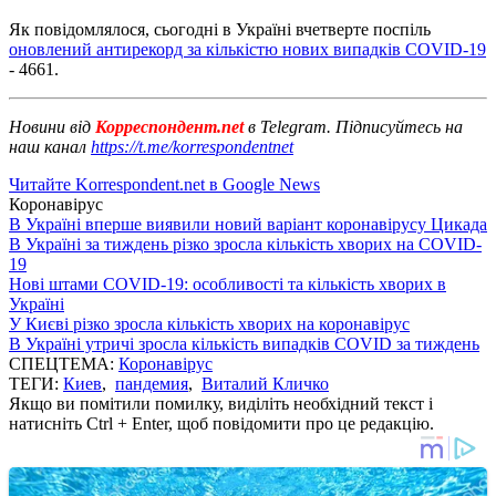
Як повідомлялося, сьогодні в Україні вчетверте поспіль
оновлений антирекорд за кількістю нових випадків COVID-19
- 4661.
Новини від
Корреспондент.net
в Telegram. Підписуйтесь на
наш канал
https://t.me/korrespondentnet
Читайте Korrespondent.net в Google News
Коронавірус
В Україні вперше виявили новий варіант коронавірусу Цикада
В Україні за тиждень різко зросла кількість хворих на COVID-
19
Нові штами COVID-19: особливості та кількість хворих в
Україні
У Києві різко зросла кількість хворих на коронавірус
В Україні утричі зросла кількість випадків COVID за тиждень
СПЕЦТЕМА:
Коронавірус
ТЕГИ:
Киев
,
пандемия
,
Виталий Кличко
Якщо ви помітили помилку, виділіть необхідний текст і
натисніть Ctrl + Enter, щоб повідомити про це редакцію.