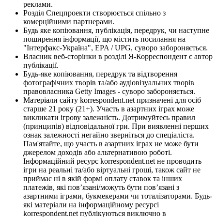
реклами.
Розділ Спецпроекти створюється спільно з
комерційними партнерами.
Будь яке копіювання, публікація, передрук, чи наступне
поширення інформації, що містить посилання на
"Інтерфакс-Україна", EPA / UPG, суворо забороняється.
Власник веб-сторінки в розділі Я-Корреспондент є автор
публікації.
Будь-яке копіювання, передрук та відтворення
фотографічних творів та/або аудіовізуальних творів
правовласника Getty Images - суворо забороняється.
Матеріали сайту korrespondent.net призначені для осіб
старше 21 року (21+). Участь в азартних іграх може
викликати ігрову залежність. Дотримуйтесь правил
(принципів) відповідальної гри. При виявленні перших
ознак залежності негайно зверніться до спеціаліста.
Пам'ятайте, що участь в азартних іграх не може бути
джерелом доходів або альтернативою роботі.
Інформаційний ресурс korrespondent.net не проводить
ігри на реальні та/або віртуальні гроші, також сайт не
приймає ні в якій формі оплату ставок та інших
платежів, які пов’язані/можуть бути пов’язані з
азартними іграми, букмекерами чи тоталізаторами. Будь-
які матеріали на інформаційному ресурсі
korrespondent.net публікуються виключно в