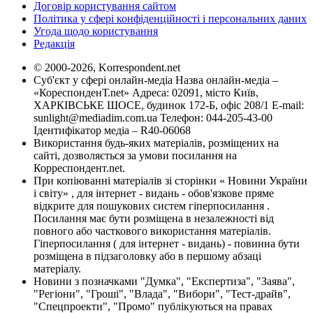
Договір користування сайтом
Політика у сфері конфіденційності і персональних даних
Угода щодо користування
Редакція
© 2000-2026, Korrespondent.net
Суб'єкт у сфері онлайн-медіа Назва онлайн-медіа –
«КореспонденТ.net» Адреса: 02091, місто Київ,
ХАРКІВСЬКЕ ШОСЕ, будинок 172-Б, офіс 208/1 E-mail:
sunlight@mediadim.com.ua
Телефон: 044-205-43-00
Ідентифікатор медіа – R40-06068
Використання будь-яких матеріалів, розміщених на
сайті, дозволяється за умови посилання на
Корреспондент.net.
При копіюванні матеріалів зі сторінки « Новини України
і світу» , для інтернет - видань - обов'язкове пряме
відкрите для пошукових систем гіперпосилання .
Посилання має бути розміщена в незалежності від
повного або часткового використання матеріалів.
Гіперпосилання ( для інтернет - видань) - повинна бути
розміщена в підзаголовку або в першому абзаці
матеріалу.
Новини з позначками "Думка", "Експертиза", "Заява",
"Регіони", "Гроші", "Влада", "Вибори", "Тест-драйв",
"Спецпроекти", "Промо" публікуються на правах