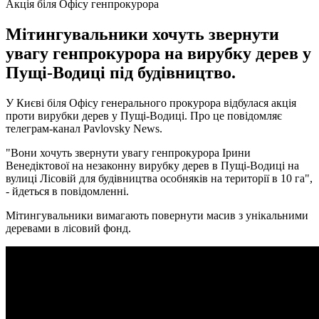
Акція біля Офісу генпрокурора
Мітингувальники хочуть звернути
увагу генпрокурора на вирубку дерев у
Пущі-Водиці під будівництво.
У Києві біля Офісу генерального прокурора відбулася акція
проти вирубки дерев у Пущі-Водиці. Про це повідомляє
телеграм-канал Pavlovsky News.
"Вони хочуть звернути увагу генпрокурора Ірини
Венедіктової на незаконну вирубку дерев в Пущі-Водиці на
вулиці Лісовій для будівництва особняків на території в 10 га",
- йдеться в повідомленні.
Мітингувальники вимагають повернути масив з унікальними
деревами в лісовий фонд.