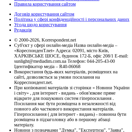
Правила користування сайтом
Договір користування сайтом
Політика у сфері конфіденційності і персональних даних
Угода щодо користування
Редакція
© 2000-2026, Korrespondent.net
Суб'єкт у сфері онлайн-медіа Назва онлайн-медіа –
«КореспонденТ.net» Адреса: 02091, місто Київ,
ХАРКІВСЬКЕ ШОСЕ, будинок 172-Б, офіс 208/1 E-mail:
sunlight@mediadim.com.ua
Телефон: 044-205-43-00
Ідентифікатор медіа – R40-06068
Використання будь-яких матеріалів, розміщених на
сайті, дозволяється за умови посилання на
Корреспондент.net.
При копіюванні матеріалів зі сторінки « Новини України
і світу» , для інтернет - видань - обов'язкове пряме
відкрите для пошукових систем гіперпосилання .
Посилання має бути розміщена в незалежності від
повного або часткового використання матеріалів.
Гіперпосилання ( для інтернет - видань) - повинна бути
розміщена в підзаголовку або в першому абзаці
матеріалу.
Новини з позначками "Думка", "Експертиза", "Заява",