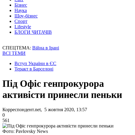
Бізнес
Наука
Шоу-бізнес
Спорт
Lifestyle
БЛОГИ ЧИТАЧІВ
СПЕЦТЕМА:
Війна в Ірані
ВСІ ТЕМИ
Вступ України в ЄС
Теракт в Барселоні
Під Офіс генпрокурора
активісти принесли пеньки
Корреспондент.net, 5 жовтня 2020, 13:57
0
561
Фото: Pavlovsky News