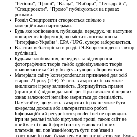
"Регіони", "Гроші", "Влада", "Вибори", "Тест-драйв",
"Спецпроекти", "Промо" публікуються на правах
реклами.
Розділ Спецпроекти створюється спільно з
комерційними партнерами.
Будь яке копіювання, публікація, передрук, чи наступне
поширення інформації, що містить посилання на
"Інтерфакс-Україна", EPA / UPG, суворо забороняється.
Власник веб-сторінки в розділі Я-Корреспондент є автор
публікації.
Будь-яке копіювання, передрук та відтворення
фотографічних творів та/або аудіовізуальних творів
правовласника Getty Images - суворо забороняється.
Матеріали сайту korrespondent.net призначені для осіб
старше 21 року (21+). Участь в азартних іграх може
викликати ігрову залежність. Дотримуйтесь правил
(принципів) відповідальної гри. При виявленні перших
ознак залежності негайно зверніться до спеціаліста.
Пам'ятайте, що участь в азартних іграх не може бути
джерелом доходів або альтернативою роботі.
Інформаційний ресурс korrespondent.net не проводить
ігри на реальні та/або віртуальні гроші, також сайт не
приймає ні в якій формі оплату ставок та інших
платежів, які пов’язані/можуть бути пов’язані з
азартними іграми, букмекерами чи тоталізаторами. Будь-