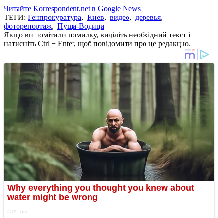
Читайте Korrespondent.net в Google News
ТЕГИ:
Генпрокуратура
,
Киев
,
видео
,
деревья
,
фоторепортаж
,
Пуща-Водица
Якщо ви помітили помилку, виділіть необхідний текст і
натисніть Ctrl + Enter, щоб повідомити про це редакцію.