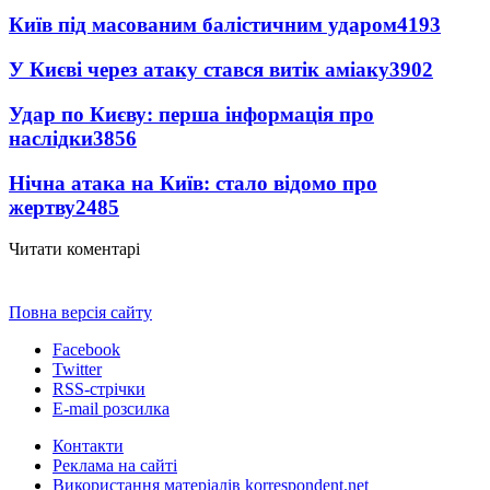
Київ під масованим балістичним ударом
4193
У Києві через атаку стався витік аміаку
3902
Удар по Києву: перша інформація про
наслідки
3856
Нічна атака на Київ: стало відомо про
жертву
2485
Читати коментарі
Повна версія сайту
Facebook
Twitter
RSS-стрічки
E-mail розсилка
Контакти
Реклама на сайті
Використання матеріалів korrespondent.net