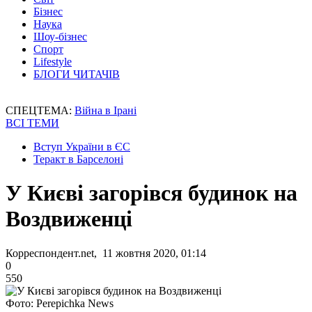
Бізнес
Наука
Шоу-бізнес
Спорт
Lifestyle
БЛОГИ ЧИТАЧІВ
СПЕЦТЕМА:
Війна в Ірані
ВСІ ТЕМИ
Вступ України в ЄС
Теракт в Барселоні
У Києві загорівся будинок на
Воздвиженці
Корреспондент.net, 11 жовтня 2020, 01:14
0
550
Фото: Perepichka News