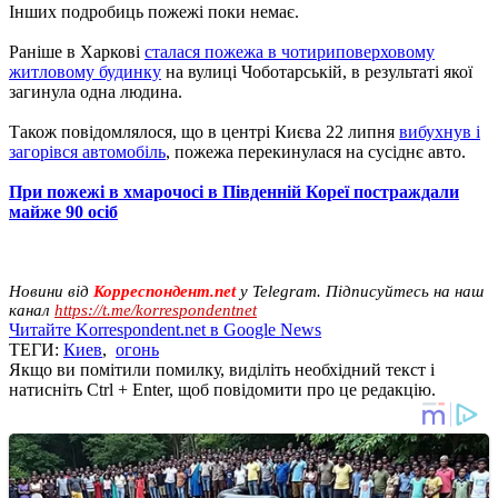
Інших подробиць пожежі поки немає.
Раніше в Харкові
сталася пожежа в чотириповерховому
житловому будинку
на вулиці Чоботарській, в результаті якої
загинула одна людина.
Також повідомлялося, що в центрі Києва 22 липня
вибухнув і
загорівся автомобіль
, пожежа перекинулася на сусіднє авто.
При пожежі в хмарочосі в Південній Кореї постраждали
майже 90 осіб
Новини від
Корреспондент.net
у Telegram. Підписуйтесь на наш
канал
https://t.me/korrespondentnet
Читайте Korrespondent.net в Google News
ТЕГИ:
Киев
,
огонь
Якщо ви помітили помилку, виділіть необхідний текст і
натисніть Ctrl + Enter, щоб повідомити про це редакцію.