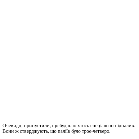
Очевидці припустили, що будівлю хтось спеціально підпалив.
Вони ж стверджують, що паліїв було троє-четверо.