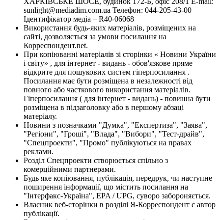
ХАРКІВСЬКЕ ШОСЕ, будинок 172-Б, офіс 208/1 E-mail:
sunlight@mediadim.com.ua
Телефон: 044-205-43-00
Ідентифікатор медіа – R40-06068
Використання будь-яких матеріалів, розміщених на
сайті, дозволяється за умови посилання на
Корреспондент.net.
При копіюванні матеріалів зі сторінки « Новини України
і світу» , для інтернет - видань - обов'язкове пряме
відкрите для пошукових систем гіперпосилання .
Посилання має бути розміщена в незалежності від
повного або часткового використання матеріалів.
Гіперпосилання ( для інтернет - видань) - повинна бути
розміщена в підзаголовку або в першому абзаці
матеріалу.
Новини з позначками "Думка", "Експертиза", "Заява",
"Регіони", "Гроші", "Влада", "Вибори", "Тест-драйв",
"Спецпроекти", "Промо" публікуються на правах
реклами.
Розділ Спецпроекти створюється спільно з
комерційними партнерами.
Будь яке копіювання, публікація, передрук, чи наступне
поширення інформації, що містить посилання на
"Інтерфакс-Україна", EPA / UPG, суворо забороняється.
Власник веб-сторінки в розділі Я-Корреспондент є автор
публікації.