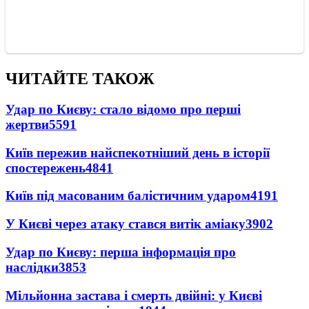
ЧИТАЙТЕ ТАКОЖ
Удар по Києву: стало відомо про перші
жертви
5591
Київ пережив найспекотніший день в історії
спостережень
4841
Київ під масованим балістичним ударом
4191
У Києві через атаку стався витік аміаку
3902
Удар по Києву: перша інформація про
наслідки
3853
Мільйонна застава і смерть двійні: у Києві