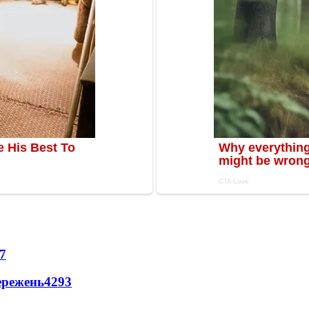
7
ережень
4293