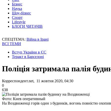
Бізнес
Наука
Шоу-бізнес
Спорт
Lifestyle
БЛОГИ ЧИТАЧІВ
СПЕЦТЕМА:
Війна в Ірані
ВСІ ТЕМИ
Вступ України в ЄС
Теракт в Барселоні
Поліція затримала палія буди
Корреспондент.net, 11 жовтня 2020, 04:30
0
638
Фото: Киев оперативный
На Воздвиженці горів один з будинків, вогонь повністю охопив 