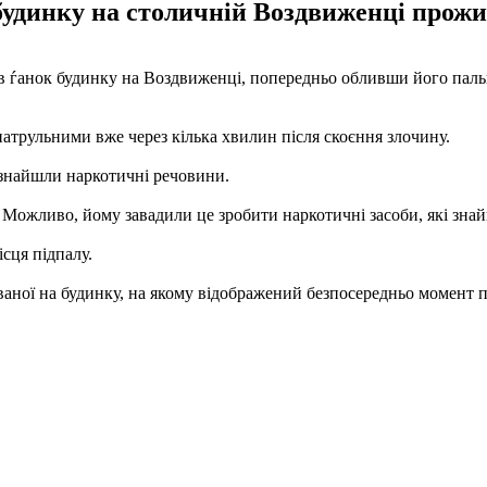
удинку на столичній Воздвиженці прожива
лив ѓанок будинку на Воздвиженці, попередньо обливши його пал
патрульними вже через кілька хвилин після скоєння злочину.
 знайшли наркотичні речовини.
 Можливо, йому завадили це зробити наркотичні засоби, які зна
сця підпалу.
ваної на будинку, на якому відображений безпосередньо момент п