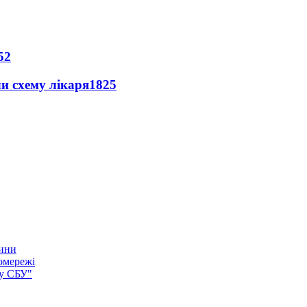
52
ли схему лікаря
1825
тини
омережі
ку СБУ"