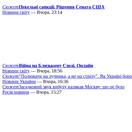
Сюжет
Пекельні санкції. Рішення Сената США
Новини світу
— Вчора, 23:14
Сюжет
Війна на Близькому Сході. Онлайн
Новини світу
— Вчора, 18:56
Сюжет
"Полювати на лучника, а не на стрілу". Як Україні бор
Новини України
— Вчора, 16:36
Сюжет
Загадковий звук вибуху налякав Москву: що це було
Росія новини
— Вчора, 15:27