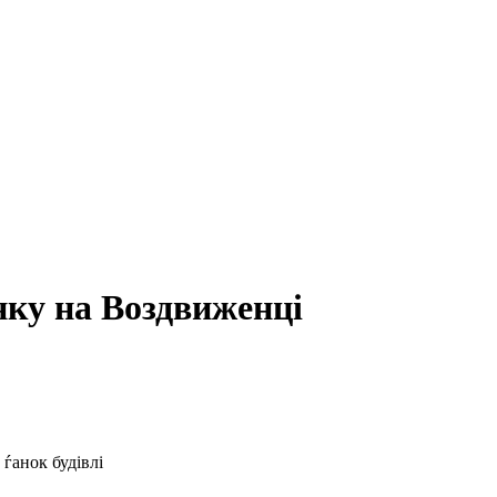
нку на Воздвиженці
ѓанок будівлі