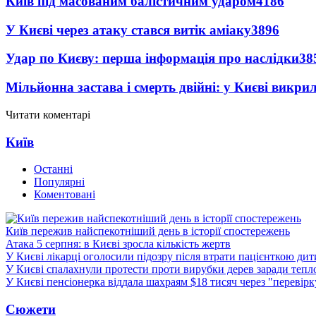
Київ під масованим балістичним ударом
4186
У Києві через атаку стався витік аміаку
3896
Удар по Києву: перша інформація про наслідки
38
Мільйонна застава і смерть двійні: у Києві викри
Читати коментарі
Київ
Останні
Популярні
Коментовані
Київ пережив найспекотніший день в історії спостережень
Атака 5 серпня: в Києві зросла кількість жертв
У Києві лікарці оголосили підозру після втрати пацієнткою ди
У Києві спалахнули протести проти вирубки дерев заради тепл
У Києві пенсіонерка віддала шахраям $18 тисяч через "перевір
Сюжети