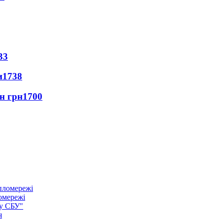
33
и
1738
лн грн
1700
омережі
ку СБУ"
я