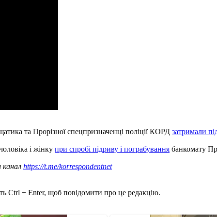
ещатика та Прорізної спецпризначенці поліції КОРД
затримали пі
чоловіка і жінку
при спробі підриву і пограбування
банкомату Пр
ш канал
https://t.me/korrespondentnet
ь Ctrl + Enter, щоб повідомити про це редакцію.