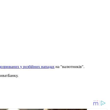
дозрюваних у розбійних нападах
на "валютників".
иватБанку.