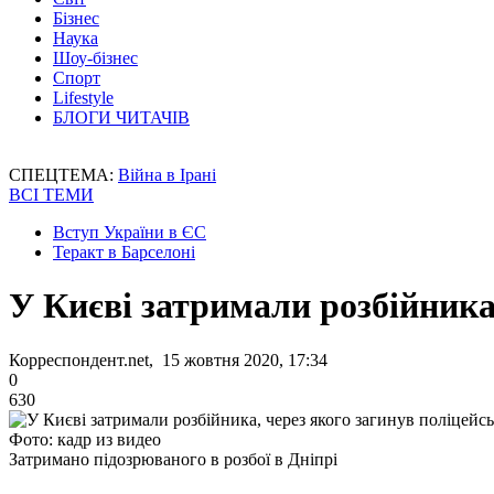
Бізнес
Наука
Шоу-бізнес
Спорт
Lifestyle
БЛОГИ ЧИТАЧІВ
СПЕЦТЕМА:
Війна в Ірані
ВСІ ТЕМИ
Вступ України в ЄС
Теракт в Барселоні
У Києві затримали розбійника
Корреспондент.net, 15 жовтня 2020, 17:34
0
630
Фото: кадр из видео
Затримано підозрюваного в розбої в Дніпрі