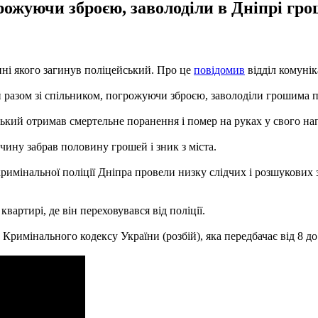
рожуючи зброєю, заволоділи в Дніпрі гро
нні якого загинув поліцейський. Про це
повідомив
відділ комунік
й разом зі спільником, погрожуючи зброєю, заволоділи грошима п
ький отримав смертельне поранення і помер на руках у свого на
чину забрав половину грошей і зник з міста.
римінальної поліції Дніпра провели низку слідчих і розшукових з
вартирі, де він переховувався від поліції.
7 Кримінального кодексу України (розбій), яка передбачає від 8 д