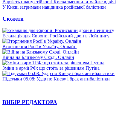
Вартість плану стійкості Києва зменшили майже вдвічі
У Києві затримали навідника російської балістики
Сюжети
Ескалація для Європи. Російський дрон в Лейпцигу
Вторгнення Росії в Україну. Онлайн
Війна на Близькому Сході. Онлайн
Зміни в армії РФ: що стоїть за рішенням Путіна
Підсумки 05.08: Удар по Києву і брак антибалістики
ВИБІР РЕДАКТОРА