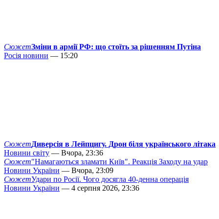
Сюжет
Зміни в армії РФ: що стоїть за рішенням Путіна
Росія новини
— 15:20
Сюжет
Диверсія в Лейпцигу. Дрон біля українського літака
Новини світу
— Вчора, 23:36
Сюжет
"Намагаються зламати Київ". Реакція Заходу на удар
Новини України
— Вчора, 23:09
Сюжет
Удари по Росії. Чого досягла 40-денна операція
Новини України
— 4 серпня 2026, 23:36