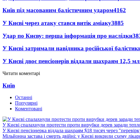
Київ під масованим балістичним ударом
4162
У Києві через атаку стався витік аміаку
3885
Удар по Києву: перша інформація про наслідки
38
У Києві затримали навідника російської балістик
У Києві двоє пенсіонерів віддали шахраям 12,5 м
Читати коментарі
Київ
Останні
Популярні
Коментовані
У Києві спалахнули протести проти вирубки дерев заради тепл
У Києві пенсіонерка віддала шахраям $18 тисяч через "перевір
Мільйонна застава і смерть двійні: у Києві викрили схему лікар