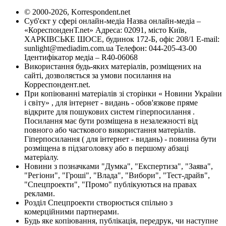
© 2000-2026, Korrespondent.net
Суб'єкт у сфері онлайн-медіа Назва онлайн-медіа –
«КореспонденТ.net» Адреса: 02091, місто Київ,
ХАРКІВСЬКЕ ШОСЕ, будинок 172-Б, офіс 208/1 E-mail:
sunlight@mediadim.com.ua
Телефон: 044-205-43-00
Ідентифікатор медіа – R40-06068
Використання будь-яких матеріалів, розміщених на
сайті, дозволяється за умови посилання на
Корреспондент.net.
При копіюванні матеріалів зі сторінки « Новини України
і світу» , для інтернет - видань - обов'язкове пряме
відкрите для пошукових систем гіперпосилання .
Посилання має бути розміщена в незалежності від
повного або часткового використання матеріалів.
Гіперпосилання ( для інтернет - видань) - повинна бути
розміщена в підзаголовку або в першому абзаці
матеріалу.
Новини з позначками "Думка", "Експертиза", "Заява",
"Регіони", "Гроші", "Влада", "Вибори", "Тест-драйв",
"Спецпроекти", "Промо" публікуються на правах
реклами.
Розділ Спецпроекти створюється спільно з
комерційними партнерами.
Будь яке копіювання, публікація, передрук, чи наступне