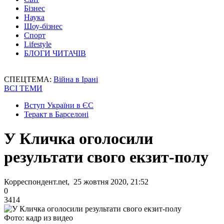
Бізнес
Наука
Шоу-бізнес
Спорт
Lifestyle
БЛОГИ ЧИТАЧІВ
СПЕЦТЕМА:
Війна в Ірані
ВСІ ТЕМИ
Вступ України в ЄС
Теракт в Барселоні
У Кличка оголосили
результати свого екзит-полу
Корреспондент.net, 25 жовтня 2020, 21:52
0
3414
Фото: кадр из видео