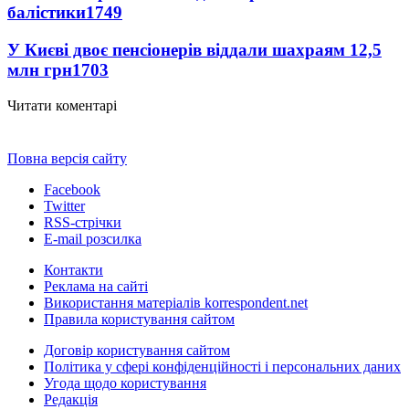
балістики
1749
У Києві двоє пенсіонерів віддали шахраям 12,5
млн грн
1703
Читати коментарі
Повна версія сайту
Facebook
Twitter
RSS-стрічки
E-mail розсилка
Контакти
Реклама на сайті
Використання матеріалів korrespondent.net
Правила користування сайтом
Договір користування сайтом
Політика у сфері конфіденційності і персональних даних
Угода щодо користування
Редакція