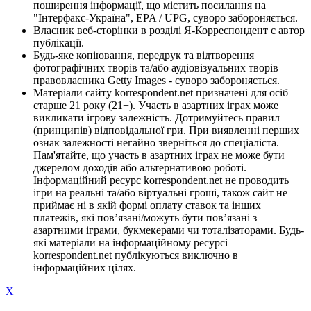
поширення інформації, що містить посилання на
"Інтерфакс-Україна", EPA / UPG, суворо забороняється.
Власник веб-сторінки в розділі Я-Корреспондент є автор
публікації.
Будь-яке копіювання, передрук та відтворення
фотографічних творів та/або аудіовізуальних творів
правовласника Getty Images - суворо забороняється.
Матеріали сайту korrespondent.net призначені для осіб
старше 21 року (21+). Участь в азартних іграх може
викликати ігрову залежність. Дотримуйтесь правил
(принципів) відповідальної гри. При виявленні перших
ознак залежності негайно зверніться до спеціаліста.
Пам'ятайте, що участь в азартних іграх не може бути
джерелом доходів або альтернативою роботі.
Інформаційний ресурс korrespondent.net не проводить
ігри на реальні та/або віртуальні гроші, також сайт не
приймає ні в якій формі оплату ставок та інших
платежів, які пов’язані/можуть бути пов’язані з
азартними іграми, букмекерами чи тоталізаторами. Будь-
які матеріали на інформаційному ресурсі
korrespondent.net публікуються виключно в
інформаційних цілях.
X