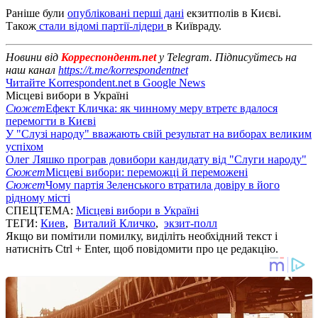
Раніше були
опубліковані перші дані
екзитполів в Києві.
Також
стали відомі партії-лідери
в Київраду.
Новини від
Корреспондент.net
у Telegram. Підписуйтесь на
наш канал
https://t.me/korrespondentnet
Читайте Korrespondent.net в Google News
Місцеві вибори в Україні
Сюжет
Ефект Кличка: як чинному меру втретє вдалося
перемогти в Києві
У "Слузі народу" вважають свій результат на виборах великим
успіхом
Олег Ляшко програв довибори кандидату від "Слуги народу"
Сюжет
Місцеві вибори: переможці й переможені
Сюжет
Чому партія Зеленського втратила довіру в його
рідному місті
СПЕЦТЕМА:
Місцеві вибори в Україні
ТЕГИ:
Киев
,
Виталий Кличко
,
экзит-полл
Якщо ви помітили помилку, виділіть необхідний текст і
натисніть Ctrl + Enter, щоб повідомити про це редакцію.