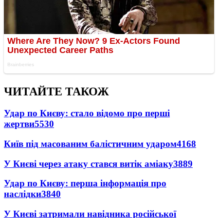
ЧИТАЙТЕ ТАКОЖ
Удар по Києву: стало відомо про перші
жертви
5530
Київ під масованим балістичним ударом
4168
У Києві через атаку стався витік аміаку
3889
Удар по Києву: перша інформація про
наслідки
3840
У Києві затримали навідника російської