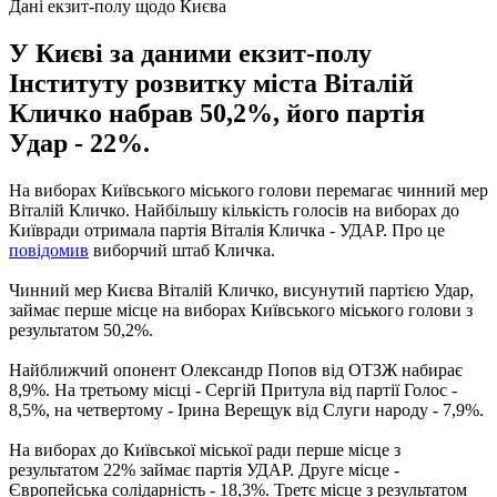
Дані екзит-полу щодо Києва
У Києві за даними екзит-полу
Інституту розвитку міста Віталій
Кличко набрав 50,2%, його партія
Удар - 22%.
На виборах Київського міського голови перемагає чинний мер
Віталій Кличко. Найбільшу кількість голосів на виборах до
Київради отримала партія Віталія Кличка - УДАР. Про це
повідомив
виборчий штаб Кличка.
Чинний мер Києва Віталій Кличко, висунутий партією Удар,
займає перше місце на виборах Київського міського голови з
результатом 50,2%.
Найближчий опонент Олександр Попов від ОТЗЖ набирає
8,9%. На третьому місці - Сергій Притула від партії Голос -
8,5%, на четвертому - Ірина Верещук від Слуги народу - 7,9%.
На виборах до Київської міської ради перше місце з
результатом 22% займає партія УДАР. Друге місце -
Європейська солідарність - 18,3%. Третє місце з результатом