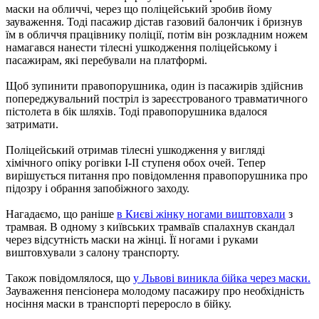
маски на обличчі, через що поліцейський зробив йому
зауваження. Тоді пасажир дістав газовий балончик і бризнув
їм в обличчя працівнику поліції, потім він розкладним ножем
намагався нанести тілесні ушкодження поліцейському і
пасажирам, які перебували на платформі.
Щоб зупинити правопорушника, один із пасажирів здійснив
попереджувальний постріл із зареєстрованого травматичного
пістолета в бік шляхів. Тоді правопорушника вдалося
затримати.
Поліцейський отримав тілесні ушкодження у вигляді
хімічного опіку рогівки I-II ступеня обох очей. Тепер
вирішується питання про повідомлення правопорушника про
підозру і обрання запобіжного заходу.
Нагадаємо, що раніше
в Києві жінку ногами виштовхали
з
трамвая. В одному з київських трамваїв спалахнув скандал
через відсутність маски на жінці. Її ногами і руками
виштовхували з салону транспорту.
Також повідомлялося, що
у Львові виникла бійка через маски.
Зауваження пенсіонера молодому пасажиру про необхідність
носіння маски в транспорті переросло в бійку.