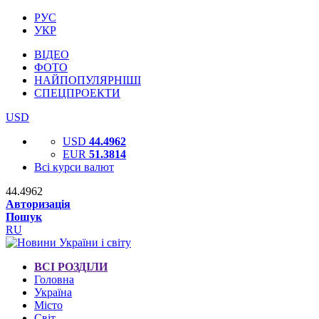
РУС
УКР
ВІДЕО
ФОТО
НАЙПОПУЛЯРНІШІ
СПЕЦПРОЕКТИ
USD
USD
44.4962
EUR
51.3814
Всі курси валют
44.4962
Авторизація
Пошук
RU
ВСІ РОЗДІЛИ
Головна
Україна
Місто
Світ