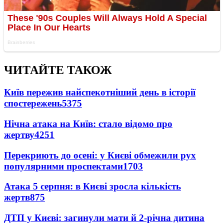
ЧИТАЙТЕ ТАКОЖ
Київ пережив найспекотніший день в історії
спостережень
5375
Нічна атака на Київ: стало відомо про
жертву
4251
Перекриють до осені: у Києві обмежили рух
популярними проспектами
1703
Атака 5 серпня: в Києві зросла кількість
жертв
875
ДТП у Києві: загинули мати й 2-річна дитина