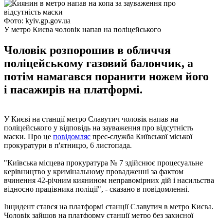
Фото: kyiv.gp.gov.ua
У метро Києва чоловік напав на поліцейського
Чоловік розпорошив в обличчя
поліцейському газовий балончик, а
потім намагався поранити ножем його
і пасажирів на платформі.
У Києві на станції метро Славутич чоловік напав на
поліцейського у відповідь на зауваження про відсутність
маски. Про це
повідомляє
прес-служба Київської міської
прокуратури в п'ятницю, 6 листопада.
"Київська місцева прокуратура № 7 здійснює процесуальне
керівництво у кримінальному провадженні за фактом
вчинення 42-річним киянином неправомірних дій і насильства
відносно працівника поліції", - сказано в повідомленні.
Інцидент стався на платформі станції Славутич в метро Києва.
Чоловік зайшов на платформу станції метро без захисної