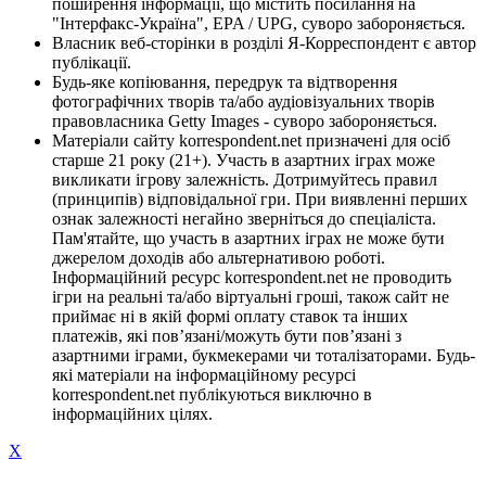
поширення інформації, що містить посилання на
"Інтерфакс-Україна", EPA / UPG, суворо забороняється.
Власник веб-сторінки в розділі Я-Корреспондент є автор
публікації.
Будь-яке копіювання, передрук та відтворення
фотографічних творів та/або аудіовізуальних творів
правовласника Getty Images - суворо забороняється.
Матеріали сайту korrespondent.net призначені для осіб
старше 21 року (21+). Участь в азартних іграх може
викликати ігрову залежність. Дотримуйтесь правил
(принципів) відповідальної гри. При виявленні перших
ознак залежності негайно зверніться до спеціаліста.
Пам'ятайте, що участь в азартних іграх не може бути
джерелом доходів або альтернативою роботі.
Інформаційний ресурс korrespondent.net не проводить
ігри на реальні та/або віртуальні гроші, також сайт не
приймає ні в якій формі оплату ставок та інших
платежів, які пов’язані/можуть бути пов’язані з
азартними іграми, букмекерами чи тоталізаторами. Будь-
які матеріали на інформаційному ресурсі
korrespondent.net публікуються виключно в
інформаційних цілях.
X