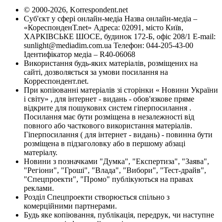
© 2000-2026, Korrespondent.net
Суб'єкт у сфері онлайн-медіа Назва онлайн-медіа –
«КореспонденТ.net» Адреса: 02091, місто Київ,
ХАРКІВСЬКЕ ШОСЕ, будинок 172-Б, офіс 208/1 E-mail:
sunlight@mediadim.com.ua
Телефон: 044-205-43-00
Ідентифікатор медіа – R40-06068
Використання будь-яких матеріалів, розміщених на
сайті, дозволяється за умови посилання на
Корреспондент.net.
При копіюванні матеріалів зі сторінки « Новини України
і світу» , для інтернет - видань - обов'язкове пряме
відкрите для пошукових систем гіперпосилання .
Посилання має бути розміщена в незалежності від
повного або часткового використання матеріалів.
Гіперпосилання ( для інтернет - видань) - повинна бути
розміщена в підзаголовку або в першому абзаці
матеріалу.
Новини з позначками "Думка", "Експертиза", "Заява",
"Регіони", "Гроші", "Влада", "Вибори", "Тест-драйв",
"Спецпроекти", "Промо" публікуються на правах
реклами.
Розділ Спецпроекти створюється спільно з
комерційними партнерами.
Будь яке копіювання, публікація, передрук, чи наступне