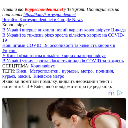
Новини від
Корреспондент.net
у Telegram. Підписуйтесь на
наш канал
https://t.me/korrespondentnet
Читайте Korrespondent.net в Google News
Коронавірус
В Україні вперше виявили новий варіант коронавірусу Цикада
В Україні за тиждень різко зросла кількість хворих на COVID-
19
Нові штами COVID-19: особливості та кількість хворих в
Україні
У Києві різко зросла кількість хворих на коронавірус
В Україні утричі зросла кількість випадків COVID за тиждень
СПЕЦТЕМА:
Коронавірус
ТЕГИ:
Киев
,
Метрополитен
,
курьезы
,
метро
,
полиция
,
курьез
,
маски
,
Киевское метро
Якщо ви помітили помилку, виділіть необхідний текст і
натисніть Ctrl + Enter, щоб повідомити про це редакцію.