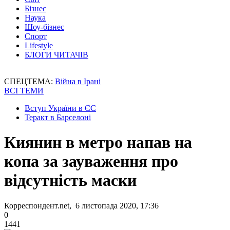
Бізнес
Наука
Шоу-бізнес
Спорт
Lifestyle
БЛОГИ ЧИТАЧІВ
СПЕЦТЕМА:
Війна в Ірані
ВСІ ТЕМИ
Вступ України в ЄС
Теракт в Барселоні
Киянин в метро напав на
копа за зауваження про
відсутність маски
Корреспондент.net, 6 листопада 2020, 17:36
0
1441