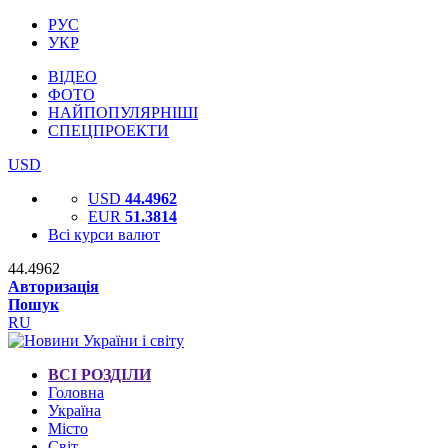
РУС
УКР
ВІДЕО
ФОТО
НАЙПОПУЛЯРНІШІ
СПЕЦПРОЕКТИ
USD
USD
44.4962
EUR
51.3814
Всі курси валют
44.4962
Авторизація
Пошук
RU
ВСІ РОЗДІЛИ
Головна
Україна
Місто
Світ