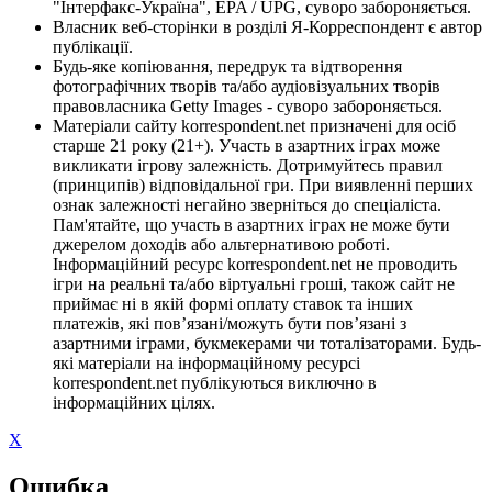
"Інтерфакс-Україна", EPA / UPG, суворо забороняється.
Власник веб-сторінки в розділі Я-Корреспондент є автор
публікації.
Будь-яке копіювання, передрук та відтворення
фотографічних творів та/або аудіовізуальних творів
правовласника Getty Images - суворо забороняється.
Матеріали сайту korrespondent.net призначені для осіб
старше 21 року (21+). Участь в азартних іграх може
викликати ігрову залежність. Дотримуйтесь правил
(принципів) відповідальної гри. При виявленні перших
ознак залежності негайно зверніться до спеціаліста.
Пам'ятайте, що участь в азартних іграх не може бути
джерелом доходів або альтернативою роботі.
Інформаційний ресурс korrespondent.net не проводить
ігри на реальні та/або віртуальні гроші, також сайт не
приймає ні в якій формі оплату ставок та інших
платежів, які пов’язані/можуть бути пов’язані з
азартними іграми, букмекерами чи тоталізаторами. Будь-
які матеріали на інформаційному ресурсі
korrespondent.net публікуються виключно в
інформаційних цілях.
X
Ошибка