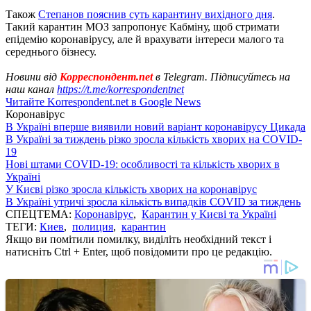
Також
Степанов пояснив суть карантину вихідного дня
.
Такий карантин МОЗ запропонує Кабміну, щоб стримати
епідемію коронавірусу, але й врахувати інтереси малого та
середнього бізнесу.
Новини від
Корреспондент.net
в Telegram. Підписуйтесь на
наш канал
https://t.me/korrespondentnet
Читайте Korrespondent.net в Google News
Коронавірус
В Україні вперше виявили новий варіант коронавірусу Цикада
В Україні за тиждень різко зросла кількість хворих на COVID-
19
Нові штами COVID-19: особливості та кількість хворих в
Україні
У Києві різко зросла кількість хворих на коронавірус
В Україні утричі зросла кількість випадків COVID за тиждень
СПЕЦТЕМА:
Коронавірус
,
Карантин у Києві та Україні
ТЕГИ:
Киев
,
полиция
,
карантин
Якщо ви помітили помилку, виділіть необхідний текст і
натисніть Ctrl + Enter, щоб повідомити про це редакцію.