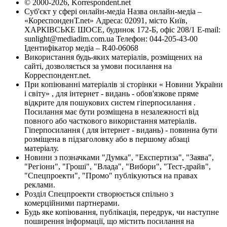
© 2000-2026, Korrespondent.net
Суб'єкт у сфері онлайн-медіа Назва онлайн-медіа –
«КореспонденТ.net» Адреса: 02091, місто Київ,
ХАРКІВСЬКЕ ШОСЕ, будинок 172-Б, офіс 208/1 E-mail:
sunlight@mediadim.com.ua
Телефон: 044-205-43-00
Ідентифікатор медіа – R40-06068
Використання будь-яких матеріалів, розміщених на
сайті, дозволяється за умови посилання на
Корреспондент.net.
При копіюванні матеріалів зі сторінки « Новини України
і світу» , для інтернет - видань - обов'язкове пряме
відкрите для пошукових систем гіперпосилання .
Посилання має бути розміщена в незалежності від
повного або часткового використання матеріалів.
Гіперпосилання ( для інтернет - видань) - повинна бути
розміщена в підзаголовку або в першому абзаці
матеріалу.
Новини з позначками "Думка", "Експертиза", "Заява",
"Регіони", "Гроші", "Влада", "Вибори", "Тест-драйв",
"Спецпроекти", "Промо" публікуються на правах
реклами.
Розділ Спецпроекти створюється спільно з
комерційними партнерами.
Будь яке копіювання, публікація, передрук, чи наступне
поширення інформації, що містить посилання на