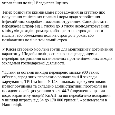
управління поліції Владислав Іщенко.
Тепер розпочато кримінальне провадження за статтею про
порушення санітарних правил і норм щодо запобігання
інфекційним хворобам і масовим отруєнням. Санкція статті
передбачає штраф від 1 тисячі до 3 тисяч неоподатковуваних
мінімумів доходів громадян, або арешт на строк до шести
місяців, або обмеження волі на строк до 3 років, або
позбавлення волі на той самий строк.
У Києві створено мобільні групи для моніторингу дотримання
карантину. Щодоби поліція спільно з нацгвардійцями
перевіряє дотримання встановлених протиепідемічних заходів
закладами господарської діяльності.
"Тільки за останні вихідні перевірено майже 900 таких
об'єктів, серед яких переважно розважальні й заклади
харчування, ТРЦ та інші. У 148 випадках задокументовано
правопорушення та складено адміністративні протоколи на
посадових осіб цих установ за ст. 44-3 (порушення правил
щодо карантину людей) КпАП, за що передбачено покарання
у вигляді штрафу від 34 до 170 000 гривен", - резюмували в
Нацполіції.