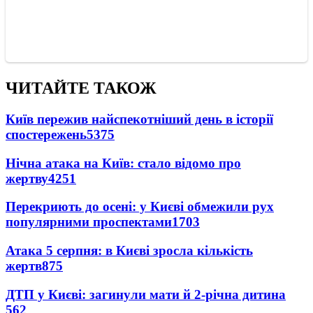
ЧИТАЙТЕ ТАКОЖ
Київ пережив найспекотніший день в історії
спостережень
5375
Нічна атака на Київ: стало відомо про
жертву
4251
Перекриють до осені: у Києві обмежили рух
популярними проспектами
1703
Атака 5 серпня: в Києві зросла кількість
жертв
875
ДТП у Києві: загинули мати й 2-річна дитина
562