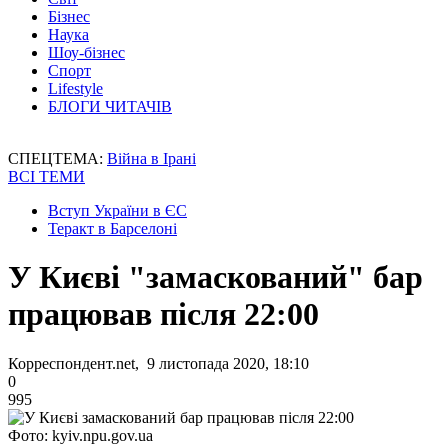
Бізнес
Наука
Шоу-бізнес
Спорт
Lifestyle
БЛОГИ ЧИТАЧІВ
СПЕЦТЕМА:
Війна в Ірані
ВСІ ТЕМИ
Вступ України в ЄС
Теракт в Барселоні
У Києві "замаскований" бар
працював після 22:00
Корреспондент.net, 9 листопада 2020, 18:10
0
995
Фото: kyiv.npu.gov.ua