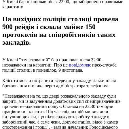
У Києві бар працював після 22:00, що заборонено правилами
карантину
На вихідних поліція столиці провела
900 рейдів і склала майже 150
протоколів на співробітників таких
закладів.
У Києві "замаскований" бар працював після 22:00,
незважаючи на карантин. Про це
повідомляє
прес-служба
поліції столиці в понеділок, 9 листопада.
Клієнти могли потрапити всередину закладу тільки після
бронювання столика через адміністратора телефоном.
"Незважаючи на те, що двері розважального закладу були
закриті, ми із залученням додаткових сил спецпризначенців
провели невідкладний обшук. Станом на 22:30 там були
працівники і клієнти. Під час слідчих дій ми виявили і
вилучили докази, що підтверджують роботу закладу в
заборонений час, а саме чеки, документацію, відео з камер
спостереження і гроші", - заявив начальник Голосіївського