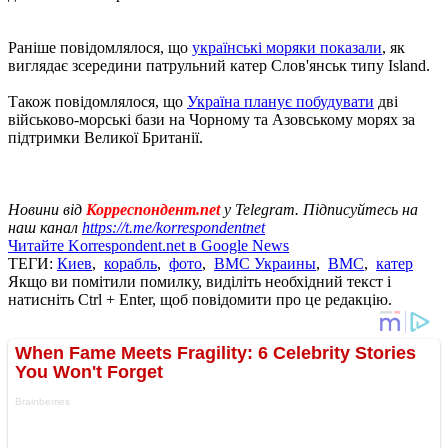
Раніше повідомлялося, що
українські моряки показали
, як
виглядає зсередини патрульний катер Слов'янськ типу Island.
Також повідомлялося, що
Україна планує побудувати
дві
військово-морські бази на Чорному та Азовському морях за
підтримки Великої Британії.
Новини від
Корреспондент.net
у Telegram. Підписуйтесь на
наш канал
https://t.me/korrespondentnet
Читайте Korrespondent.net в Google News
ТЕГИ:
Киев
,
корабль
,
фото
,
ВМС Украины
,
ВМС
,
катер
Якщо ви помітили помилку, виділіть необхідний текст і
натисніть Ctrl + Enter, щоб повідомити про це редакцію.