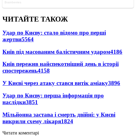
ЧИТАЙТЕ ТАКОЖ
Удар по Києву: стало відомо про перші
жертви
5564
Київ під масованим балістичним ударом
4186
Київ пережив найспекотніший день в історії
спостережень
4158
У Києві через атаку стався витік аміаку
3896
Удар по Києву: перша інформація про
наслідки
3851
Мільйонна застава і смерть двійні: у Києві
викрили схему лікаря
1824
Читати коментарі