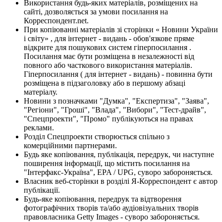
Використання будь-яких матеріалів, розміщених на
сайті, дозволяється за умови посилання на
Корреспондент.net.
При копіюванні матеріалів зі сторінки « Новини України
і світу» , для інтернет - видань - обов'язкове пряме
відкрите для пошукових систем гіперпосилання .
Посилання має бути розміщена в незалежності від
повного або часткового використання матеріалів.
Гіперпосилання ( для інтернет - видань) - повинна бути
розміщена в підзаголовку або в першому абзаці
матеріалу.
Новини з позначками "Думка", "Експертиза", "Заява",
"Регіони", "Гроші", "Влада", "Вибори", "Тест-драйв",
"Спецпроекти", "Промо" публікуються на правах
реклами.
Розділ Спецпроекти створюється спільно з
комерційними партнерами.
Будь яке копіювання, публікація, передрук, чи наступне
поширення інформації, що містить посилання на
"Інтерфакс-Україна", EPA / UPG, суворо забороняється.
Власник веб-сторінки в розділі Я-Корреспондент є автор
публікації.
Будь-яке копіювання, передрук та відтворення
фотографічних творів та/або аудіовізуальних творів
правовласника Getty Images - суворо забороняється.