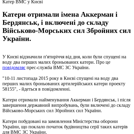
Катер ВМС у Києві
Катери отримали імена Аккерман і
Бердянськ, і включені до складу
Військово-Морських сил Збройних сил
України.
У Києві відзначили п'ятиріччя від дня, коли були спущені на
воду два перших малих броньованих катери. Про це
повідомляє
прес-служба ВМС ЗС України.
"10-11 листопада 2015 року в Києві спущені на воду два
перших малих броньованих артилерійських катери проекту
58155", - йдеться в повідомленні.
Катери отримали найменування Аккерман і Бердянськ, і після
завершення державний випробувань, були включені до складу
Військово-Морських сил Збройних сил України.
Катери побудовані на замовлення Міністерства оборони
України, що поклало початок будівництва серії таких катерів
для ВМС ЗС України.