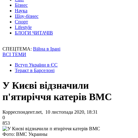
Бізнес
Наука
Шоу-бізнес
Спорт
Lifestyle
БЛОГИ ЧИТАЧІВ
СПЕЦТЕМА:
Війна в Ірані
ВСІ ТЕМИ
Вступ України в ЄС
Теракт в Барселоні
У Києві відзначили
п'ятиріччя катерів ВМС
Корреспондент.net, 10 листопада 2020, 18:31
0
853
Фото: ВМС Украины