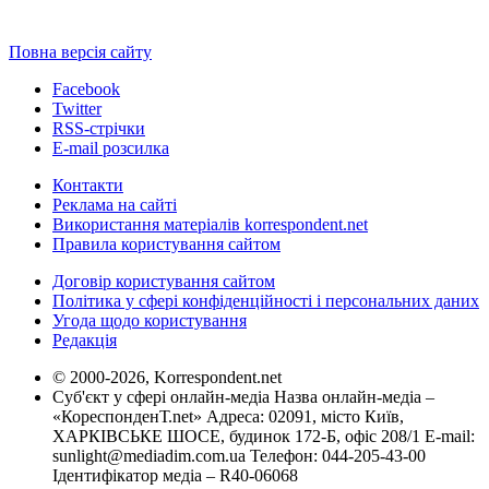
Повна версія сайту
Facebook
Twitter
RSS-стрічки
E-mail розсилка
Контакти
Реклама на сайті
Використання матеріалів korrespondent.net
Правила користування сайтом
Договір користування сайтом
Політика у сфері конфіденційності і персональних даних
Угода щодо користування
Редакція
© 2000-2026, Korrespondent.net
Суб'єкт у сфері онлайн-медіа Назва онлайн-медіа –
«КореспонденТ.net» Адреса: 02091, місто Київ,
ХАРКІВСЬКЕ ШОСЕ, будинок 172-Б, офіс 208/1 E-mail:
sunlight@mediadim.com.ua
Телефон: 044-205-43-00
Ідентифікатор медіа – R40-06068