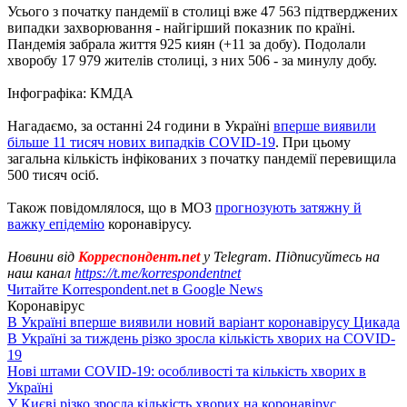
Усього з початку пандемії в столиці вже 47 563 підтверджених
випадки захворювання - найгірший показник по країні.
Пандемія забрала життя 925 киян (+11 за добу). Подолали
хворобу 17 979 жителів столиці, з них 506 - за минулу добу.
Інфографіка: КМДА
Нагадаємо, за останні 24 години в Україні
вперше виявили
більше 11 тисяч нових випадків COVID-19
. При цьому
загальна кількість інфікованих з початку пандемії перевищила
500 тисяч осіб.
Також повідомлялося, що в МОЗ
прогнозують затяжну й
важку епідемію
коронавірусу.
Новини від
Корреспондент.net
у Telegram. Підписуйтесь на
наш канал
https://t.me/korrespondentnet
Читайте Korrespondent.net в Google News
Коронавірус
В Україні вперше виявили новий варіант коронавірусу Цикада
В Україні за тиждень різко зросла кількість хворих на COVID-
19
Нові штами COVID-19: особливості та кількість хворих в
Україні
У Києві різко зросла кількість хворих на коронавірус