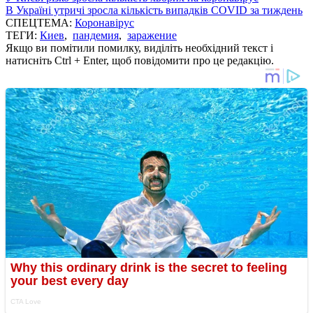
В Україні утричі зросла кількість випадків COVID за тиждень
СПЕЦТЕМА:
Коронавірус
ТЕГИ:
Киев
,
пандемия
,
заражение
Якщо ви помітили помилку, виділіть необхідний текст і
натисніть Ctrl + Enter, щоб повідомити про це редакцію.