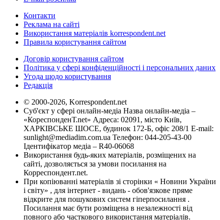
Контакти
Реклама на сайті
Використання матеріалів korrespondent.net
Правила користування сайтом
Договір користування сайтом
Політика у сфері конфіденційності і персональних даних
Угода щодо користування
Редакція
© 2000-2026, Korrespondent.net
Суб'єкт у сфері онлайн-медіа Назва онлайн-медіа –
«КореспонденТ.net» Адреса: 02091, місто Київ,
ХАРКІВСЬКЕ ШОСЕ, будинок 172-Б, офіс 208/1 E-mail:
sunlight@mediadim.com.ua
Телефон: 044-205-43-00
Ідентифікатор медіа – R40-06068
Використання будь-яких матеріалів, розміщених на
сайті, дозволяється за умови посилання на
Корреспондент.net.
При копіюванні матеріалів зі сторінки « Новини України
і світу» , для інтернет - видань - обов'язкове пряме
відкрите для пошукових систем гіперпосилання .
Посилання має бути розміщена в незалежності від
повного або часткового використання матеріалів.