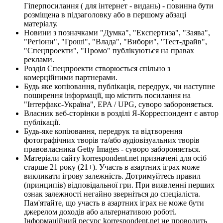
Гіперпосилання ( для інтернет - видань) - повинна бути
розміщена в підзаголовку або в першому абзаці
матеріалу.
Новини з позначками "Думка", "Експертиза", "Заява",
"Регіони", "Гроші", "Влада", "Вибори", "Тест-драйв",
"Спецпроекти", "Промо" публікуються на правах
реклами.
Розділ Спецпроекти створюється спільно з
комерційними партнерами.
Будь яке копіювання, публікація, передрук, чи наступне
поширення інформації, що містить посилання на
"Інтерфакс-Україна", EPA / UPG, суворо забороняється.
Власник веб-сторінки в розділі Я-Корреспондент є автор
публікації.
Будь-яке копіювання, передрук та відтворення
фотографічних творів та/або аудіовізуальних творів
правовласника Getty Images - суворо забороняється.
Матеріали сайту korrespondent.net призначені для осіб
старше 21 року (21+). Участь в азартних іграх може
викликати ігрову залежність. Дотримуйтесь правил
(принципів) відповідальної гри. При виявленні перших
ознак залежності негайно зверніться до спеціаліста.
Пам'ятайте, що участь в азартних іграх не може бути
джерелом доходів або альтернативою роботі.
Інформаційний ресурс korrespondent.net не проводить