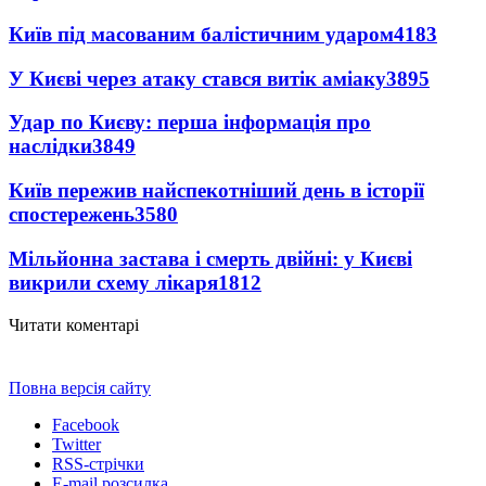
Київ під масованим балістичним ударом
4183
У Києві через атаку стався витік аміаку
3895
Удар по Києву: перша інформація про
наслідки
3849
Київ пережив найспекотніший день в історії
спостережень
3580
Мільйонна застава і смерть двійні: у Києві
викрили схему лікаря
1812
Читати коментарі
Повна версія сайту
Facebook
Twitter
RSS-стрічки
E-mail розсилка