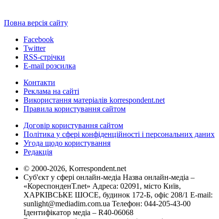
Повна версія сайту
Facebook
Twitter
RSS-стрічки
E-mail розсилка
Контакти
Реклама на сайті
Використання матеріалів korrespondent.net
Правила користування сайтом
Договір користування сайтом
Політика у сфері конфіденційності і персональних даних
Угода щодо користування
Редакція
© 2000-2026, Korrespondent.net
Суб'єкт у сфері онлайн-медіа Назва онлайн-медіа –
«КореспонденТ.net» Адреса: 02091, місто Київ,
ХАРКІВСЬКЕ ШОСЕ, будинок 172-Б, офіс 208/1 E-mail:
sunlight@mediadim.com.ua
Телефон: 044-205-43-00
Ідентифікатор медіа – R40-06068