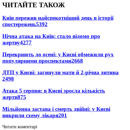
ЧИТАЙТЕ ТАКОЖ
Київ пережив найспекотніший день в історії
спостережень
5392
Нічна атака на Київ: стало відомо про
жертву
4277
Перекриють до осені: у Києві обмежили рух
популярними проспектами
2668
ДТП у Києві: загинули мати й 2-річна дитина
2498
Атака 5 серпня: в Києві зросла кількість
жертв
875
Мільйонна застава і смерть двійні: у Києві
викрили схему лікаря
201
Читати коментарі