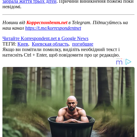
забрала життя трьох дітей
. Причини виникнення пожежі поки
невідомі.
Новини від
Корреспондент.net
в Telegram. Підписуйтесь на
наш канал
https://t.me/korrespondentnet
Читайте Korrespondent.net в Google News
ТЕГИ:
Киев
,
Киевская область
,
погибшие
Якщо ви помітили помилку, виділіть необхідний текст і
натисніть Ctrl + Enter, щоб повідомити про це редакцію.