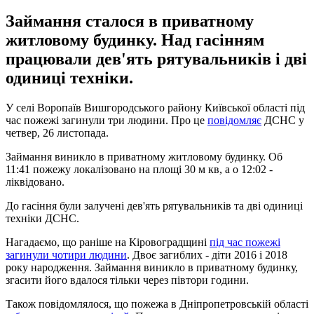
Займання сталося в приватному
житловому будинку. Над гасінням
працювали дев'ять рятувальників і дві
одиниці техніки.
У селі Воропаїв Вишгородського району Київської області під
час пожежі загинули три людини. Про це
повідомляє
ДСНС у
четвер, 26 листопада.
Займання виникло в приватному житловому будинку. Об
11:41 пожежу локалізовано на площі 30 м кв, а о 12:02 -
ліквідовано.
До гасіння були залучені дев'ять рятувальників та дві одиниці
техніки ДСНС.
Нагадаємо, що раніше на Кіровоградщині
під час пожежі
загинули чотири людини
. Двоє загиблих - діти 2016 і 2018
року народження. Займання виникло в приватному будинку,
згасити його вдалося тільки через півтори години.
Також повідомлялося, що пожежа в Дніпропетровській області