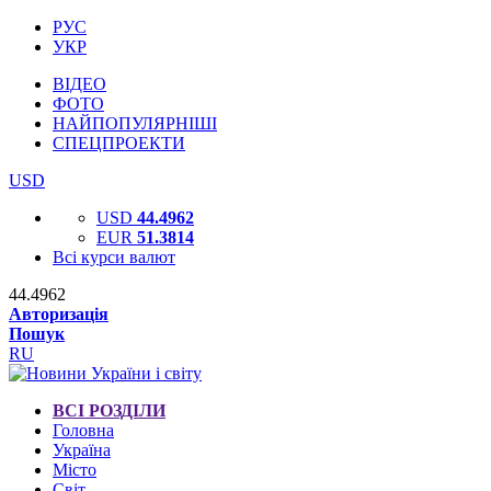
РУС
УКР
ВІДЕО
ФОТО
НАЙПОПУЛЯРНІШІ
СПЕЦПРОЕКТИ
USD
USD
44.4962
EUR
51.3814
Всі курси валют
44.4962
Авторизація
Пошук
RU
ВСІ РОЗДІЛИ
Головна
Україна
Місто
Світ