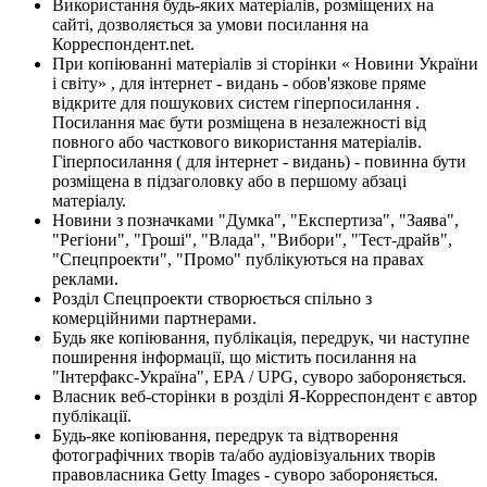
Використання будь-яких матеріалів, розміщених на
сайті, дозволяється за умови посилання на
Корреспондент.net.
При копіюванні матеріалів зі сторінки « Новини України
і світу» , для інтернет - видань - обов'язкове пряме
відкрите для пошукових систем гіперпосилання .
Посилання має бути розміщена в незалежності від
повного або часткового використання матеріалів.
Гіперпосилання ( для інтернет - видань) - повинна бути
розміщена в підзаголовку або в першому абзаці
матеріалу.
Новини з позначками "Думка", "Експертиза", "Заява",
"Регіони", "Гроші", "Влада", "Вибори", "Тест-драйв",
"Спецпроекти", "Промо" публікуються на правах
реклами.
Розділ Спецпроекти створюється спільно з
комерційними партнерами.
Будь яке копіювання, публікація, передрук, чи наступне
поширення інформації, що містить посилання на
"Інтерфакс-Україна", EPA / UPG, суворо забороняється.
Власник веб-сторінки в розділі Я-Корреспондент є автор
публікації.
Будь-яке копіювання, передрук та відтворення
фотографічних творів та/або аудіовізуальних творів
правовласника Getty Images - суворо забороняється.