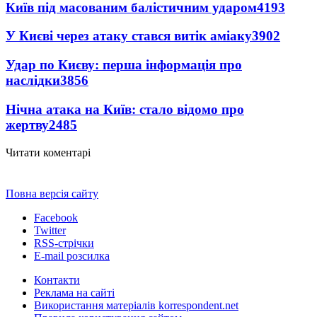
Київ під масованим балістичним ударом
4193
У Києві через атаку стався витік аміаку
3902
Удар по Києву: перша інформація про
наслідки
3856
Нічна атака на Київ: стало відомо про
жертву
2485
Читати коментарі
Повна версія сайту
Facebook
Twitter
RSS-стрічки
E-mail розсилка
Контакти
Реклама на сайті
Використання матеріалів korrespondent.net