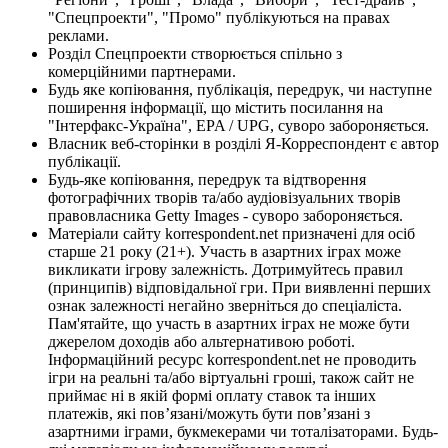
"Спецпроекти", "Промо" публікуються на правах
реклами.
Розділ Спецпроекти створюється спільно з
комерційними партнерами.
Будь яке копіювання, публікація, передрук, чи наступне
поширення інформації, що містить посилання на
"Інтерфакс-Україна", EPA / UPG, суворо забороняється.
Власник веб-сторінки в розділі Я-Корреспондент є автор
публікації.
Будь-яке копіювання, передрук та відтворення
фотографічних творів та/або аудіовізуальних творів
правовласника Getty Images - суворо забороняється.
Матеріали сайту korrespondent.net призначені для осіб
старше 21 року (21+). Участь в азартних іграх може
викликати ігрову залежність. Дотримуйтесь правил
(принципів) відповідальної гри. При виявленні перших
ознак залежності негайно зверніться до спеціаліста.
Пам'ятайте, що участь в азартних іграх не може бути
джерелом доходів або альтернативою роботі.
Інформаційний ресурс korrespondent.net не проводить
ігри на реальні та/або віртуальні гроші, також сайт не
приймає ні в якій формі оплату ставок та інших
платежів, які пов’язані/можуть бути пов’язані з
азартними іграми, букмекерами чи тоталізаторами. Будь-