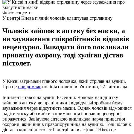
Фото: соцсети
У центрі Києва п'яний чоловік влаштував стрілянину
Чоловік зайшов в аптеку без маски, а
на зауваження співробітників відповів
нецензурно. Виводити його покликали
приватну охорону, тоді хуліган дістав
пістолет.
У Києві затримали п'яного чоловіка, який стріляв на вулиці.
Про це
повідомляє
поліція столиці в п'ятницю, 27 листопада.
Інцидент стався на вулиці Басейній. Чоловік напідпитку
зайшов в аптеку, де працівники і відвідувачі зробили йому
зауваження через відсутність маски. Однак чоловік відмовився
надіти маску або вийти з приміщення і почав нецензурно
виражатися. Завідуюча аптекою викликала наряд приватної
охорони, який вивів правопорушника на вулицю. Тоді чоловік
дістав з кишені пістолет і вистрілив в асфальт. Ніхто не