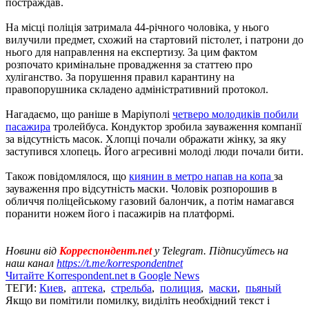
постраждав.
На місці поліція затримала 44-річного чоловіка, у нього
вилучили предмет, схожий на стартовий пістолет, і патрони до
нього для направлення на експертизу. За цим фактом
розпочато кримінальне провадження за статтею про
хуліганство. За порушення правил карантину на
правопорушника складено адміністративний протокол.
Нагадаємо, що раніше в Маріуполі
четверо молодиків побили
пасажира
тролейбуса. Кондуктор зробила зауваження компанії
за відсутність масок. Хлопці почали ображати жінку, за яку
заступився хлопець. Його агресивні молоді люди почали бити.
Також повідомлялося, що
киянин в метро напав на копа
за
зауваження про відсутність маски. Чоловік розпорошив в
обличчя поліцейському газовий балончик, а потім намагався
поранити ножем його і пасажирів на платформі.
Новини від
Корреспондент.net
у Telegram. Підписуйтесь на
наш канал
https://t.me/korrespondentnet
Читайте Korrespondent.net в Google News
ТЕГИ:
Киев
,
аптека
,
стрельба
,
полиция
,
маски
,
пьяный
Якщо ви помітили помилку, виділіть необхідний текст і