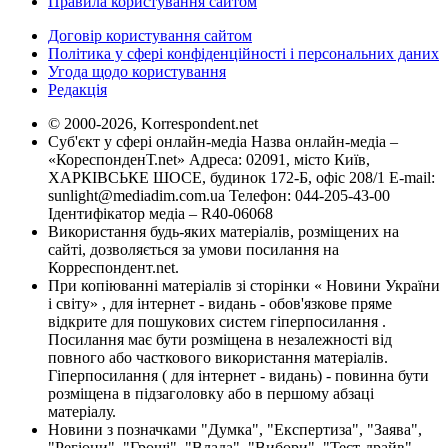
Правила користування сайтом
Договір користування сайтом
Політика у сфері конфіденційності і персональних даних
Угода щодо користування
Редакція
© 2000-2026, Korrespondent.net
Суб'єкт у сфері онлайн-медіа Назва онлайн-медіа –
«КореспонденТ.net» Адреса: 02091, місто Київ,
ХАРКІВСЬКЕ ШОСЕ, будинок 172-Б, офіс 208/1 E-mail:
sunlight@mediadim.com.ua
Телефон: 044-205-43-00
Ідентифікатор медіа – R40-06068
Використання будь-яких матеріалів, розміщених на
сайті, дозволяється за умови посилання на
Корреспондент.net.
При копіюванні матеріалів зі сторінки « Новини України
і світу» , для інтернет - видань - обов'язкове пряме
відкрите для пошукових систем гіперпосилання .
Посилання має бути розміщена в незалежності від
повного або часткового використання матеріалів.
Гіперпосилання ( для інтернет - видань) - повинна бути
розміщена в підзаголовку або в першому абзаці
матеріалу.
Новини з позначками "Думка", "Експертиза", "Заява",
"Регіони", "Гроші", "Влада", "Вибори", "Тест-драйв",