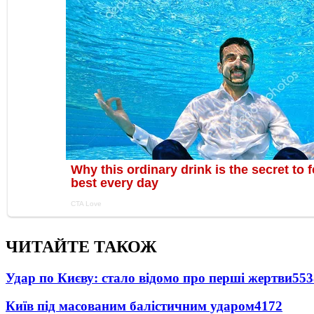
ЧИТАЙТЕ ТАКОЖ
Удар по Києву: стало відомо про перші жертви
553
Київ під масованим балістичним ударом
4172