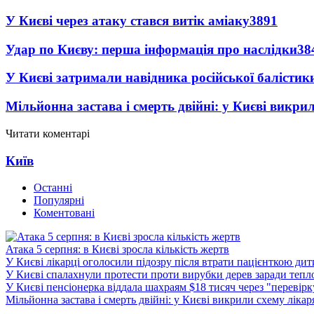
У Києві через атаку стався витік аміаку
3891
Удар по Києву: перша інформація про наслідки
38
У Києві затримали навідника російської балістик
Мільйонна застава і смерть двійні: у Києві викри
Читати коментарі
Київ
Останні
Популярні
Коментовані
Атака 5 серпня: в Києві зросла кількість жертв
У Києві лікарці оголосили підозру після втрати пацієнткою ди
У Києві спалахнули протести проти вирубки дерев заради тепл
У Києві пенсіонерка віддала шахраям $18 тисяч через "перевір
Мільйонна застава і смерть двійні: у Києві викрили схему лікар