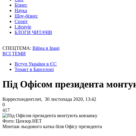
Бізнес
Наука
Шоу-бізнес
Спорт
Lifestyle
БЛОГИ ЧИТАЧІВ
СПЕЦТЕМА:
Війна в Ірані
ВСІ ТЕМИ
Вступ України в ЄС
Теракт в Барселоні
Під Офісом президента монту
Корреспондент.net, 30 листопада 2020, 13:42
0
417
Фото: Цензор.НЕТ
Монтаж льодового катка біля Офісу президента