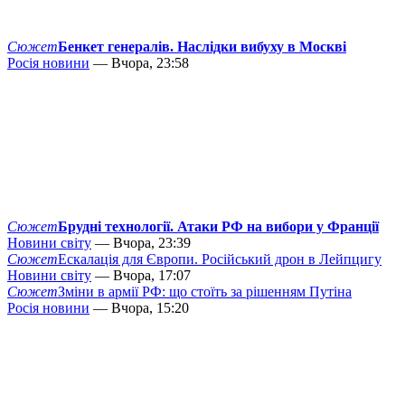
Сюжет
Бенкет генералів. Наслідки вибуху в Москві
Росія новини
— Вчора, 23:58
Сюжет
Брудні технології. Атаки РФ на вибори у Франції
Новини світу
— Вчора, 23:39
Сюжет
Ескалація для Європи. Російський дрон в Лейпцигу
Новини світу
— Вчора, 17:07
Сюжет
Зміни в армії РФ: що стоїть за рішенням Путіна
Росія новини
— Вчора, 15:20