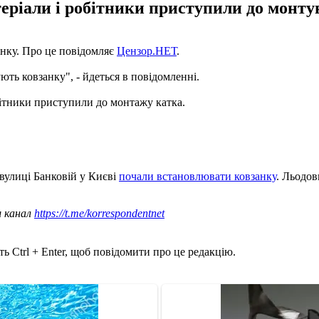
теріали і робітники приступили до монт
анку. Про це повідомляє
Цензор.НЕТ
.
ють ковзанку", - йдеться в повідомленні.
бітники приступили до монтажу катка.
 вулиці Банковій у Києві
почали встановлювати ковзанку
. Льодо
ш канал
https://t.me/korrespondentnet
ь Ctrl + Enter, щоб повідомити про це редакцію.