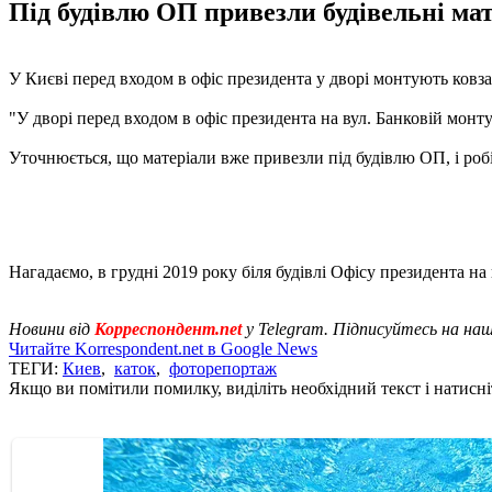
Під будівлю ОП привезли будівельні ма
У Києві перед входом в офіс президента у дворі монтують ковз
"У дворі перед входом в офіс президента на вул. Банковій монту
Уточнюється, що матеріали вже привезли під будівлю ОП, і ро
Нагадаємо, в грудні 2019 року біля будівлі Офісу президента на
Новини від
Корреспондент.net
у Telegram. Підписуйтесь на на
Читайте Korrespondent.net в Google News
ТЕГИ:
Киев
,
каток
,
фоторепортаж
Якщо ви помітили помилку, виділіть необхідний текст і натисніт