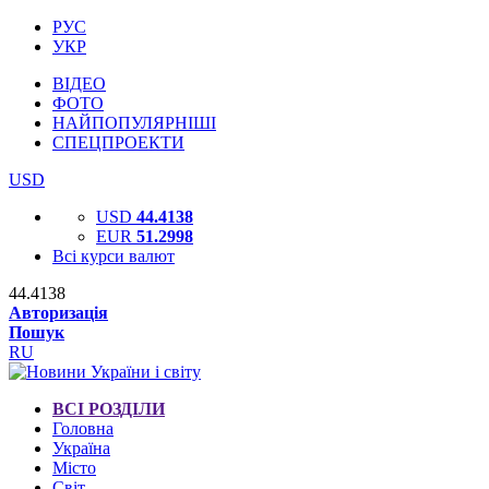
РУС
УКР
ВІДЕО
ФОТО
НАЙПОПУЛЯРНІШІ
СПЕЦПРОЕКТИ
USD
USD
44.4138
EUR
51.2998
Всі курси валют
44.4138
Авторизація
Пошук
RU
ВСІ РОЗДІЛИ
Головна
Україна
Місто
Світ