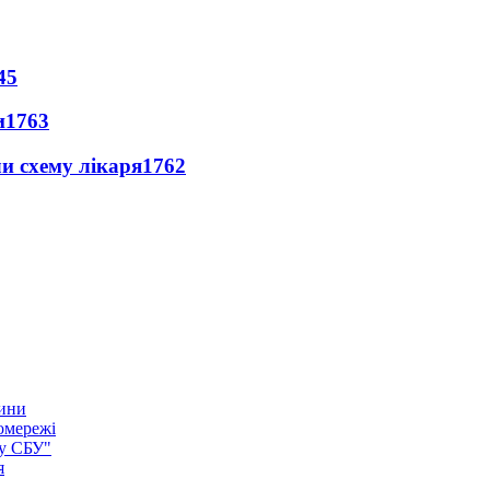
45
и
1763
ли схему лікаря
1762
тини
омережі
ку СБУ"
я