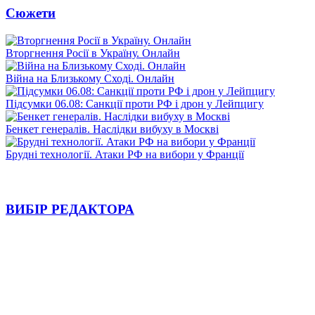
Сюжети
Вторгнення Росії в Україну. Онлайн
Війна на Близькому Сході. Онлайн
Підсумки 06.08: Санкції проти РФ і дрон у Лейпцигу
Бенкет генералів. Наслідки вибуху в Москві
Брудні технології. Атаки РФ на вибори у Франції
ВИБІР РЕДАКТОРА