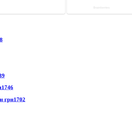
8
39
и
1746
лн грн
1702