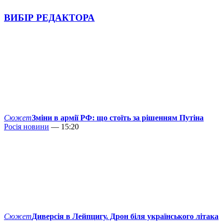
ВИБІР РЕДАКТОРА
Сюжет
Зміни в армії РФ: що стоїть за рішенням Путіна
Росія новини
— 15:20
Сюжет
Диверсія в Лейпцигу. Дрон біля українського літака