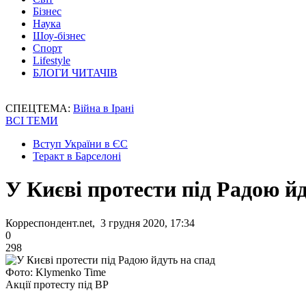
Бізнес
Наука
Шоу-бізнес
Спорт
Lifestyle
БЛОГИ ЧИТАЧІВ
СПЕЦТЕМА:
Війна в Ірані
ВСІ ТЕМИ
Вступ України в ЄС
Теракт в Барселоні
У Києві протести під Радою йд
Корреспондент.net, 3 грудня 2020, 17:34
0
298
Фото: Klymenko Time
Акції протесту під ВР