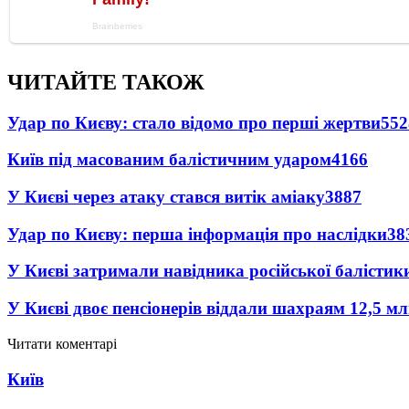
ЧИТАЙТЕ ТАКОЖ
Удар по Києву: стало відомо про перші жертви
552
Київ під масованим балістичним ударом
4166
У Києві через атаку стався витік аміаку
3887
Удар по Києву: перша інформація про наслідки
38
У Києві затримали навідника російської балістик
У Києві двоє пенсіонерів віддали шахраям 12,5 м
Читати коментарі
Київ