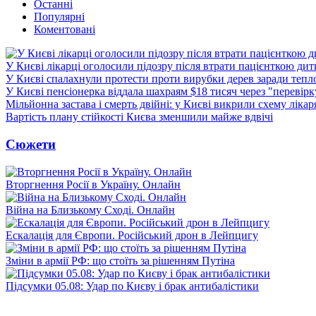
Останні
Популярні
Коментовані
У Києві лікарці оголосили підозру після втрати пацієнткою ди
У Києві спалахнули протести проти вирубки дерев заради тепл
У Києві пенсіонерка віддала шахраям $18 тисяч через "перевір
Мільйонна застава і смерть двійні: у Києві викрили схему лікар
Вартість плану стійкості Києва зменшили майже вдвічі
Сюжети
Вторгнення Росії в Україну. Онлайн
Війна на Близькому Сході. Онлайн
Ескалація для Європи. Російський дрон в Лейпцигу
Зміни в армії РФ: що стоїть за рішенням Путіна
Підсумки 05.08: Удар по Києву і брак антибалістики