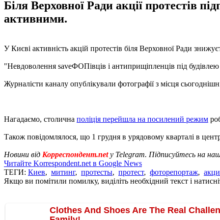
Біля Верховної Ради акції протестів п
активними.
У Києві активність акцій протестів біля Верховної Ради знижу
"Невдоволення saveФОПівців і антиприщіпленців під будівлею Ра
Журналісти каналу опублікували фотографії з місця сьогоднішні
Нагадаємо, столична
поліція перейшла на посилений режим
роб
Також повідомлялося, що 1 грудня в урядовому кварталі в цент
Новини від
Корреспондент.net
у Telegram. Підписуйтесь на на
Читайте Korrespondent.net в Google News
ТЕГИ:
Киев
,
митинг
,
протесты
,
протест
,
фоторепортаж
,
акци
Якщо ви помітили помилку, виділіть необхідний текст і натисніт