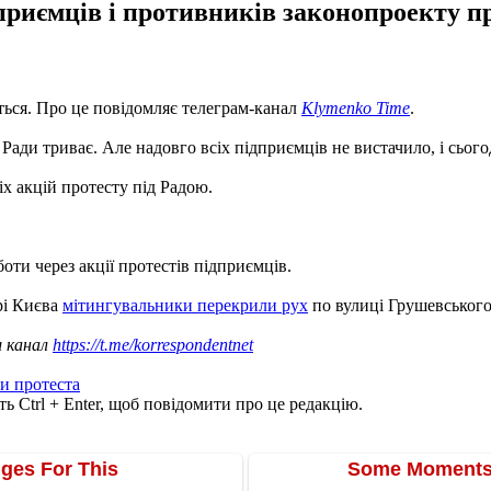
ідприємців і противників законопроекту
ється. Про це повідомляє телеграм-канал
Klymenko Time
.
ди триває. Але надовго всіх підприємців не вистачило, і сьогодн
х акцій протесту під Радою.
оти через акції протестів підприємців.
рі Києва
мітингувальники перекрили рух
по вулиці Грушевського
ш канал
https://t.me/korrespondentnet
и протеста
ь Ctrl + Enter, щоб повідомити про це редакцію.