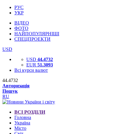
РУС
УКР
ВІДЕО
ФОТО
НАЙПОПУЛЯРНІШІ
СПЕЦПРОЕКТИ
USD
USD
44.4732
EUR
51.3093
Всі курси валют
44.4732
Авторизація
Пошук
RU
ВСІ РОЗДІЛИ
Головна
Україна
Місто
Світ