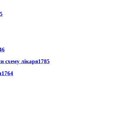
5
46
ли схему лікаря
1785
и
1764