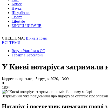
Бізнес
Наука
Шоу-бізнес
Спорт
Lifestyle
БЛОГИ ЧИТАЧІВ
СПЕЦТЕМА:
Війна в Ірані
ВСІ ТЕМИ
Вступ України в ЄС
Теракт в Барселоні
У Києві нотаріуса затримали 
Корреспондент.net, 5 грудня 2020, 13:09
0
1804
Затриманим уже повідомили про підозру за статтею про зловж
Нотаріус і посередник вимагали гроші з