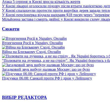
Атака 5 серпня: в Києві зросла кількість жертв
У Києві лікарці оголосили підозру після втрати пацієнткою ди
У Києві спалахнули протести проти вирубки дерев заради тепл
У Києві пенсіонерка віддала шахраям $18 тисяч через "перевір
Мільйонна застава і смерть двійні: у Києві викрили схему лікар
Сюжети
Вторгнення Росії в Україну. Онлайн
Війна на Близькому Сході. Онлайн
"Полювати на лучника, а не на стрілу". Як Україні боротись з 
Загадковий звук вибуху налякав Москву: що це було
Підсумки 06.08: Санкції проти РФ і дрон у Лейпцигу
ВИБІР РЕДАКТОРА