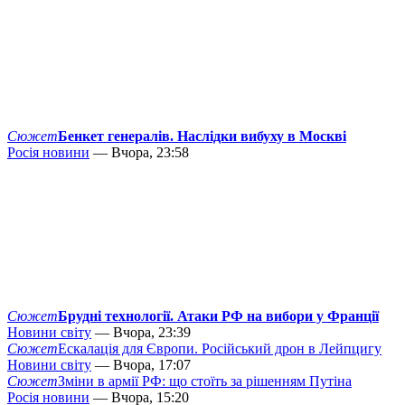
Сюжет
Бенкет генералів. Наслідки вибуху в Москві
Росія новини
— Вчора, 23:58
Сюжет
Брудні технології. Атаки РФ на вибори у Франції
Новини світу
— Вчора, 23:39
Сюжет
Ескалація для Європи. Російський дрон в Лейпцигу
Новини світу
— Вчора, 17:07
Сюжет
Зміни в армії РФ: що стоїть за рішенням Путіна
Росія новини
— Вчора, 15:20