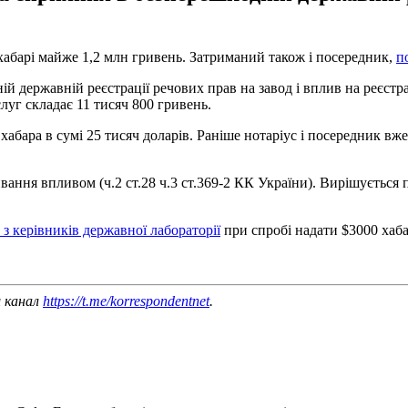
 хабарі майже 1,2 млн гривень. Затриманий також і посередник,
п
й державній реєстрації речових прав на завод і вплив на реєстра
луг складає 11 тисяч 800 гривень.
бара в сумі 25 тисяч доларів. Раніше нотаріус і посередник вже 
ання впливом (ч.2 ст.28 ч.3 ст.369-2 КК України). Вирішується 
з керівників державної лабораторії
при спробі надати $3000 хаба
ш канал
https://t.me/korrespondentnet
.