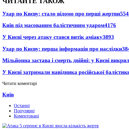
ЧИТАЙТЕ ТАКОЖ
Удар по Києву: стало відомо про перші жертви
554
Київ під масованим балістичним ударом
4176
У Києві через атаку стався витік аміаку
3893
Удар по Києву: перша інформація про наслідки
38
Мільйонна застава і смерть двійні: у Києві викри
У Києві затримали навідника російської балістик
Читати коментарі
Київ
Останні
Популярні
Коментовані