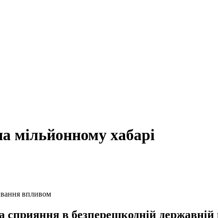
на мільйонному хабарі
ивання впливом
а сприяння в безперешкодній державній р