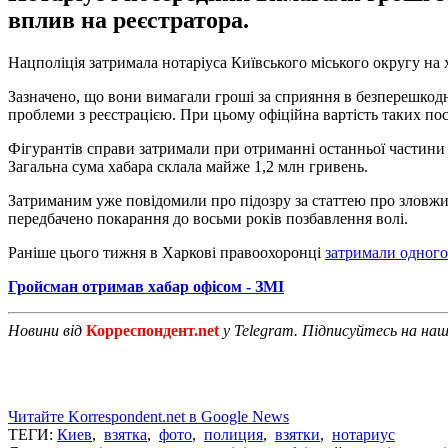
вплив на реєстратора.
Нацполіція затримала нотаріуса Київського міського округу на
Зазначено, що вони вимагали гроші за сприяння в безперешкодні
проблеми з реєстрацією. При цьому офіційна вартість таких пос
Фігурантів справи затримали при отриманні останньої частини ха
Загальна сума хабара склала майже 1,2 млн гривень.
Затриманим уже повідомили про підозру за статтею про зловжив
передбачено покарання до восьми років позбавлення волі.
Раніше цього тижня в Харкові правоохоронці
затримали одного 
Гройсман отримав хабар офісом - ЗМІ
Новини від
Корреспондент.net
у Telegram. Підписуйтесь на на
Читайте Korrespondent.net в Google News
ТЕГИ:
Киев
,
взятка
,
фото
,
полиция
,
взятки
,
нотариус