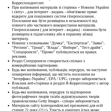
Корреспондент.net.
При копіюванні матеріалів зі сторінки « Новини України
і світу» , для інтернет - видань - обов'язкове пряме
відкрите для пошукових систем гіперпосилання .
Посилання має бути розміщена в незалежності від
повного або часткового використання матеріалів.
Гіперпосилання ( для інтернет - видань) - повинна бути
розміщена в підзаголовку або в першому абзаці
матеріалу.
Новини з позначками "Думка", "Експертиза", "Заява",
"Регіони", "Гроші", "Влада", "Вибори", "Тест-драйв",
"Спецпроекти", "Промо" публікуються на правах
реклами.
Розділ Спецпроекти створюється спільно з
комерційними партнерами.
Будь яке копіювання, публікація, передрук, чи наступне
поширення інформації, що містить посилання на
"Інтерфакс-Україна", EPA / UPG, суворо забороняється.
Власник веб-сторінки в розділі Я-Корреспондент є автор
публікації.
Будь-яке копіювання, передрук та відтворення
фотографічних творів та/або аудіовізуальних творів
правовласника Getty Images - суворо забороняється.
Матеріали сайту korrespondent.net призначені для осіб
старше 21 року (21+). Участь в азартних іграх може