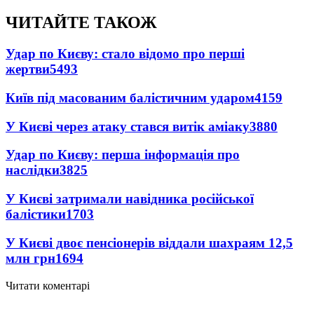
ЧИТАЙТЕ ТАКОЖ
Удар по Києву: стало відомо про перші
жертви
5493
Київ під масованим балістичним ударом
4159
У Києві через атаку стався витік аміаку
3880
Удар по Києву: перша інформація про
наслідки
3825
У Києві затримали навідника російської
балістики
1703
У Києві двоє пенсіонерів віддали шахраям 12,5
млн грн
1694
Читати коментарі