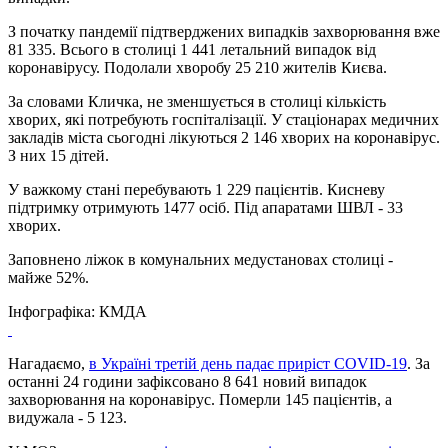
З початку пандемії підтверджених випадків захворювання вже
81 335. Всього в столиці 1 441 летальний випадок від
коронавірусу. Подолали хворобу 25 210 жителів Києва.
За словами Кличка, не зменшується в столиці кількість
хворих, які потребують госпіталізації. У стаціонарах медичних
закладів міста сьогодні лікуються 2 146 хворих на коронавірус.
З них 15 дітей.
У важкому стані перебувають 1 229 пацієнтів. Кисневу
підтримку отримують 1477 осіб. Під апаратами ШВЛ - 33
хворих.
Заповнено ліжок в комунальних медустановах столиці -
майже 52%.
Інфографіка: КМДА
Нагадаємо,
в Україні третій день падає приріст COVID-19
. За
останні 24 години зафіксовано 8 641 новий випадок
захворювання на коронавірус. Померли 145 пацієнтів, а
видужала - 5 123.