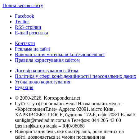
Повна версія сайту
Facebook
Twitter
RSS-стрічки
E-mail розсилка
Контакти
Реклама на сайті
Використання матеріалів korrespondent.net
Правила користування сайтом
Договір користування сайтом
Політика у сфері конфіденційності і персональних даних
Угода щодо користування
Редакція
© 2000-2026, Korrespondent.net
Суб'єкт у сфері онлайн-медіа Назва онлайн-медіа –
«КореспонденТ.net» Адреса: 02091, місто Київ,
ХАРКІВСЬКЕ ШОСЕ, будинок 172-Б, офіс 208/1 E-mail:
sunlight@mediadim.com.ua
Телефон: 044-205-43-00
Ідентифікатор медіа – R40-06068
Використання будь-яких матеріалів, розміщених на
сайті, дозволяється за умови посилання на