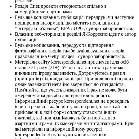
реклами.
Розділ Спецпроекти створюється спільно з
комерційними партнерами.
Будь яке копіювання, публікація, передрук, чи наступне
поширення інформації, що містить посилання на
"Інтерфакс-Україна", EPA / UPG, суворо забороняється.
Власник веб-сторінки в розділі Я-Корреспондент є автор
публікації.
Будь-яке копіювання, передрук та відтворення
фотографічних творів та/або аудіовізуальних творів
правовласника Getty Images - суворо забороняється.
Матеріали сайту korrespondent.net призначені для осіб
старше 21 року (21+). Участь в азартних іграх може
викликати ігрову залежність. Дотримуйтесь правил
(принципів) відповідальної гри. При виявленні перших
ознак залежності негайно зверніться до спеціаліста.
Пам'ятайте, що участь в азартних іграх не може бути
джерелом доходів або альтернативою роботі.
Інформаційний ресурс korrespondent.net не проводить
ігри на реальні та/або віртуальні гроші, також сайт не
приймає ні в якій формі оплату ставок та інших
платежів, які пов’язані/можуть бути пов’язані з
азартними іграми, букмекерами чи тоталізаторами. Будь-
які матеріали на інформаційному ресурсі
korrespondent.net публікуються виключно в