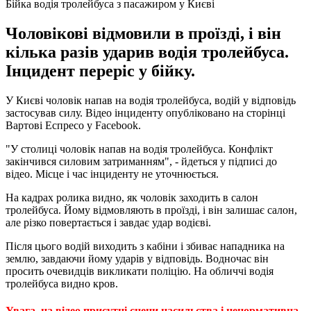
Бійка водія тролейбуса з пасажиром у Києві
Чоловікові відмовили в проїзді, і він
кілька разів ударив водія тролейбуса.
Інцидент переріс у бійку.
У Києві чоловік напав на водія тролейбуса, водій у відповідь
застосував силу. Відео інциденту опубліковано на сторінці
Вартові Еспресо у Facebook.
"У столиці чоловік напав на водія тролейбуса. Конфлікт
закінчився силовим затриманням", - йдеться у підписі до
відео. Місце і час інциденту не уточнюється.
На кадрах ролика видно, як чоловік заходить в салон
тролейбуса. Йому відмовляють в проїзді, і він залишає салон,
але різко повертається і завдає удар водієві.
Після цього водій виходить з кабіни і збиває нападника на
землю, завдаючи йому ударів у відповідь. Водночас він
просить очевидців викликати поліцію. На обличчі водія
тролейбуса видно кров.
Увага, на відео присутні сцени насильства і ненормативна