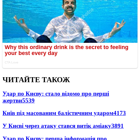
ЧИТАЙТЕ ТАКОЖ
Удар по Києву: стало відомо про перші
жертви
5539
Київ під масованим балістичним ударом
4173
У Києві через атаку стався витік аміаку
3891
Удар по Києву: перша інформація про