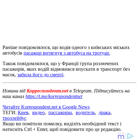
Раніше повідомлялося, що водія одного з київських міських
автобусів
пасажир витягнув з автобуса на тротуар.
Також повідомлялося, що у Франції група розлючених
пасажирів, яких водій відмовився впускати в транспорт без
масок,
забила його до смерті
.
Новини від
Корреспондент.net
в Telegram. Підписуйтесь на
наш канал
https://t.me/korrespondentnet
Читайте Korrespondent.net в Google News
ТЕГИ:
Киев
,
видео
,
пассажиры
,
водитель
,
драка
,
троллейбус
Якщо ви помітили помилку, виділіть необхідний текст і
натисніть Ctrl + Enter, щоб повідомити про це редакцію.