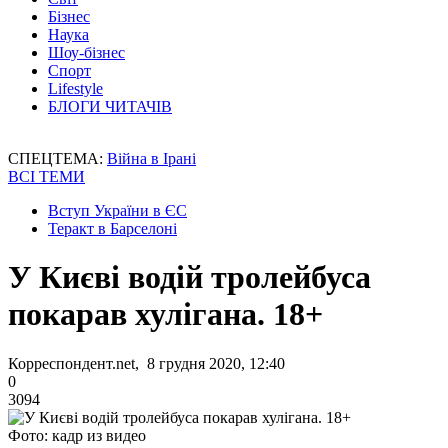
Бізнес
Наука
Шоу-бізнес
Спорт
Lifestyle
БЛОГИ ЧИТАЧІВ
СПЕЦТЕМА:
Війна в Ірані
ВСІ ТЕМИ
Вступ України в ЄС
Теракт в Барселоні
У Києві водій тролейбуса
покарав хулігана. 18+
Корреспондент.net, 8 грудня 2020, 12:40
0
3094
Фото: кадр из видео