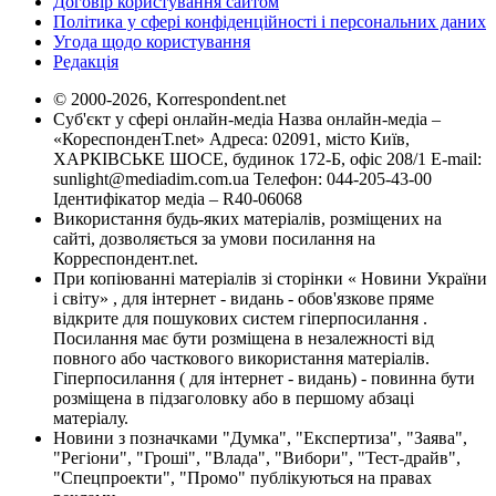
Договір користування сайтом
Політика у сфері конфіденційності і персональних даних
Угода щодо користування
Редакція
© 2000-2026, Korrespondent.net
Суб'єкт у сфері онлайн-медіа Назва онлайн-медіа –
«КореспонденТ.net» Адреса: 02091, місто Київ,
ХАРКІВСЬКЕ ШОСЕ, будинок 172-Б, офіс 208/1 E-mail:
sunlight@mediadim.com.ua
Телефон: 044-205-43-00
Ідентифікатор медіа – R40-06068
Використання будь-яких матеріалів, розміщених на
сайті, дозволяється за умови посилання на
Корреспондент.net.
При копіюванні матеріалів зі сторінки « Новини України
і світу» , для інтернет - видань - обов'язкове пряме
відкрите для пошукових систем гіперпосилання .
Посилання має бути розміщена в незалежності від
повного або часткового використання матеріалів.
Гіперпосилання ( для інтернет - видань) - повинна бути
розміщена в підзаголовку або в першому абзаці
матеріалу.
Новини з позначками "Думка", "Експертиза", "Заява",
"Регіони", "Гроші", "Влада", "Вибори", "Тест-драйв",
"Спецпроекти", "Промо" публікуються на правах